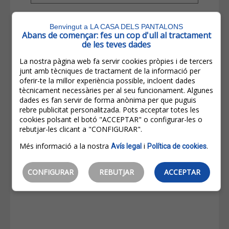
Accepto la Política de Privacitat
Benvingut a LA CASA DELS PANTALONS
Abans de començar: fes un cop d'ull al tractament
de les teves dades
Pregunta de seguretat: 2 +
= 6
La nostra pàgina web fa servir cookies pròpies i de tercers
junt amb tècniques de tractament de la informació per
oferir-te la millor experiència possible, incloent dades
tècnicament necessàries per al seu funcionament. Algunes
dades es fan servir de forma anònima per que puguis
rebre publicitat personalitzada. Pots acceptar totes les
cookies polsant el botó "ACCEPTAR" o configurar-les o
rebutjar-les clicant a "CONFIGURAR".
Més informació a la nostra
i
.
Avís legal
Política de cookies
CONFIGURAR
REBUTJAR
ACCEPTAR