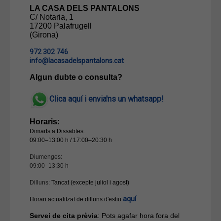
LA CASA DELS PANTALONS
C/ Notaria, 1
17200 Palafrugell
(Girona)
972 302 746
info@lacasadelspantalons.cat
Algun dubte o consulta?
Clica aquí i envia'ns un whatsapp!
Horaris:
Dimarts a Dissabtes:
09:00–13:00 h / 17:00–20:30 h
Diumenges:
09:00–13:30 h
Dilluns:
Tancat (excepte juliol i agost)
aquí
Horari actualitzat de dilluns d'estiu
Servei de cita prèvia
: Pots agafar hora fora del