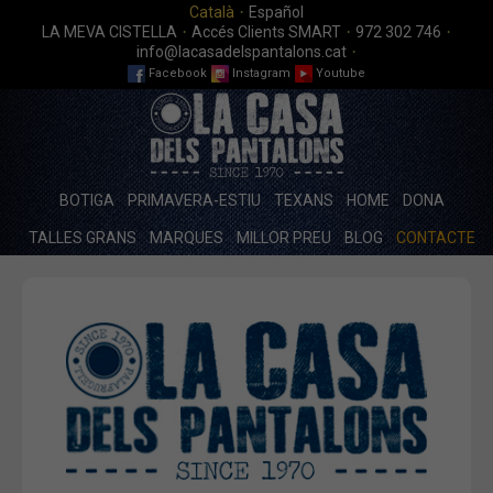
·
Català
Español
·
·
·
LA MEVA CISTELLA
Accés Clients SMART
972 302 746
·
info@lacasadelspantalons.cat
Facebook
Instagram
Youtube
BOTIGA
PRIMAVERA-ESTIU
TEXANS
HOME
DONA
TALLES GRANS
MARQUES
MILLOR PREU
BLOG
CONTACTE