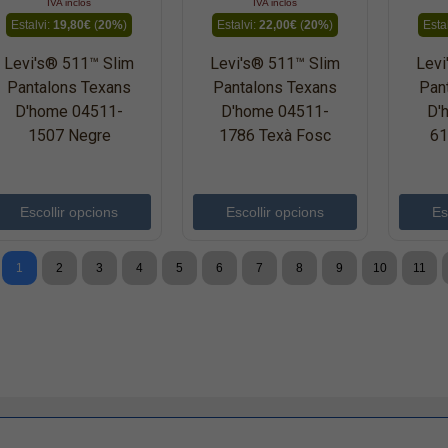
IVA inclòs
IVA inclòs
Estalvi:
19,80€
(
20%
)
Estalvi:
22,00€
(
20%
)
Esta
Levi's® 511™ Slim
Levi's® 511™ Slim
Levi
Pantalons Texans
Pantalons Texans
Pan
D'home 04511-
D'home 04511-
D'
1507 Negre
1786 Texà Fosc
61
Escollir opcions
Escollir opcions
Es
1
2
3
4
5
6
7
8
9
10
11