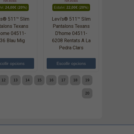
IVA inclòs
IVA inclòs
lvi:
24,00€
(
20%
)
Estalvi:
22,00€
(
20%
)
's® 511™ Slim
Levi's® 511™ Slim
talons Texans
Pantalons Texans
home 04511-
D'home 04511-
36 Blau Mig
6208 Rentats A La
Pedra Clars
collir opcions
Escollir opcions
12
13
14
15
16
17
18
19
20