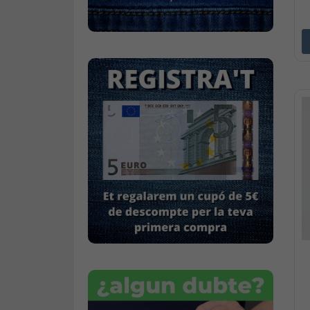
Calçat
Gavardina estiu home
Gavardina hivern home
Mitjons
Pana dona
Roba interior