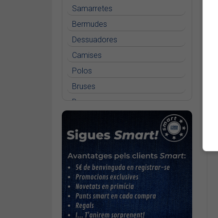
Samarretes
Bermudes
Dessuadores
Camises
Polos
Bruses
Bosses
Vestits
Faldilles
Jerseis
Jaquetes
Accessoris
Cinturons
Bufandes i mocadors