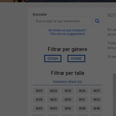
BOT
Buscador
En aq
No trobes el que busques?
Fes-nos un suggeriment
acces
Treb
ens p
Filtrar per gènere
Si ne
Filtrar per talla
Pantalons Waist (in)
W23
W24
W25
W26
W27
W28
W29
W30
W31
W32
W33
W34
W36
W38
W40