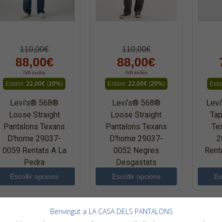
110,00€
110,00€
88,00€
88,00€
IVA inclòs
IVA inclòs
Estalvi:
22,00€
(
20%
)
Estalvi:
22,00€
(
20%
)
Esta
Levi's® 568®
Levi's® 568®
Levi
Loose Straight
Loose Straight
Tap
Pantalons Texans
Pantalons Texans
Te
D'home 29037-
D'home 29037-
2
0059 Rentats A La
0052 Negres
Rent
Pedra
Desgastats
Escollir opcions
Escollir opcions
Es
Benvingut a LA CASA DELS PANTALONS