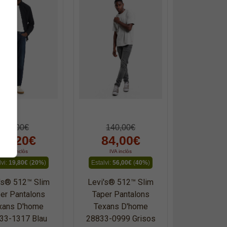
99,00€
140,00€
79,20€
84,00€
IVA inclòs
IVA inclòs
lvi:
19,80€
(
20%
)
Estalvi:
56,00€
(
40%
)
's® 512™ Slim
Levi's® 512™ Slim
er Pantalons
Taper Pantalons
xans D'home
Texans D'home
33-1317 Blau
28833-0999 Grisos