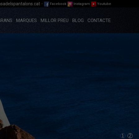
·
sadelspantalons.cat
Facebook
Instagram
Youtube
GRANS
MARQUES
MILLOR PREU
BLOG
CONTACTE
1
2