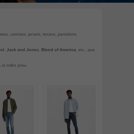
tes, camises, jerseis, texans, pantalons,
rol
,
Jack and Jones
,
Blend of America
, etc., que
al millor preu.