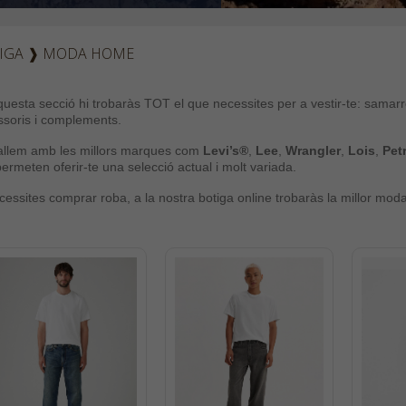
IGA
❱
MODA HOME
uesta secció hi trobaràs TOT el que necessites per a vestir-te: samarre
soris i complements.
allem amb les millors marques com
Levi’s®
,
Lee
,
Wrangler
,
Lois
,
Pet
ermeten oferir-te una selecció actual i molt variada.
cessites comprar roba, a la nostra botiga online trobaràs la millor moda 