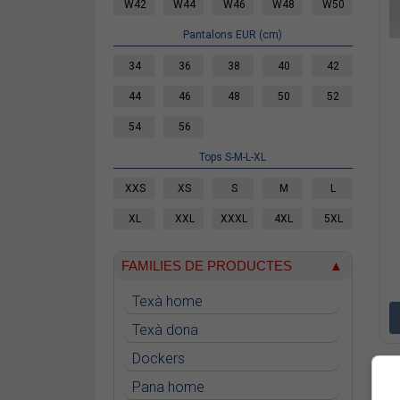
W42
W44
W46
W48
W50
Pantalons EUR (cm)
34
36
38
40
42
44
46
48
50
52
54
56
Tops S-M-L-XL
XXS
XS
S
M
L
XL
XXL
XXXL
4XL
5XL
FAMILIES DE PRODUCTES
Texà home
Texà dona
Dockers
Pana home