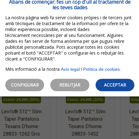
Abans de començar: fes un cop d'ull al tractament de
les teves dades
La nostra pàgina web fa servir cookies pròpies i de tercers junt
amb tècniques de tractament de la informació per oferir-te la
millor experiència possible, incloent dades
tècnicament necessàries per al seu funcionament. Algunes
dades es fan servir de forma anònima per que puguis rebre
publicitat personalitzada. Pots acceptar totes les cookies
polsant el botó "ACCEPTAR" o configurar-les o rebutjar-les
clicant a "CONFIGURAR".
Més informació a la nostra
i
.
Avís legal
Política de cookies
120,00€
120,00€
96,00€
96,00€
CONFIGURAR
REBUTJAR
ACCEPTAR
IVA inclòs
IVA inclòs
Estalvi:
24,00€
(
20%
)
Estalvi:
24,00€
(
20%
)
Esta
Levi's® 512™ Slim
Levi's® 512™ Slim
Levi
Taper Pantalons
Taper Pantalons
Tap
Texans D'home
Texans D'home
Te
28833-1262 Gris
28833-1452
288