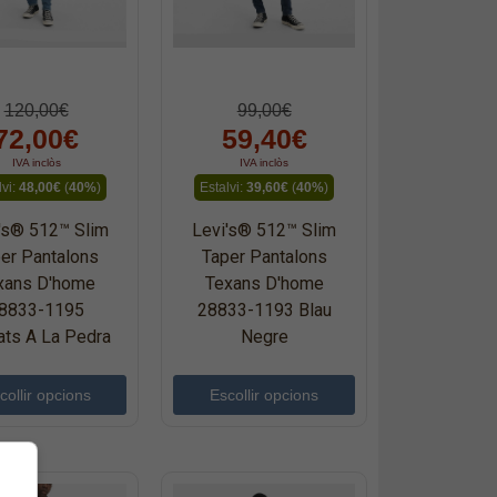
120,00€
99,00€
72,00€
59,40€
IVA inclòs
IVA inclòs
lvi:
48,00€
(
40%
)
Estalvi:
39,60€
(
40%
)
's® 512™ Slim
Levi's® 512™ Slim
er Pantalons
Taper Pantalons
xans D'home
Texans D'home
8833-1195
28833-1193 Blau
ats A La Pedra
Negre
collir opcions
Escollir opcions