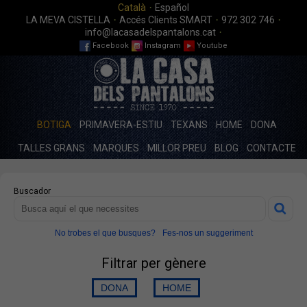
·
Català
Español
·
·
·
LA MEVA CISTELLA
Accés Clients SMART
972 302 746
·
info@lacasadelspantalons.cat
Facebook
Instagram
Youtube
BOTIGA
PRIMAVERA-ESTIU
TEXANS
HOME
DONA
TALLES GRANS
MARQUES
MILLOR PREU
BLOG
CONTACTE
Buscador
No trobes el que busques?
Fes-nos un suggeriment
Filtrar per gènere