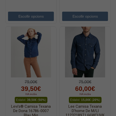
Escollir opcions
Escollir opcions
79,00€
75,00€
39,50€
60,00€
IVA inclòs
IVA inclòs
Estalvi:
39,50€
(
50%
)
Estalvi:
15,00€
(
20%
)
Levi's® Camisa Texana
Lee Camisa Texana
De Dona 16786-0007
D'home De M/ll
Blau Mig
112321897 L66WCUVK