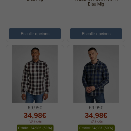
Blau Mig
Escollir opcions
Escollir opcions
69,95€
69,95€
34,98€
34,98€
IVA inclòs
IVA inclòs
Estalvi:
34,98€
(
50%
)
Estalvi:
34,98€
(
50%
)