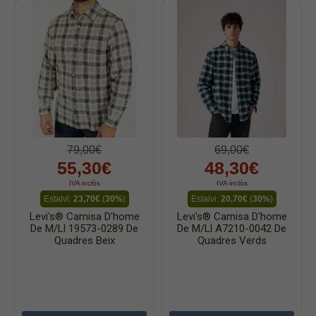
79,00€
69,00€
55,30€
48,30€
IVA inclòs
IVA inclòs
Estalvi:
23,70€
(
30%
)
Estalvi:
20,70€
(
30%
)
Levi's® Camisa D'home
Levi's® Camisa D'home
De M/ll 19573-0289 De
De M/ll A7210-0042 De
Quadres Beix
Quadres Verds