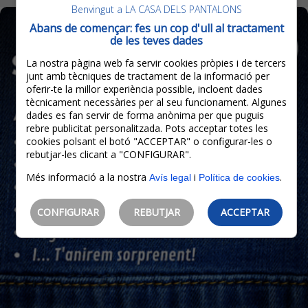
Benvingut a LA CASA DELS PANTALONS
Abans de començar: fes un cop d'ull al tractament
de les teves dades
La nostra pàgina web fa servir cookies pròpies i de tercers
junt amb tècniques de tractament de la informació per
oferir-te la millor experiència possible, incloent dades
tècnicament necessàries per al seu funcionament. Algunes
dades es fan servir de forma anònima per que puguis
rebre publicitat personalitzada. Pots acceptar totes les
cookies polsant el botó "ACCEPTAR" o configurar-les o
rebutjar-les clicant a "CONFIGURAR".
Més informació a la nostra
i
.
Avís legal
Política de cookies
CONFIGURAR
REBUTJAR
ACCEPTAR