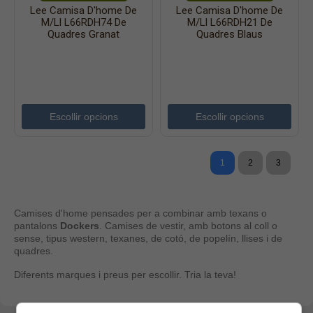
Lee Camisa D'home De
Lee Camisa D'home De
M/ll L66RDH74 De
M/ll L66RDH21 De
Quadres Granat
Quadres Blaus
Escollir opcions
Escollir opcions
1
2
3
Camises d'home pensades per a combinar amb texans o
pantalons
Dockers
. Camises de vestir, amb botons al coll o
sense, tipus western, texanes, de cotó, de popelín, llises i de
quadres.
Diferents marques i preus per escollir. Tria la teva!