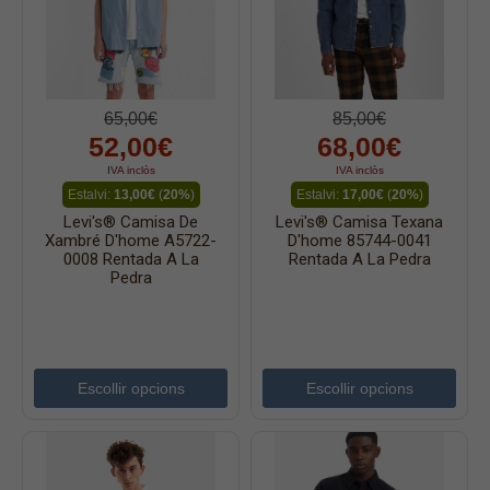
Dessuadores
Polos
Bruses
65,00€
85,00€
Bosses
52,00€
68,00€
Vestits
IVA inclòs
IVA inclòs
Estalvi:
13,00€
(
20%
)
Estalvi:
17,00€
(
20%
)
Faldilles
Levi's® Camisa De
Levi's® Camisa Texana
Jerseis
Xambré D'home A5722-
D'home 85744-0041
0008 Rentada A La
Rentada A La Pedra
Jaquetes
Pedra
Accessoris
Cinturons
Bufandes i mocadors
Escollir opcions
Escollir opcions
Calçat
Gavardina estiu home
Gavardina hivern home