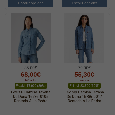
Escollir opcions
Escollir opcions
85,00€
79,00€
68,00€
55,30€
IVA inclòs
IVA inclòs
Estalvi:
17,00€
(
20%
)
Estalvi:
23,70€
(
30%
)
Levi's® Camisa Texana
Levi's® Camisa Texana
De Dona 16786-0105
De Dona 16786-0017
Rentada A La Pedra
Rentada A La Pedra