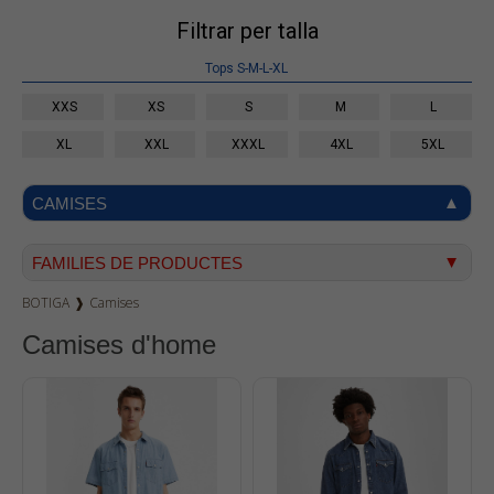
Filtrar per talla
Tops S-M-L-XL
XXS
XS
S
M
L
XL
XXL
XXXL
4XL
5XL
CAMISES
FAMILIES DE PRODUCTES
BOTIGA
❱
Camises
Texà home
Camises d'home
Texà dona
Dockers
Pana home
Samarretes
Bermudes