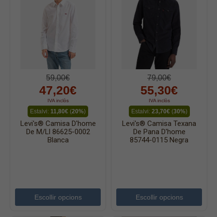
Mitjons
Pana dona
Roba interior
59,00€
79,00€
47,20€
55,30€
IVA inclòs
IVA inclòs
Estalvi:
11,80€
(
20%
)
Estalvi:
23,70€
(
30%
)
Levi's® Camisa D'home
Levi's® Camisa Texana
De M/ll 86625-0002
De Pana D'home
Blanca
85744-0115 Negra
Escollir opcions
Escollir opcions