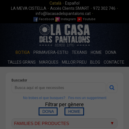
·
Català
Español
·
·
·
LA MEVA CISTELLA
Accés Clients SMART
972 302 746
·
info@lacasadelspantalons.cat
Facebook
Instagram
Youtube
BOTIGA
PRIMAVERA-ESTIU
TEXANS
HOME
DONA
TALLES GRANS
MARQUES
MILLOR PREU
BLOG
CONTACTE
Buscador
No trobes el que busques?
Fes-nos un suggeriment
Filtrar per gènere
FAMILIES DE PRODUCTES