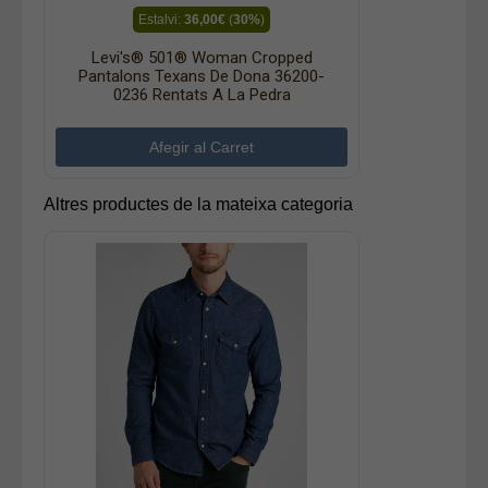
Estalvi:
36,00€
(
30%
)
Levi's® 501® Woman Cropped
Pantalons Texans De Dona 36200-
0236 Rentats A La Pedra
Altres productes de la mateixa categoria