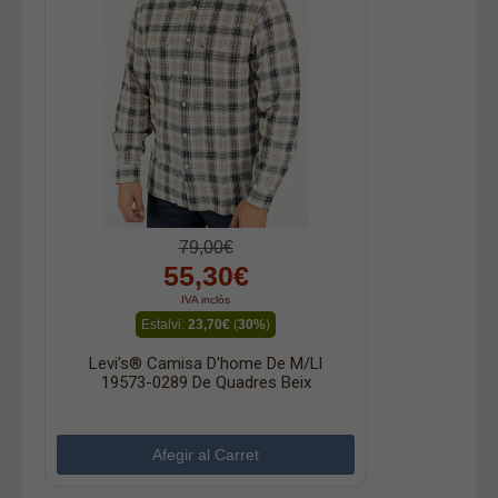
79,00€
55,30€
IVA inclòs
Estalvi:
23,70€
(
30%
)
Levi's® Camisa D'home De M/ll
19573-0289 De Quadres Beix