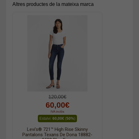
Altres productes de la mateixa marca
120,00€
60,00€
IVA inclòs
Estalvi:
60,00€
(
50%
)
Levi's® 721™ High Rise Skinny
Pantalons Texans De Dona 18882-