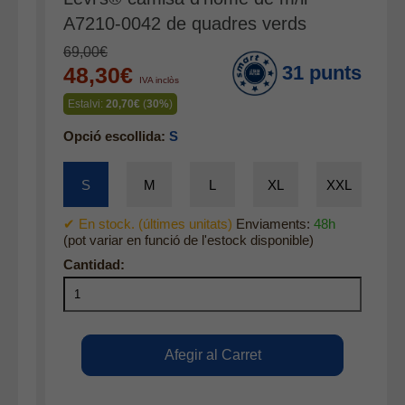
Accessoris
A7210-0042 de quadres verds
Cinturons
69,00€
31 punts
48,30€
Bufandes i mocadors
IVA inclòs
Calçat
Estalvi:
20,70€
(
30%
)
Gavardina estiu home
Opció escollida:
S
Gavardina hivern home
S
M
L
XL
XXL
Mitjons
Pana dona
✔ En stock. (últimes unitats)
Enviaments:
48h
(pot variar en funció de l'estock disponible)
Roba interior