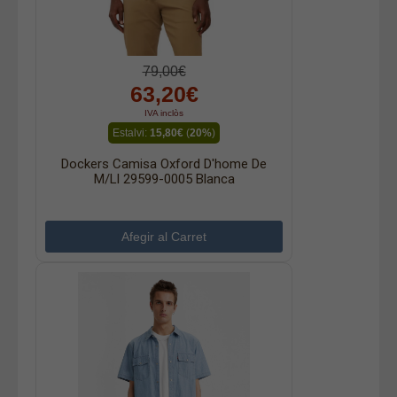
79,00€
63,20€
IVA inclòs
Estalvi:
15,80€
(
20%
)
Dockers Camisa Oxford D'home De
M/ll 29599-0005 Blanca