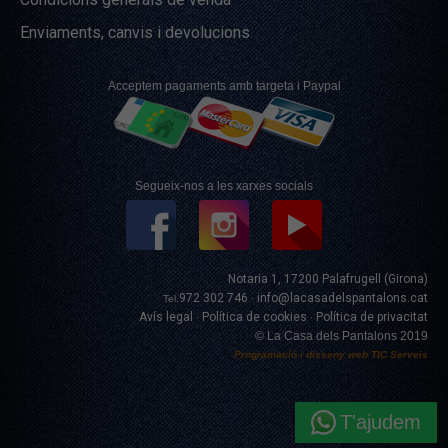
Enviaments, canvis i devolucions
Acceptem pagaments amb targeta i Paypal
Segueix-nos a les xarxes socials
Notaria 1, 17200 Palafrugell (Girona)
972 302 746
info@lacasadelspantalons.cat
Tel.
·
Avís legal
Política de cookies
Política de privacitat
·
·
© La Casa dels Pantalons 2019
Programació i disseny web
TIC Serveis
T'ajudem