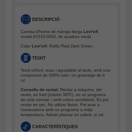
DESCRIPCIÓ
Camisa d'home de màniga llarga
Levi's®
,
model A7210-0042, de quadres verds.
Color
Levi's®:
Raffa Plaid Dark Green
.
TEIXIT
Teixit oxford, suau i agradable al tacte, amb una
composició de 100% cotó i un gramatge de 6
oz
.
Consells de rentat:
Rentar a màquina, del
revés, en fred (màxim 30ºC), en un programa
de cicle normal, i amb colors semblants. Es pot
rentar en sec. No utilizar lleixiu. Pot anar a
l'assecadora amb un programa a mitja
temperatura. Admet planxar en calent, si cal.
CARACTERÍSTIQUES