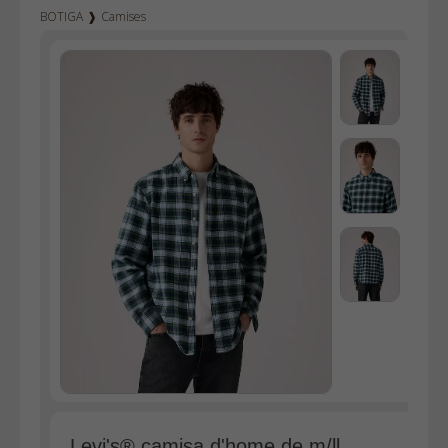
BOTIGA
❱
Camises
Texà home
Texà dona
Dockers
Pana home
Samarretes
Bermudes
Dessuadores
Polos
Bruses
Bosses
Vestits
Faldilles
Jerseis
Jaquetes
Levi's® camisa d'home de m/ll