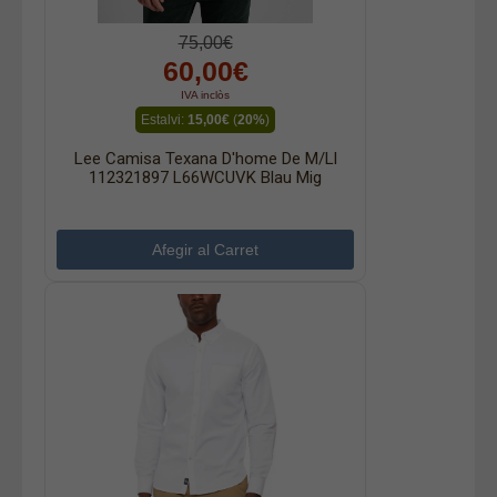
75,00€
60,00€
IVA inclòs
Estalvi:
15,00€
(
20%
)
Lee Camisa Texana D'home De M/ll
112321897 L66WCUVK Blau Mig