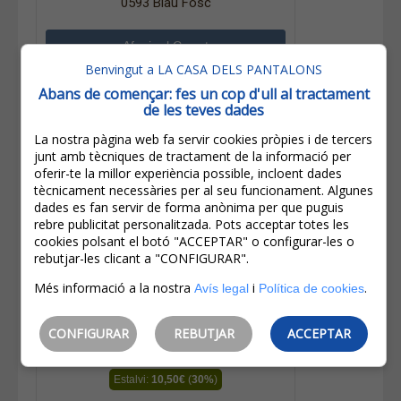
0593 Blau Fosc
Benvingut a LA CASA DELS PANTALONS
Abans de començar: fes un cop d'ull al tractament
de les teves dades
La nostra pàgina web fa servir cookies pròpies i de tercers
junt amb tècniques de tractament de la informació per
oferir-te la millor experiència possible, incloent dades
tècnicament necessàries per al seu funcionament. Algunes
dades es fan servir de forma anònima per que puguis
rebre publicitat personalitzada. Pots acceptar totes les
cookies polsant el botó "ACCEPTAR" o configurar-les o
rebutjar-les clicant a "CONFIGURAR".
Més informació a la nostra
i
.
Avís legal
Política de cookies
35,00€
CONFIGURAR
REBUTJAR
ACCEPTAR
24,50€
IVA inclòs
Estalvi:
10,50€
(
30%
)