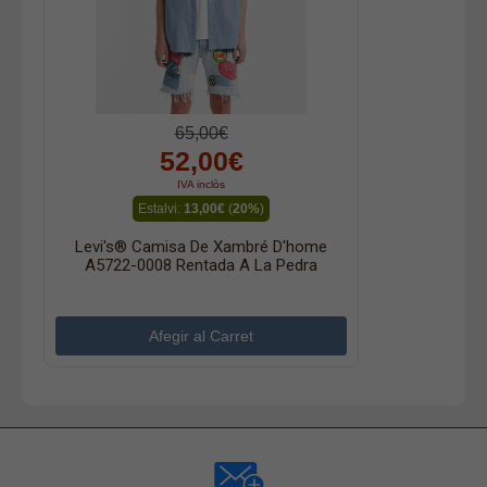
65,00€
52,00€
IVA inclòs
Estalvi:
13,00€
(
20%
)
Levi's® Camisa De Xambré D'home
A5722-0008 Rentada A La Pedra