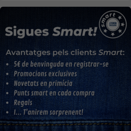
Faldilles
Jerseis
Jaquetes
Accessoris
Cinturons
Bufandes i mocadors
Calçat
Gavardina estiu home
Gavardina hivern home
Mitjons
Pana dona
Roba interior