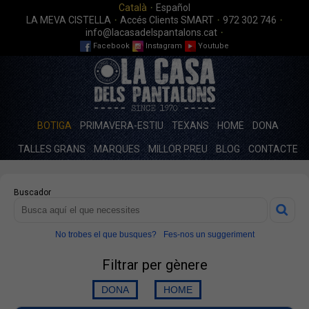
·
Català
Español
·
·
·
LA MEVA CISTELLA
Accés Clients SMART
972 302 746
·
info@lacasadelspantalons.cat
Facebook
Instagram
Youtube
BOTIGA
PRIMAVERA-ESTIU
TEXANS
HOME
DONA
TALLES GRANS
MARQUES
MILLOR PREU
BLOG
CONTACTE
Buscador
No trobes el que busques?
Fes-nos un suggeriment
Filtrar per gènere