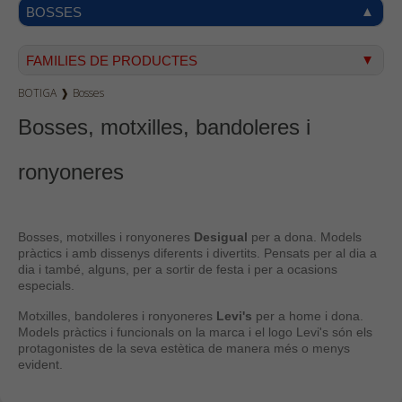
BOSSES
FAMILIES DE PRODUCTES
BOTIGA
❱
Bosses
Texà home
Bosses, motxilles, bandoleres i
Texà dona
Dockers
ronyoneres
Pana home
Samarretes
Bosses, motxilles i ronyoneres
Desigual
per a dona. Models
Bermudes
pràctics i amb dissenys diferents i divertits. Pensats per al dia a
Dessuadores
dia i també, alguns, per a sortir de festa i per a ocasions
especials.
Camises
Motxilles, bandoleres i ronyoneres
Levi's
per a home i dona.
Polos
Models pràctics i funcionals on la marca i el logo Levi's són els
protagonistes de la seva estètica de manera més o menys
Bruses
evident.
Vestits