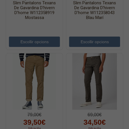
Slim Pantalons Texans
Slim Pantalons Texans
Faldilles
De Gavardina D'hivern
De Gavardina D'hivern
D'home W112358919
D'home W112358043
Jerseis
Mostassa
Blau Marí
Jaquetes
Accessoris
Escollir opcions
Escollir opcions
Cinturons
Bufandes i mocadors
Calçat
Gavardina estiu home
Gavardina hivern home
Mitjons
Pana dona
Roba interior
79,00€
69,00€
39,50€
34,50€
IVA inclòs
IVA inclòs