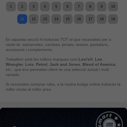
1
2
3
4
5
6
7
8
9
10
11
12
13
14
15
16
17
18
19
En aquesta secció hi trobaràs TOT el que necessites per a
vestir-te: samarretes, camises, jerseis, texans, pantalons,
accessoris i complements.
Treballem amb les millors marques com
Levi’s®
,
Lee
,
Wrangler
,
Lois
,
Petrol
,
Jack and Jones
,
Blend of America
,
etc., que ens permeten oferir-te una selecció actual i molt
variada.
Si necessites comprar roba, a la nostra botiga online trobaràs la
millor moda al millor preu.