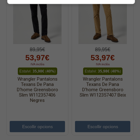
89,95€
89,95€
53,97€
53,97€
IVA inclòs
IVA inclòs
Estalvi:
35,98€
(
40%
)
Estalvi:
35,98€
(
40%
)
Wrangler Pantalons
Wrangler Pantalons
Texans De Pana
Texans De Pana
D'home Greensboro
D'home Greensboro
Slim W112357406
Slim W112357407 Beix
Negres
Escollir opcions
Escollir opcions