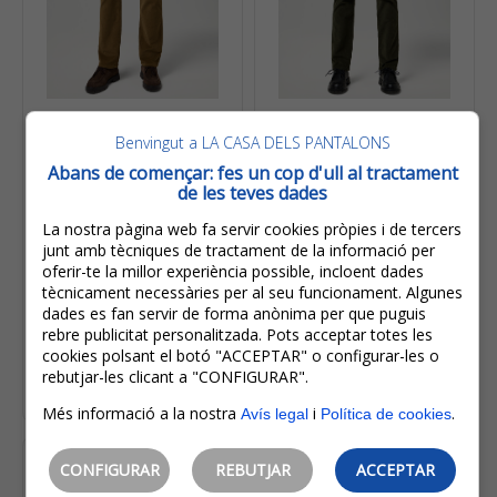
89,95€
89,95€
53,95€
53,95€
Benvingut a LA CASA DELS PANTALONS
Abans de començar: fes un cop d'ull al tractament
IVA inclòs
IVA inclòs
de les teves dades
Estalvi:
36,00€
(
40%
)
Estalvi:
36,00€
(
40%
)
Wrangler Greensboro
Wrangler Greensboro
La nostra pàgina web fa servir cookies pròpies i de tercers
Slim Pantalons Texans
Slim Pantalons Texans
junt amb tècniques de tractament de la informació per
De Pana D'home
De Pana D'home
oferir-te la millor experiència possible, incloent dades
112370845 Beix
112371011 Caqui
tècnicament necessàries per al seu funcionament. Algunes
dades es fan servir de forma anònima per que puguis
rebre publicitat personalitzada. Pots acceptar totes les
cookies polsant el botó "ACCEPTAR" o configurar-les o
rebutjar-les clicant a "CONFIGURAR".
Escollir opcions
Més informació a la nostra
i
.
Avís legal
Política de cookies
CONFIGURAR
REBUTJAR
ACCEPTAR