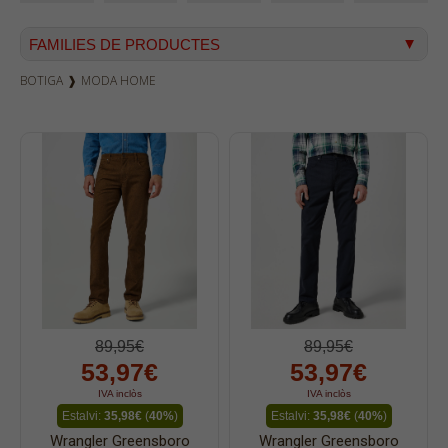
FAMILIES DE PRODUCTES
BOTIGA
❱
MODA HOME
Texà home
Texà dona
Dockers
Pana home
Samarretes
Bermudes
Dessuadores
Camises
Polos
89,95€
89,95€
53,97€
53,97€
Bruses
IVA inclòs
IVA inclòs
Bosses
Estalvi:
35,98€
(
40%
)
Estalvi:
35,98€
(
40%
)
Vestits
Wrangler Greensboro
Wrangler Greensboro