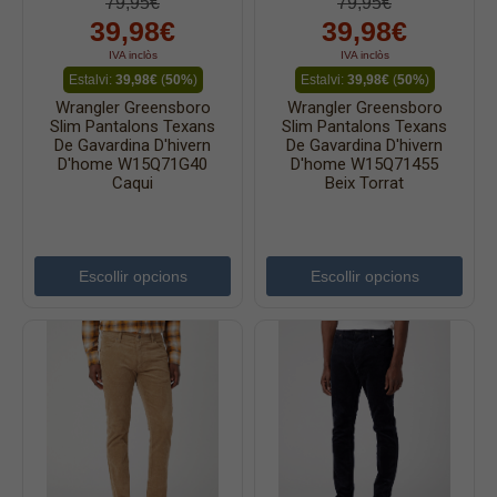
79,95€
79,95€
39,98€
39,98€
IVA inclòs
IVA inclòs
Estalvi:
39,98€
(
50%
)
Estalvi:
39,98€
(
50%
)
Wrangler Greensboro
Wrangler Greensboro
Slim Pantalons Texans
Slim Pantalons Texans
De Gavardina D'hivern
De Gavardina D'hivern
D'home W15Q71G40
D'home W15Q71455
Caqui
Beix Torrat
Escollir opcions
Escollir opcions