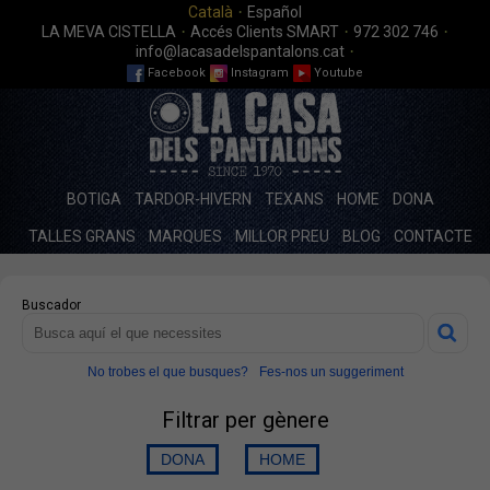
·
Català
Español
·
·
·
LA MEVA CISTELLA
Accés Clients SMART
972 302 746
·
info@lacasadelspantalons.cat
Facebook
Instagram
Youtube
BOTIGA
TARDOR-HIVERN
TEXANS
HOME
DONA
TALLES GRANS
MARQUES
MILLOR PREU
BLOG
CONTACTE
Buscador
No trobes el que busques?
Fes-nos un suggeriment
Filtrar per gènere