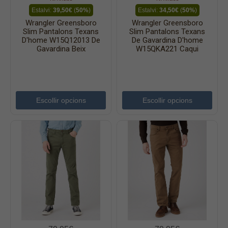
Estalvi:
39,50€
(
50%
)
Estalvi:
34,50€
(
50%
)
Wrangler Greensboro
Wrangler Greensboro
Slim Pantalons Texans
Slim Pantalons Texans
D'home W15Q12013 De
De Gavardina D'home
Gavardina Beix
W15QKA221 Caqui
Escollir opcions
Escollir opcions