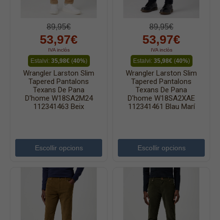
89,95€
89,95€
53,97€
53,97€
IVA inclòs
IVA inclòs
Estalvi:
35,98€
(
40%
)
Estalvi:
35,98€
(
40%
)
Wrangler Larston Slim
Wrangler Larston Slim
Tapered Pantalons
Tapered Pantalons
Texans De Pana
Texans De Pana
D'home W18SA2M24
D'home W18SA2XAE
112341463 Beix
112341461 Blau Marí
Escollir opcions
Escollir opcions