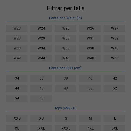
Filtrar per talla
Pantalons Waist (in)
W23
W24
W25
W26
W27
W28
W29
W30
W31
W32
W33
W34
W36
W38
W40
W42
W44
W46
W48
W50
Pantalons EUR (cm)
34
36
38
40
42
44
46
48
50
52
54
56
Tops S-M-L-XL
XXS
XS
S
M
L
XL
XXL
XXXL
4XL
5XL