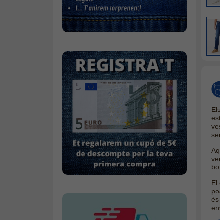
Bufandes i mocadors
Calçat
Gavardina estiu home
Mitjons
Pana dona
Roba interior
El
es
ve
se
Aq
ve
bo
El 
po
és
env