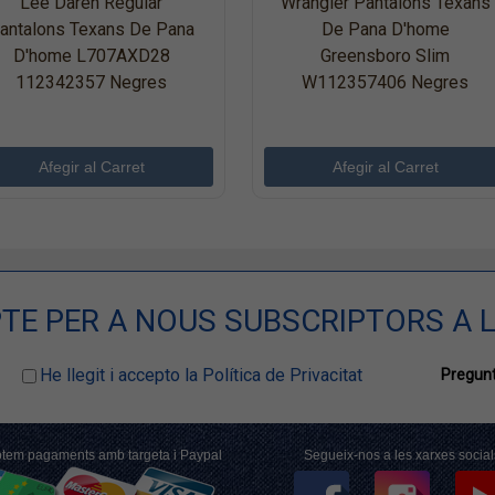
Lee Daren Regular
Wrangler Pantalons Texans
antalons Texans De Pana
De Pana D'home
D'home L707AXD28
Greensboro Slim
112342357 Negres
W112357406 Negres
TE PER A NOUS SUBSCRIPTORS A L
He llegit i accepto la Política de Privacitat
Pregunt
tem pagaments amb targeta i Paypal
Segueix-nos a les xarxes social