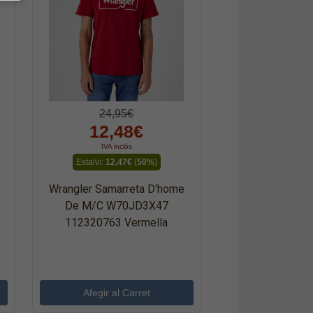
24,95€
12,48€
IVA inclòs
Estalvi:
12,47€
(
50%
)
Wrangler Samarreta D'home
De M/c W70JD3X47
112320763 Vermella