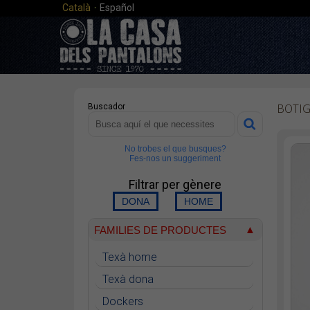
·
Català
Español
BOTI
Buscador
No trobes el que busques?
Fes-nos un suggeriment
Filtrar per gènere
FAMILIES DE PRODUCTES
Texà home
Texà dona
Dockers