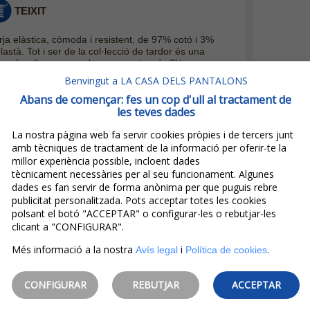
TEIXIT
rja elàstica, còmoda i resistent, de 97% cotó i 3%
lastà. Tot i ser de la col·lecció de tardor és una
vardina lleugera, amb un gramatge de 8¼
oz
.
Benvingut a LA CASA DELS PANTALONS
CARACTERÍSTIQUES
Abans de començar: fes un cop d'ull al tractament de
les teves dades
mallera, tiro mig, lleugerament ajustat a la cuixa i a
 cama. És un texà recte estret o
slim
.
La nostra pàgina web fa servir cookies pròpies i de tercers junt
amb tècniques de tractament de la informació per oferir-te la
millor experiència possible, incloent dades
tècnicament necessàries per al seu funcionament. Algunes
dades es fan servir de forma anònima per que puguis rebre
publicitat personalitzada. Pots acceptar totes les cookies
 productes de la mateixa marca
polsant el botó "ACCEPTAR" o configurar-les o rebutjar-les
clicant a "CONFIGURAR".
Més informació a la nostra
i
.
Avís legal
Política de cookies
CONFIGURAR
REBUTJAR
ACCEPTAR