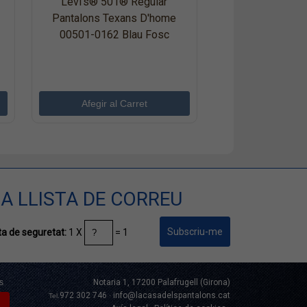
Levi's® 501® Regular
Pantalons Texans D'home
00501-0162 Blau Fosc
A LLISTA DE CORREU
1 X
= 1
a de seguretat:
s
Notaria 1, 17200 Palafrugell (Girona)
972 302 746
info@lacasadelspantalons.cat
Tel.
·