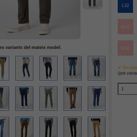
L32
W32
es variants del mateix model:
W40
✔ En stoc
(pot varia