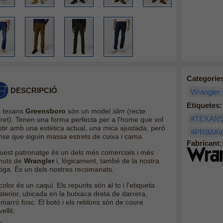
Categorie
DESCRIPCIÓ
Wrangler
Etiquetes:
s texans
Greensboro
són un model
slim
(recte
#TEXAN
tret). Tenen una forma perfecta per a l'home que vol
stir amb una estètica actual, una mica ajustada, però
#PRIMAV
nse que siguin massa estrets de cuixa i cama.
Fabricant:
uest patronatge és un dels més comercials i més
nuts de
Wrangler
i, lògicament, també de la nostra
tiga. És un dels nostres recomanats.
color és un caqui. Els repunts són al to i l'etiqueta
sterior, ubicada en la butxaca dreta de darrera,
 marró fosc. El botó i els reblons són de coure
ellit.