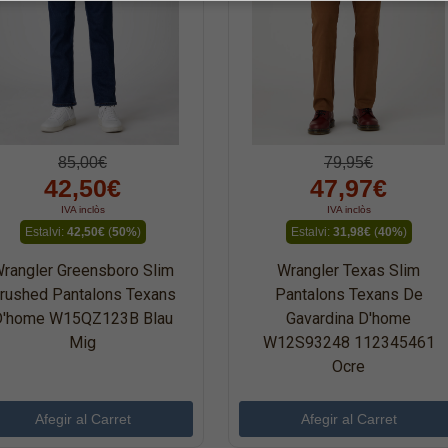
85,00€
79,95€
42,50€
47,97€
IVA inclòs
IVA inclòs
Estalvi:
42,50€
(
50%
)
Estalvi:
31,98€
(
40%
)
rangler Greensboro Slim
Wrangler Texas Slim
rushed Pantalons Texans
Pantalons Texans De
D'home W15QZ123B Blau
Gavardina D'home
Mig
W12S93248 112345461
Ocre