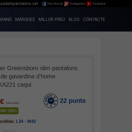
·
sadelspantalons.cat
Facebook
Instagram
Youtube
GRANS
MARQUES
MILLOR PREU
BLOG
CONTACTE
er Greensboro slim pantalons
 de gavardina d'home
A221 caqui
22 punts
0€
IVA inclòs
,50€
(
50%
)
collida:
L34 - W42