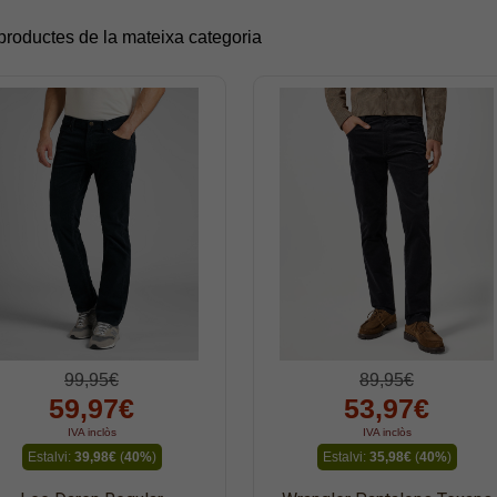
 productes de la mateixa categoria
99,95€
89,95€
59,97€
53,97€
IVA inclòs
IVA inclòs
Estalvi:
39,98€
(
40%
)
Estalvi:
35,98€
(
40%
)