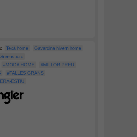
s:
Texà home
Gavardina hivern home
 Greensboro
#MODA HOME
#MILLOR PREU
S
#TALLES GRANS
ERA-ESTIU