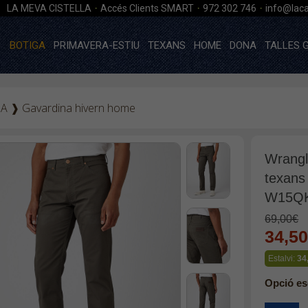
·
·
·
LA MEVA CISTELLA
Accés Clients SMART
972 302 746
info@laca
BOTIGA
PRIMAVERA-ESTIU
TEXANS
HOME
DONA
TALLES 
GA
❱
Gavardina hivern home
Wrangl
texans
W15QK
69,00€
34,5
Estalvi:
34
Opció es