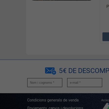
P
5€ DE DESCOMP
Condicions generals de venda
Accep
Enviaments, canvis i devolucions