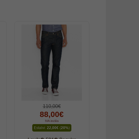
110,00€
88,00€
IVA inclòs
Estalvi:
22,00€
(
20%
)