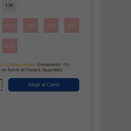
L34
W33
W34
W36
W38
W42
k. (últimes unitats)
Enviaments:
48h
r en funció de l'estock disponible)