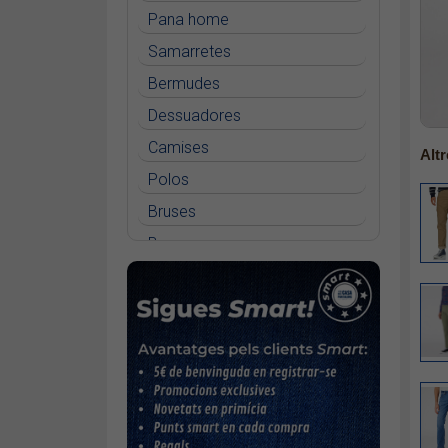
Pana home
Samarretes
Bermudes
Dessuadores
Camises
Altr
Polos
Bruses
Bosses
Vestits
Faldilles
Jerseis
Jaquetes
Accessoris
Cinturons