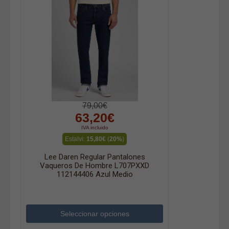
79,00€
63,20€
IVA incluido
Estalvi:
15,80€
(
20%
)
Lee Daren Regular Pantalones
Vaqueros De Hombre L707PXXD
112144406 Azul Medio
Seleccionar opciones