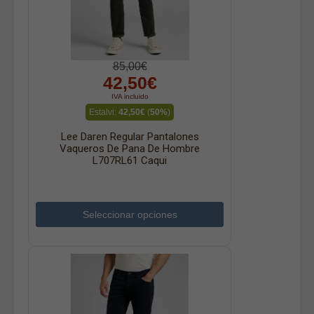
85,00€
42,50€
IVA incluido
Estalvi:
42,50€
(
50%
)
Lee Daren Regular Pantalones
Vaqueros De Pana De Hombre
L707RL61 Caqui
Seleccionar opciones