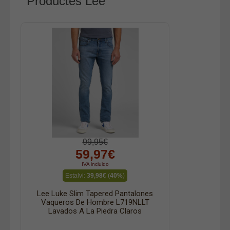
Productes Lee
99,95€
59,97€
IVA incluido
Estalvi:
39,98€
(
40%
)
Lee Luke Slim Tapered Pantalones
Vaqueros De Hombre L719NLLT
Lavados A La Piedra Claros