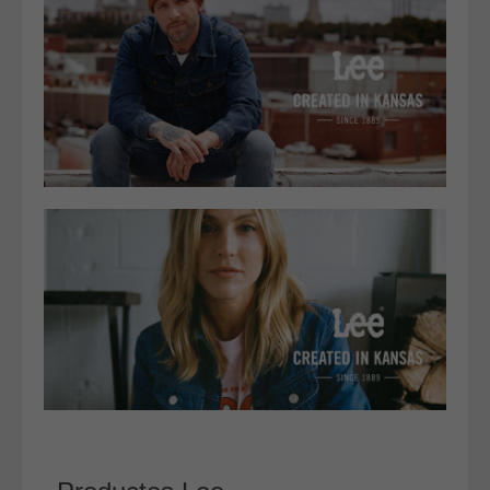
Bolsos
Vestidos
Faldas
Jerséys
Chaquetas
Complementos
Cinturones
Bufandas y pañuelos
Calcetines
Calzado
Gabardina invierno hombre
Gabardina verano hombre
Pana mujer
Ropa interior