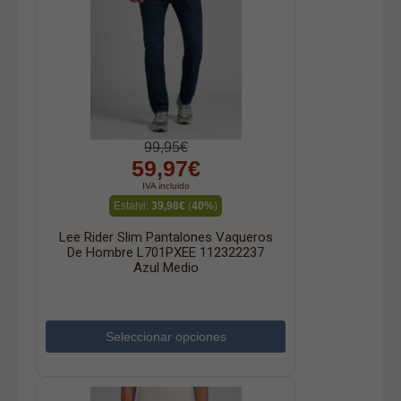
99,95€
59,97€
IVA incluido
Estalvi:
39,98€
(
40%
)
Lee Rider Slim Pantalones Vaqueros
De Hombre L701PXEE 112322237
Azul Medio
Seleccionar opciones