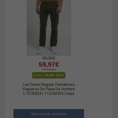
99,95€
59,97€
IVA incluido
Estalvi:
39,98€
(
40%
)
Lee Daren Regular Pantalones
Vaqueros De Pana De Hombre
L707AXD31 112342305 Caqui
Seleccionar opciones