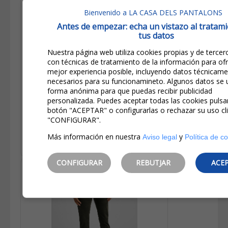
Bienvenido a LA CASA DELS PANTALONS
Antes de empezar: echa un vistazo al tratam
85,00€
tus datos
42,50€
IVA incluido
Nuestra página web utiliza cookies propias y de tercer
Estalvi:
42,50€
(
50%
)
con técnicas de tratamiento de la información para ofr
mejor experiencia posible, incluyendo datos técnicam
Lee Daren Regular Pantalones
necesarios para su funcionamineto. Algunos datos se u
Vaqueros De Pana De Hombre
forma anónima para que puedas recibir publicidad
L707WJ30 Beige
personalizada. Puedes aceptar todas las cookies pulsa
botón "ACEPTAR" o configurarlas o rechazar su uso cl
"CONFIGURAR".
Seleccionar opciones
Más información en nuestra
y
Aviso legal
Política de c
CONFIGURAR
REBUTJAR
ACE