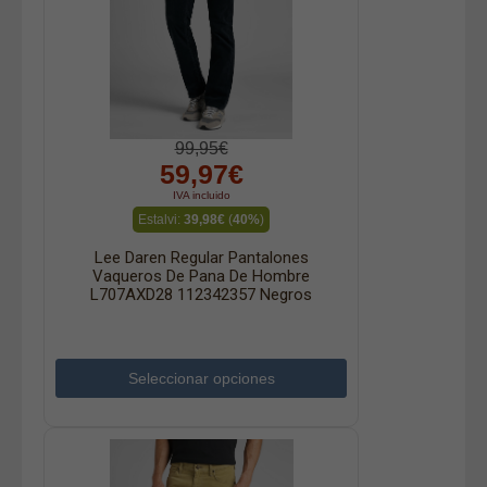
99,95€
59,97€
IVA incluido
Estalvi:
39,98€
(
40%
)
Lee Daren Regular Pantalones
Vaqueros De Pana De Hombre
L707AXD28 112342357 Negros
Seleccionar opciones