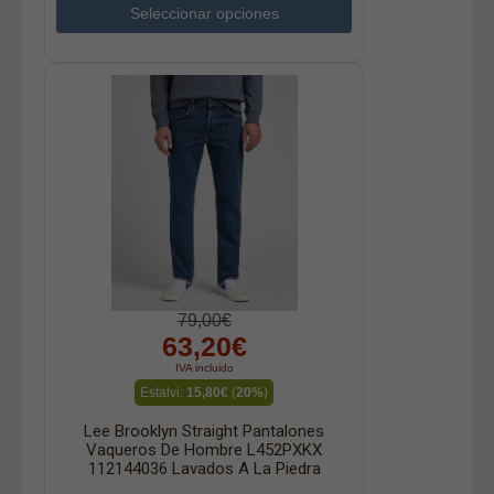
Seleccionar opciones
79,00€
63,20€
IVA incluido
Estalvi:
15,80€
(
20%
)
Lee Brooklyn Straight Pantalones
Vaqueros De Hombre L452PXKX
112144036 Lavados A La Piedra