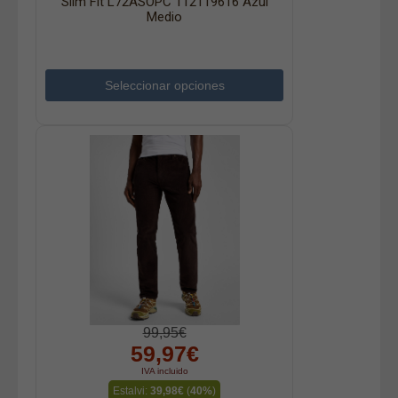
Slim Fit L72ASOPC 112119616 Azul
Medio
Seleccionar opciones
99,95€
59,97€
IVA incluido
Estalvi:
39,98€
(
40%
)