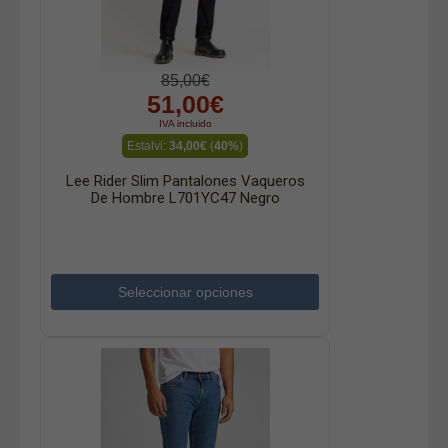
85,00€
51,00€
IVA incluido
Estalvi:
34,00€
(
40%
)
Lee Rider Slim Pantalones Vaqueros
De Hombre L701YC47 Negro
Seleccionar opciones