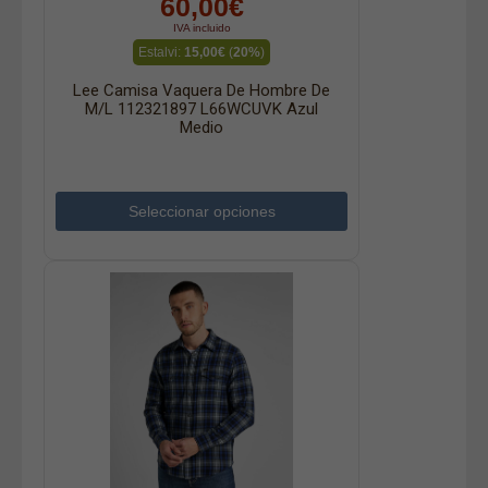
60,00€
IVA incluido
Estalvi:
15,00€
(
20%
)
Lee Camisa Vaquera De Hombre De
M/l 112321897 L66WCUVK Azul
Medio
Seleccionar opciones