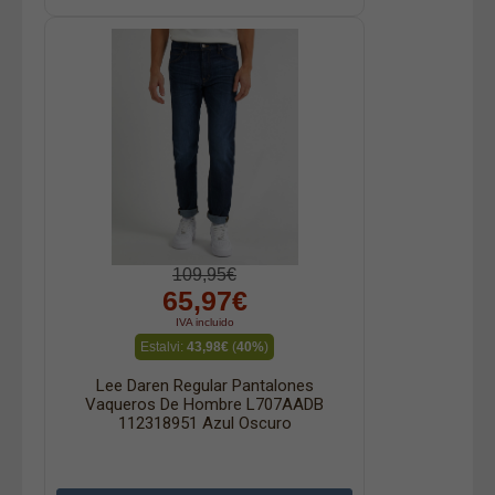
109,95€
65,97€
IVA incluido
Estalvi:
43,98€
(
40%
)
Lee Daren Regular Pantalones
Vaqueros De Hombre L707AADB
112318951 Azul Oscuro