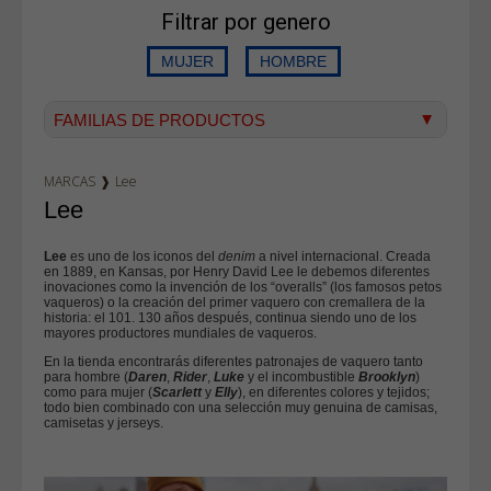
Filtrar por genero
FAMILIAS DE PRODUCTOS
Vaqueros hombre
MARCAS
❱
Lee
Vaqueros mujer
Lee
Dockers
Lee
es uno de los iconos del
denim
a nivel internacional. Creada
Pana hombre
en 1889, en Kansas, por Henry David Lee le debemos diferentes
inovaciones como la invención de los “overalls” (los famosos petos
Camisetas
vaqueros) o la creación del primer vaquero con cremallera de la
historia: el 101. 130 años después, continua siendo uno de los
mayores productores mundiales de vaqueros.
Bermudas
En la tienda encontrarás diferentes patronajes de vaquero tanto
Sudaderas
para hombre (
Daren
,
Rider
,
Luke
y el incombustible
Brooklyn
)
como para mujer (
Scarlett
y
Elly
), en diferentes colores y tejidos;
Camisas
todo bien combinado con una selección muy genuina de camisas,
camisetas y jerseys.
Polos
Blusas