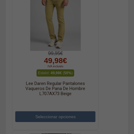
99,95€
49,98€
IVA incluido
Estalvi:
49,98€
(
50%
)
Lee Daren Regular Pantalones
Vaqueros De Pana De Hombre
L707AX73 Beige
Seleccionar opciones