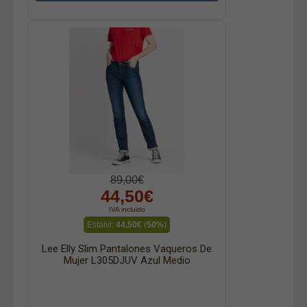
89,00€
44,50€
IVA incluido
Estalvi:
44,50€
(
50%
)
Lee Elly Slim Pantalones Vaqueros De
Mujer L305DJUV Azul Medio