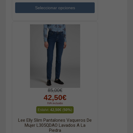
Seleccionar opciones
85,00€
42,50€
IVA incluido
Estalvi:
42,50€
(
50%
)
Lee Elly Slim Pantalones Vaqueros De
Mujer L305QDAO Lavados A La
Piedra