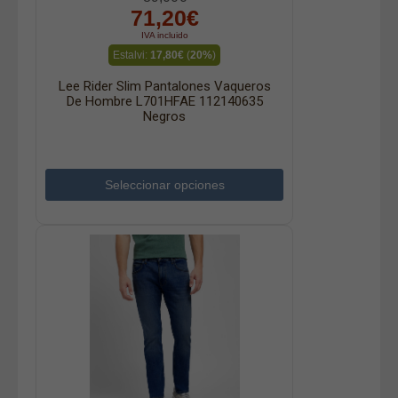
71,20€
IVA incluido
Estalvi:
17,80€
(
20%
)
Lee Rider Slim Pantalones Vaqueros
De Hombre L701HFAE 112140635
Negros
Seleccionar opciones