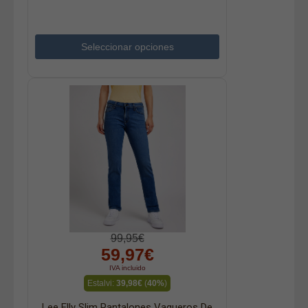
Seleccionar opciones
99,95€
59,97€
IVA incluido
Estalvi:
39,98€
(
40%
)
Lee Elly Slim Pantalones Vaqueros De