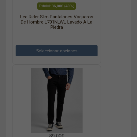
Estalvi:
36,00€
(
40%
)
Lee Rider Slim Pantalones Vaqueros
De Hombre L701NLWL Lavado A La
Piedra
Seleccionar opciones
89,00€