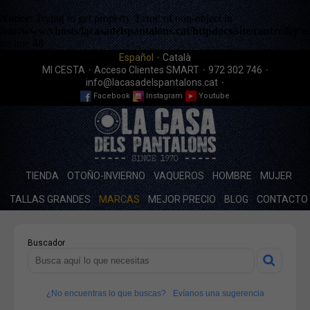
Notice
: Trying to get property 'Error' of non-object in
/var/www/vhosts/lacasadelspantalons.cat/httpdocs/site/controlle
on line
48
·
Español
Català
·
·
·
MI CESTA
Acceso Clientes SMART
972 302 746
·
info@lacasadelspantalons.cat
Facebook
Instagram
Youtube
TIENDA
OTOÑO-INVIERNO
VAQUEROS
HOMBRE
MUJER
TALLAS GRANDES
MARCAS
MEJOR PRECIO
BLOG
CONTACTO
Buscador
¿No encuentras lo que buscas?
Evíanos una sugerencia