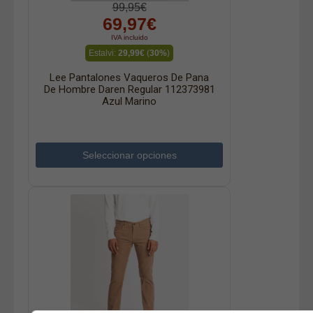
99,95€
69,97€
IVA incluido
Estalvi:
29,99€
(
30%
)
Lee Pantalones Vaqueros De Pana
De Hombre Daren Regular 112373981
Azul Marino
Seleccionar opciones