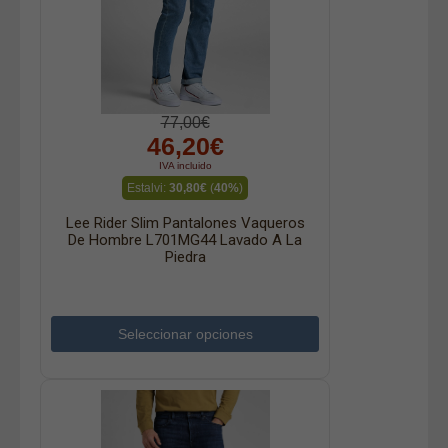
77,00€
46,20€
IVA incluido
Estalvi:
30,80€
(
40%
)
Lee Rider Slim Pantalones Vaqueros
De Hombre L701MG44 Lavado A La
Piedra
Seleccionar opciones