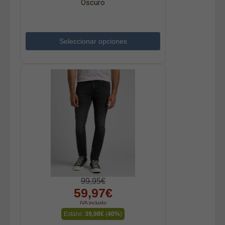
Oscuro
Seleccionar opciones
99,95€
59,97€
IVA incluido
Estalvi:
39,98€
(
40%
)