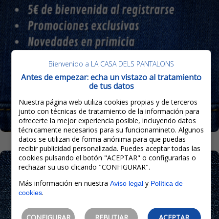
Bienvenido a LA CASA DELS PANTALONS
Antes de empezar: echa un vistazo al tratamiento
de tus datos
Nuestra página web utiliza cookies propias y de terceros
junto con técnicas de tratamiento de la información para
ofrecerte la mejor experiencia posible, incluyendo datos
técnicamente necesarios para su funcionamineto. Algunos
datos se utilizan de forma anónima para que puedas
recibir publicidad personalizada. Puedes aceptar todas las
cookies pulsando el botón "ACEPTAR" o configurarlas o
rechazar su uso clicando "CONFIGURAR".
Más información en nuestra
y
Aviso legal
Política de
.
cookies
CONFIGURAR
REBUTJAR
ACEPTAR