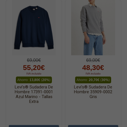
69,00€
69,00€
55,20€
48,30€
IVA incluido
IVA incluido
Ahorro:
13,80€
(
20%
)
Ahorro:
20,70€
(
30%
)
Levi’s® Sudadera De
Levi’s® Sudadera De
Hombre 17391-0001
Hombre 35909-0002
Azul Marino - Tallas
Gris
Extra