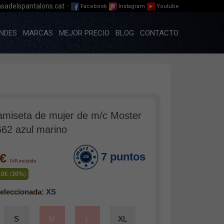
·
sadelspantalons.cat
Facebook
Instagram
Youtube
NDES
MARCAS
MEJOR PRECIO
BLOG
CONTACTO
amiseta de mujer de m/c Moster
62 azul marino
7 puntos
9€
IVA incluido
10€
(
30%
)
eleccionada:
XS
S
M
L
XL