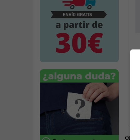
O
M/
Otros 