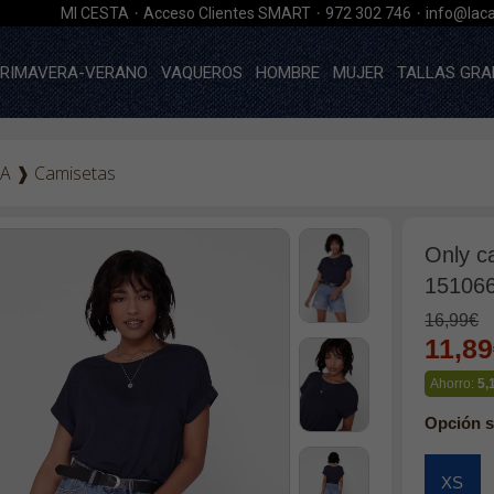
·
·
·
MI CESTA
Acceso Clientes SMART
972 302 746
info@laca
RIMAVERA-VERANO
VAQUEROS
HOMBRE
MUJER
TALLAS GRA
A
❱
Camisetas
Only c
151066
16,99€
11,8
Ahorro:
5,
Opción s
XS