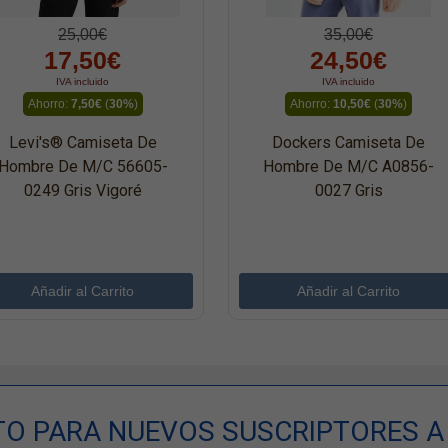
25,00€
35,00€
17,50€
24,50€
IVA incluido
IVA incluido
Ahorro:
7,50€
(
30%
)
Ahorro:
10,50€
(
30%
)
Levi's® Camiseta De
Dockers Camiseta De
Hombre De M/c 56605-
Hombre De M/c A0856-
0249 Gris Vigoré
0027 Gris
TO PARA NUEVOS SUSCRIPTORES A 