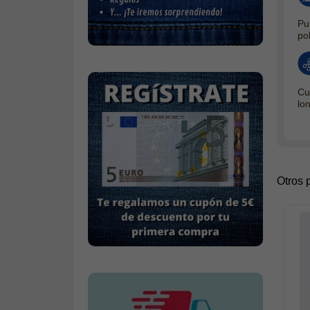
Calcetines
Pu
Calzado
po
Gabardina invierno hombre
Gabardina verano hombre
Cu
Pana mujer
lo
Ropa interior
Otros 