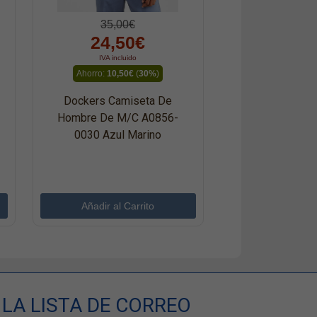
35,00€
24,50€
IVA incluido
Ahorro:
10,50€
(
30%
)
Dockers Camiseta De
Hombre De M/c A0856-
0030 Azul Marino
LA LISTA DE CORREO