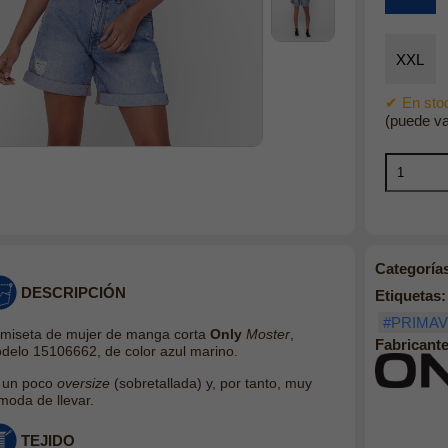
XXL
✔ En stoc
(puede va
Categoría
DESCRIPCIÓN
Etiquetas:
#PRIMA
miseta de mujer de manga corta
Only
Moster
,
Fabricante
delo 15106662, de color azul marino.
 un poco
oversize
(sobretallada) y, por tanto, muy
moda de llevar.
TEJIDO