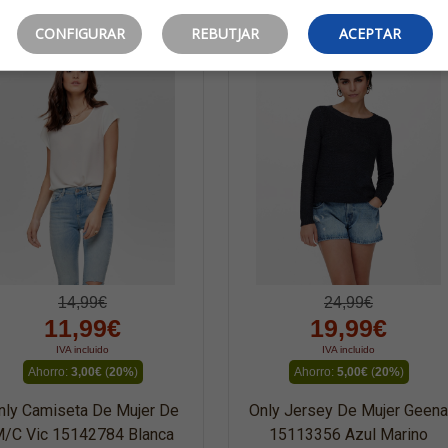
CONFIGURAR
REBUTJAR
ACEPTAR
14,99€
24,99€
11,99€
19,99€
IVA incluido
IVA incluido
Ahorro:
3,00€
(
20%
)
Ahorro:
5,00€
(
20%
)
nly Camiseta De Mujer De
Only Jersey De Mujer Geena
/c Vic 15142784 Blanca
15113356 Azul Marino