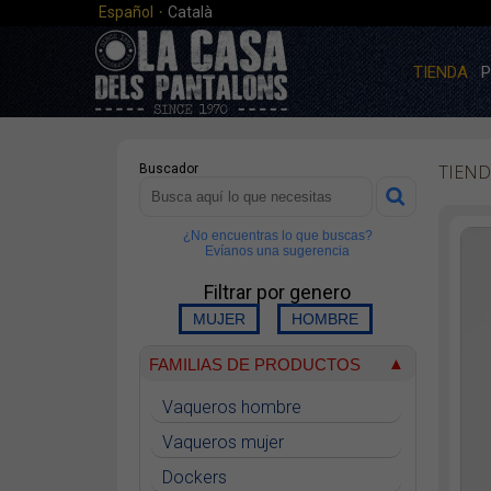
·
Español
Català
TIENDA
P
TIEND
Buscador
¿No encuentras lo que buscas?
Evíanos una sugerencia
Filtrar por genero
FAMILIAS DE PRODUCTOS
Vaqueros hombre
Vaqueros mujer
Dockers