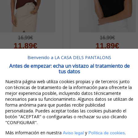
16,99€
16,99€
11,89€
11,89€
IVA incluido
IVA incluido
Bienvenido a LA CASA DELS PANTALONS
Ahorro:
5,10€
(
30%
)
Ahorro:
5,10€
(
30%
)
Antes de empezar: echa un vistazo al tratamiento de
tus datos
nly Camiseta De Mujer De
Only Camiseta De Mujer
c Moster 15106662 Ocre
M/c Moster 15106662
Nuestra página web utiliza cookies propias y de terceros junto
Oscuro
Negra
con técnicas de tratamiento de la información para ofrecerte la
mejor experiencia posible, incluyendo datos técnicamente
necesarios para su funcionamineto. Algunos datos se utilizan de
forma anónima para que puedas recibir publicidad
personalizada. Puedes aceptar todas las cookies pulsando el
botón "ACEPTAR" o configurarlas o rechazar su uso clicando
"CONFIGURAR".
Más información en nuestra
y
.
Aviso legal
Política de cookies
productos de la misma marca