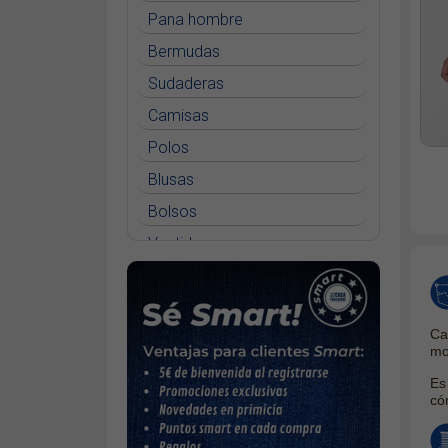
Pana hombre
Bermudas
Sudaderas
Camisas
Polos
Blusas
Bolsos
Vestidos
Faldas
Jerséys
Ca
Chaquetas
mo
Complementos
Es
có
Cinturones
Bufandas y pañuelos