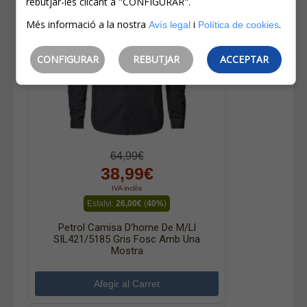
rebutjar-les clicant a "CONFIGURAR".
Més informació a la nostra
i
.
Avís legal
Política de cookies
CONFIGURAR
REBUTJAR
ACCEPTAR
64,99€
38,99€
IVA inclòs
Estalvi:
26,00€
(
40%
)
Petrol Camisa D'home De M/ll
SIL421/5185 Gris Fosc Amb Una
Mostra