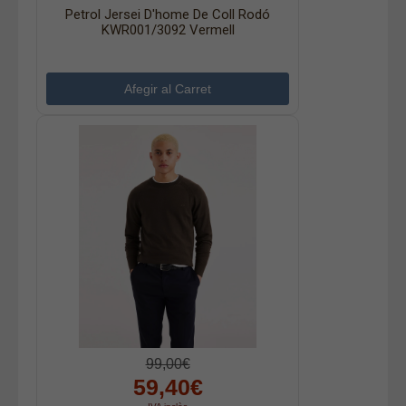
Petrol Jersei D'home De Coll Rodó
KWR001/3092 Vermell
99,00€
59,40€