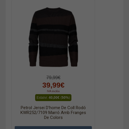
79,99€
39,99€
IVA inclòs
Estalvi:
40,00€
(
50%
)
Petrol Jersei D'home De Coll Rodó
KWR252/7109 Marró Amb Franges
De Colors