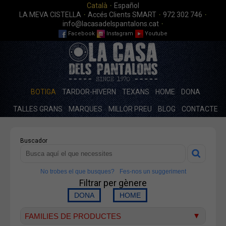
·
Català
Español
·
·
·
LA MEVA CISTELLA
Accés Clients SMART
972 302 746
·
info@lacasadelspantalons.cat
Facebook
Instagram
Youtube
BOTIGA
TARDOR-HIVERN
TEXANS
HOME
DONA
TALLES GRANS
MARQUES
MILLOR PREU
BLOG
CONTACTE
Buscador
No trobes el que busques?
Fes-nos un suggeriment
Filtrar per gènere
FAMILIES DE PRODUCTES