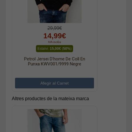
29,99€
14,99€
IVA inclòs
Estalvi:
15,00€
(
50%
)
Petrol Jersei D'home De Coll En
Punxa KWV001/9999 Negre
Altres productes de la mateixa marca