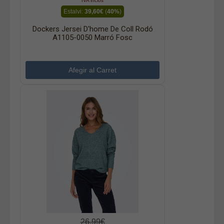
IVA inclòs
Estalvi:
39,60€
(
40%
)
Dockers Jersei D'home De Coll Rodó
A1105-0050 Marró Fosc
26,99€