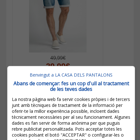
49,99€
29,99€
IVA inclòs
Benvingut a LA CASA DELS PANTALONS
Estalvi:
20,00€
(
40%
)
Abans de començar: fes un cop d'ull al tractament
de les teves dades
Petrol Bermudes D'home Jackson
SHO001/5701 Blau Mig
La nostra pàgina web fa servir cookies pròpies i de tercers
junt amb tècniques de tractament de la informació per
oferir-te la millor experiència possible, incloent dades
tècnicament necessàries per al seu funcionament. Algunes
dades es fan servir de forma anònima per que puguis
rebre publicitat personalitzada. Pots acceptar totes les
cookies polsant el botó "ACCEPTAR" o configurar-les o