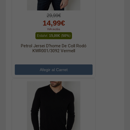
29,99€
14,99€
IVA inclòs
Estalvi:
15,00€
(
50%
)
Petrol Jersei D'home De Coll Rodó
KWR001/3092 Vermell