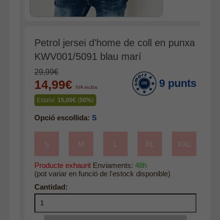
Accessoris
Cinturons
Bufandes i mocadors
Petrol jersei d'home de coll en punxa
KWV001/5091 blau marí
Calçat
Gavardina estiu home
29,99€
9 punts
14,99€
Gavardina hivern home
IVA inclòs
Estalvi:
15,00€
(
50%
)
Mitjons
Opció escollida:
S
Pana dona
Roba interior
S
M
L
XL
XXL
Producte exhaurit
Enviaments:
48h
(pot variar en funció de l'estock disponible)