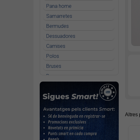
Pana home
Samarretes
Bermudes
Dessuadores
Camises
Polos
Bruses
Bosses
Vestits
Faldilles
Jaquetes
Altres
Accessoris
Cinturons
Bufandes i mocadors