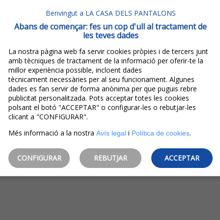
Benvingut a LA CASA DELS PANTALONS
Abans de començar: fes un cop d'ull al tractament de
les teves dades
La nostra pàgina web fa servir cookies pròpies i de tercers junt
amb tècniques de tractament de la informació per oferir-te la
millor experiència possible, incloent dades
tècnicament necessàries per al seu funcionament. Algunes
dades es fan servir de forma anònima per que puguis rebre
publicitat personalitzada. Pots acceptar totes les cookies
polsant el botó "ACCEPTAR" o configurar-les o rebutjar-les
clicant a "CONFIGURAR".
Més informació a la nostra
i
.
Avís legal
Política de cookies
CONFIGURAR
REBUTJAR
ACCEPTAR