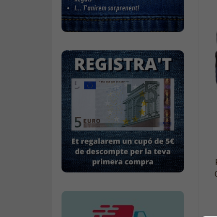
Calçat
Gavardina estiu home
Gavardina hivern home
Mitjons
Pana dona
Roba interior