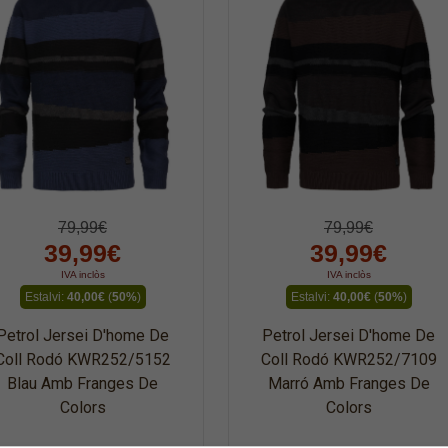
79,99€
79,99€
39,99€
39,99€
IVA inclòs
IVA inclòs
Estalvi:
40,00€
(
50%
)
Estalvi:
40,00€
(
50%
)
Petrol Jersei D'home De
Petrol Jersei D'home De
Coll Rodó KWR252/5152
Coll Rodó KWR252/7109
Blau Amb Franges De
Marró Amb Franges De
Colors
Colors