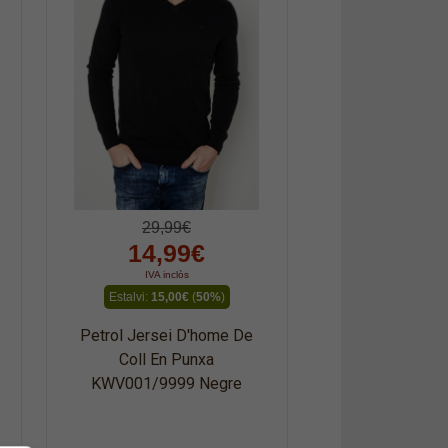
29,99€
14,99€
IVA inclòs
Estalvi:
15,00€
(
50%
)
Petrol Jersei D'home De
Coll En Punxa
KWV001/9999 Negre