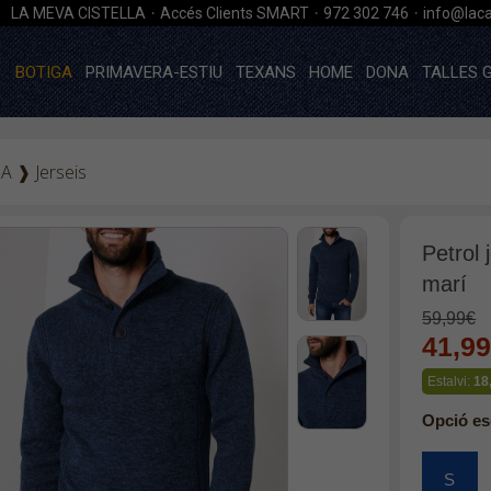
·
·
·
LA MEVA CISTELLA
Accés Clients SMART
972 302 746
info@laca
BOTIGA
PRIMAVERA-ESTIU
TEXANS
HOME
DONA
TALLES 
GA
❱
Jerseis
Petrol
marí
59,99€
41,9
Estalvi:
18
Opció es
S