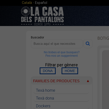
·
Català
Español
BOTI
Buscador
No trobes el que busques?
Fes-nos un suggeriment
Filtrar per gènere
FAMILIES DE PRODUCTES
Texà home
Texà dona
Dockers