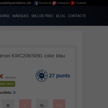
·
sadelspantalons.cat
Facebook
Instagram
Youtube
GRANS
MARQUES
MILLOR PREU
BLOG
CONTACTE
 jersei KWC206/5091 color blau
27 punts
9€
IVA inclòs
,00€
(
30%
)
collida:
S
M
L
XL
XXL