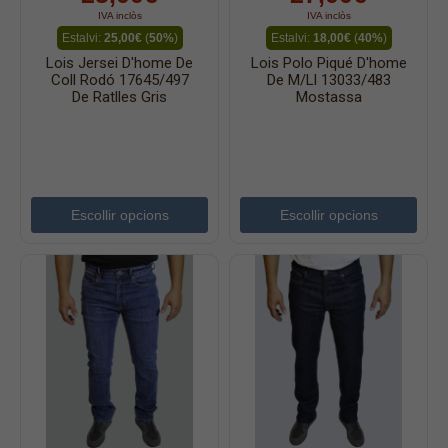
IVA inclòs
IVA inclòs
Estalvi:
25,00€
(
50%
)
Estalvi:
18,00€
(
40%
)
Lois Jersei D'home De
Lois Polo Piqué D'home
Coll Rodó 17645/497
De M/ll 13033/483
De Ratlles Gris
Mostassa
Escollir opcions
Escollir opcions