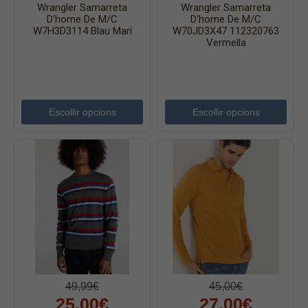
Wrangler Samarreta
Wrangler Samarreta
Faldilles
D'home De M/c
D'home De M/c
W7H3D3114 Blau Marí
W70JD3X47 112320763
Jerseis
Vermella
Jaquetes
Accessoris
Cinturons
Escollir opcions
Escollir opcions
Bufandes i mocadors
Calçat
Gavardina estiu home
Gavardina hivern home
Mitjons
Pana dona
Roba interior
49,99€
45,00€
25,00€
27,00€