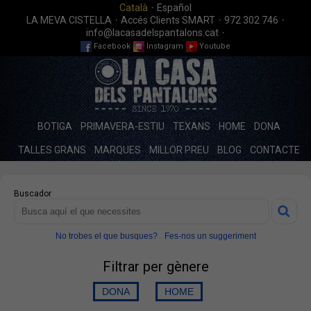
·
Català
Español
·
·
·
LA MEVA CISTELLA
Accés Clients SMART
972 302 746
·
info@lacasadelspantalons.cat
Facebook
Instagram
Youtube
BOTIGA
PRIMAVERA-ESTIU
TEXANS
HOME
DONA
TALLES GRANS
MARQUES
MILLOR PREU
BLOG
CONTACTE
Buscador
No trobes el que busques?
Fes-nos un suggeriment
Filtrar per gènere