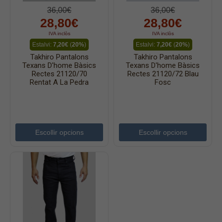
36,00€
36,00€
28,80€
28,80€
IVA inclòs
IVA inclòs
Estalvi:
7,20€
(
20%
)
Estalvi:
7,20€
(
20%
)
Takhiro Pantalons
Takhiro Pantalons
Texans D'home Bàsics
Texans D'home Bàsics
Rectes 21120/70
Rectes 21120/72 Blau
Rentat A La Pedra
Fosc
Escollir opcions
Escollir opcions