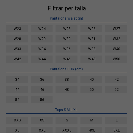
Filtrar per talla
Pantalons Waist (in)
W23
W24
W25
W26
W27
W28
W29
W30
W31
W32
W33
W34
W36
W38
W40
W42
W44
W46
W48
W50
Pantalons EUR (cm)
34
36
38
40
42
44
46
48
50
52
54
56
Tops S-M-L-XL
XXS
XS
S
M
L
XL
XXL
XXXL
4XL
5XL