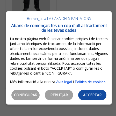
Benvingut a LA CASA DELS PANTALONS
36,00€
28,80€
Abans de començar: fes un cop d'ull al tractament
de les teves dades
IVA inclòs
Estalvi:
7,20€
(
20%
)
La nostra pàgina web fa servir cookies pròpies i de tercers
Takhiro Pantalons
junt amb tècniques de tractament de la informació per
Texans D'home Bàsics
oferir-te la millor experiència possible, incloent dades
Rectes 21120/71 Negre
tècnicament necessàries per al seu funcionament. Algunes
Rentat
dades es fan servir de forma anònima per que puguis
rebre publicitat personalitzada. Pots acceptar totes les
cookies polsant el botó "ACCEPTAR" o configurar-les o
rebutjar-les clicant a "CONFIGURAR".
Més informació a la nostra
i
.
Avís legal
Política de cookies
Escollir opcions
CONFIGURAR
REBUTJAR
ACCEPTAR
1
2
3
4