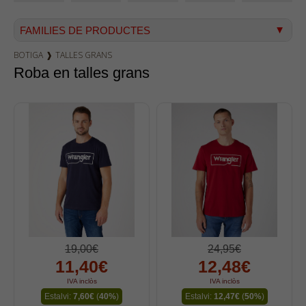
FAMILIES DE PRODUCTES
BOTIGA
❱
TALLES GRANS
Texà home
Roba en talles grans
Texà dona
Dockers
Pana home
Samarretes
Bermudes
Dessuadores
Camises
Polos
19,00€
24,95€
Bruses
11,40€
12,48€
Bosses
IVA inclòs
IVA inclòs
Vestits
Estalvi:
7,60€
(
40%
)
Estalvi:
12,47€
(
50%
)