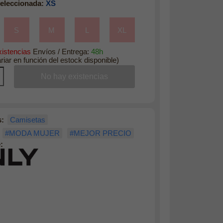
eleccionada:
XS
S
M
L
XL
istencias
Envíos / Entrega:
48h
riar en función del estock disponible)
s:
Camisetas
#MODA MUJER
#MEJOR PRECIO
: