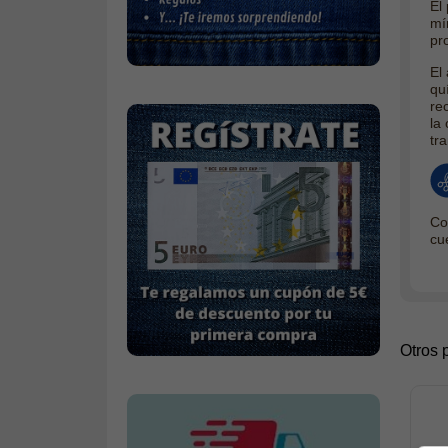
El
Calcetines
mí
pr
Calzado
El
Gabardina invierno hombre
qu
re
Gabardina verano hombre
la
tr
Pana mujer
Ropa interior
Co
cu
Otros 