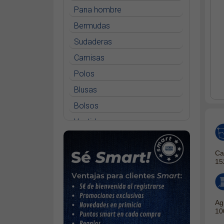
Pana hombre
Bermudas
Sudaderas
Camisas
Polos
Blusas
Bolsos
Vestidos
Faldas
Ca
Jerséys
15
Chaquetas
Complementos
Cinturones
Ag
10
Bufandas y pañuelos