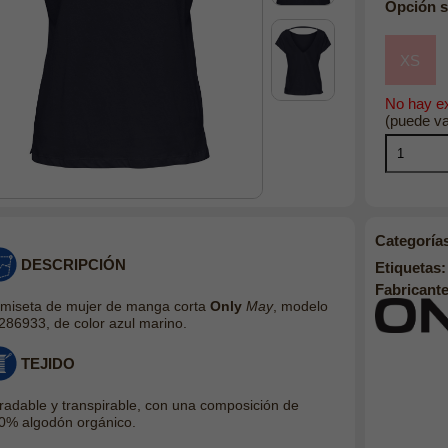
Opción s
XS
No hay ex
(puede va
Categoría
DESCRIPCIÓN
Etiquetas:
Fabricante
miseta de mujer de manga corta
Only
May
, modelo
286933, de color azul marino.
TEJIDO
radable y transpirable, con una composición de
0% algodón orgánico.