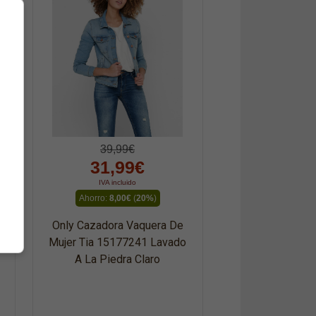
39,99€
31,99€
IVA incluido
Ahorro:
8,00€
(
20%
)
Only Cazadora Vaquera De
Mujer Tia 15177241 Lavado
A La Piedra Claro