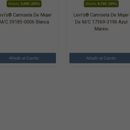
Ahorro:
5,00€
(
20%
)
Ahorro:
8,70€
(
30%
)
evi’s® Camiseta De Mujer
Levi's® Camiseta De Mujer
M/c 39185-0006 Blanca
De M/c 17369-3196 Azul
Marino