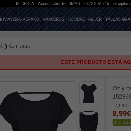
·
·
·
MI CESTA
Acceso Clientes SMART
972 302 746
info@laca
RIMAVERA-VERANO
VAQUEROS
HOMBRE
MUJER
TALLAS GRA
A
❱
Camisetas
ESTE PRODUCTO ESTÁ A
Only c
152869
14,99€
8,99
Ahorro:
6,