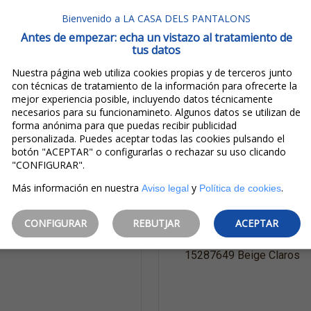
Bienvenido a LA CASA DELS PANTALONS
Antes de empezar: echa un vistazo al tratamiento de
tus datos
Nuestra página web utiliza cookies propias y de terceros junto
con técnicas de tratamiento de la información para ofrecerte la
mejor experiencia posible, incluyendo datos técnicamente
necesarios para su funcionamineto. Algunos datos se utilizan de
forma anónima para que puedas recibir publicidad
personalizada. Puedes aceptar todas las cookies pulsando el
19,99€
44,99€
botón "ACEPTAR" o configurarlas o rechazar su uso clicando
11,99€
26,99€
"CONFIGURAR".
IVA incluido
IVA incluido
Más información en nuestra
y
.
Aviso legal
Política de cookies
Ahorro:
8,00€
(
40%
)
Ahorro:
18,00€
(
40%
)
Only Blusa De M/c Nova
Only Pantalones Vaqueros
CONFIGURAR
REBUTJAR
ACEPTAR
15291287 Rosa
De Mujer Alicia Straight
15287649 Beige Claros