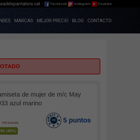
·
sadelspantalons.cat
Facebook
Instagram
Youtube
NDES
MARCAS
MEJOR PRECIO
BLOG
CONTACTO
GOTADO
amiseta de mujer de m/c May
33 azul marino
5 puntos
€
IVA incluido
00€
(
40%
)