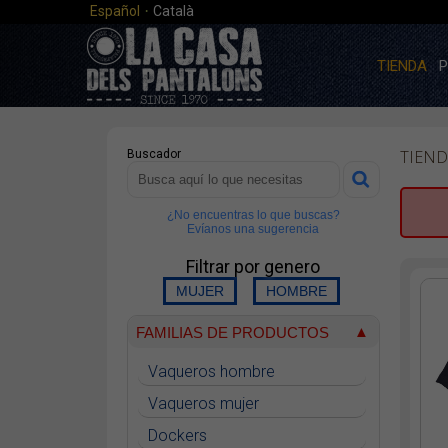
·
Español
Català
TIENDA
P
TIEND
Buscador
¿No encuentras lo que buscas?
Evíanos una sugerencia
Filtrar por genero
FAMILIAS DE PRODUCTOS
Vaqueros hombre
Vaqueros mujer
Dockers