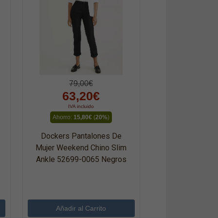
79,00€
63,20€
IVA incluido
Ahorro:
15,80€
(
20%
)
Dockers Pantalones De
Mujer Weekend Chino Slim
Ankle 52699-0065 Negros