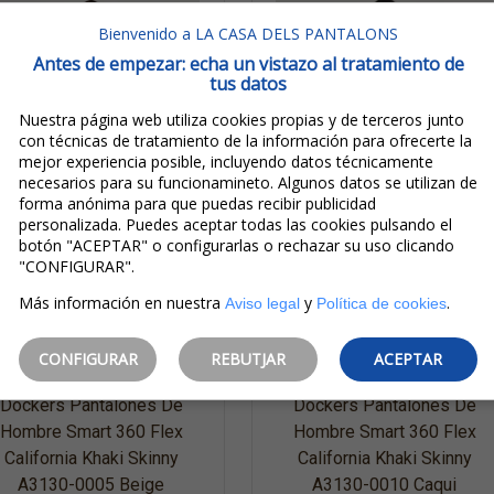
Bienvenido a LA CASA DELS PANTALONS
Antes de empezar: echa un vistazo al tratamiento de
tus datos
Nuestra página web utiliza cookies propias y de terceros junto
con técnicas de tratamiento de la información para ofrecerte la
mejor experiencia posible, incluyendo datos técnicamente
necesarios para su funcionamineto. Algunos datos se utilizan de
forma anónima para que puedas recibir publicidad
personalizada. Puedes aceptar todas las cookies pulsando el
botón "ACEPTAR" o configurarlas o rechazar su uso clicando
"CONFIGURAR".
109,00€
109,00€
Más información en nuestra
y
.
Aviso legal
Política de cookies
87,20€
87,20€
IVA incluido
IVA incluido
CONFIGURAR
REBUTJAR
ACEPTAR
Ahorro:
21,80€
(
20%
)
Ahorro:
21,80€
(
20%
)
Dockers Pantalones De
Dockers Pantalones De
Hombre Smart 360 Flex
Hombre Smart 360 Flex
California Khaki Skinny
California Khaki Skinny
A3130-0005 Beige
A3130-0010 Caqui