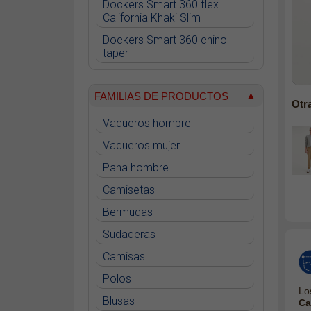
Dockers Smart 360 flex
California Khaki Slim
Dockers Smart 360 chino
taper
Dockers Alpha Khaki tapered
FAMILIAS DE PRODUCTOS
Dockers Alpha Khaki supreme
Otr
flex™ skinny
Vaqueros hombre
Dockers Women Weekend
Vaqueros mujer
Chino slim ankle
Pana hombre
Dockers Smart 360 flex
California Khaki Skinny
Camisetas
Dockers Go Airweave Chino
Bermudas
Slim
Sudaderas
Dockers Go Active Flex Chino
Skinny
Camisas
Polos
Lo
Blusas
Ca