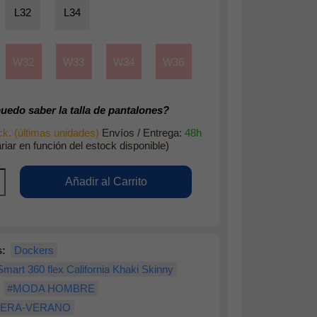
L32
L34
W32
W33
W34
W36
edo saber la talla de pantalones?
k. (últimas unidades)
Envíos / Entrega:
48h
riar en función del estock disponible)
s:
Dockers
mart 360 flex California Khaki Skinny
#MODA HOMBRE
VERA-VERANO