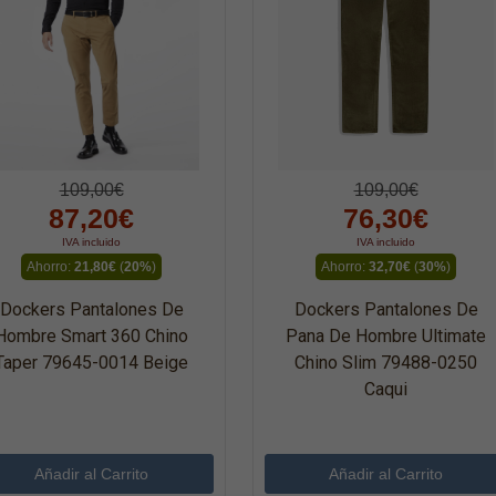
109,00€
109,00€
87,20€
76,30€
IVA incluido
IVA incluido
Ahorro:
21,80€
(
20%
)
Ahorro:
32,70€
(
30%
)
Dockers Pantalones De
Dockers Pantalones De
Hombre Smart 360 Chino
Pana De Hombre Ultimate
Taper 79645-0014 Beige
Chino Slim 79488-0250
Caqui