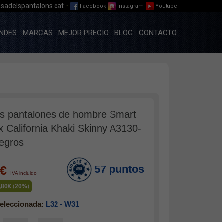
·
sadelspantalons.cat
Facebook
Instagram
Youtube
NDES
MARCAS
MEJOR PRECIO
BLOG
CONTACTO
s pantalones de hombre Smart
x California Khaki Skinny A3130-
egros
57 puntos
0€
IVA incluido
,80€
(
20%
)
eleccionada:
L32 - W31