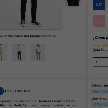
L30
W30
as variaciones del mismo modelo:
¿Como pu
✔ En stoc
(puede va
Categoría
DESCRIPCIÓN
Dockers S
Etiquetas:
s pantalones de hombre
Dockers Smart 360 flex
#PRIMA
lifornia Khaki
Skinny
son ajustados de la pierna