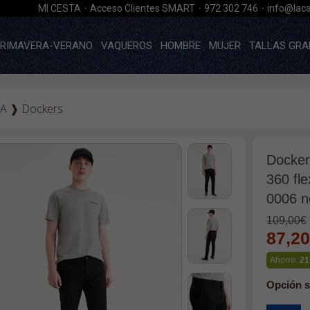
·
·
·
MI CESTA
Acceso Clientes SMART
972 302 746
info@laca
RIMAVERA-VERANO
VAQUEROS
HOMBRE
MUJER
TALLAS GRA
A
❱
Dockers
Docker
360 fle
0006 n
109,00€
87,2
Ahorro:
21
Opción s