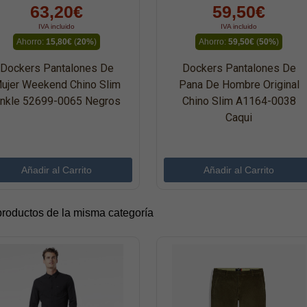
63,20€
59,50€
IVA incluido
IVA incluido
Ahorro:
15,80€
(
20%
)
Ahorro:
59,50€
(
50%
)
Dockers Pantalones De
Dockers Pantalones De
ujer Weekend Chino Slim
Pana De Hombre Original
nkle 52699-0065 Negros
Chino Slim A1164-0038
Caqui
productos de la misma categoría