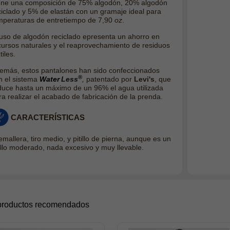
ene una composición de 75% algodón, 20% algodón
ciclado y 5% de elastán con un gramaje ideal para
mperaturas de entretiempo de 7,90
oz
.
 uso de algodón reciclado epresenta un ahorro en
cursos naturales y el reaprovechamiento de residuos
tiles.
emás, estos pantalones han sido confeccionados
®
n el sistema
Water
Less
,
patentado por
Levi's
, que
duce hasta un máximo de un 96% el agua utilizada
ra realizar el acabado de fabricación de la prenda.
CARACTERÍSTICAS
mallera, tiro medio, y pitillo de pierna, aunque es un
tillo moderado, nada excesivo y muy llevable.
productos recomendados