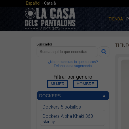
·
Español
Català
TIENDA
P
TIEND
Buscador
¿No encuentras lo que buscas?
Evíanos una sugerencia
Filtrar por genero
DOCKERS
Dockers 5 bolsillos
Dockers Alpha Khaki 360
skinny