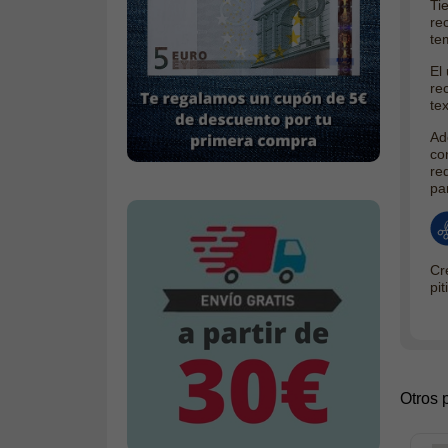
Ti
re
te
El
re
tex
Ad
co
re
pa
Cre
pi
Otros 