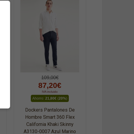
109,00€
87,20€
IVA incluido
Ahorro:
21,80€
(
20%
)
Dockers Pantalones De
Hombre Smart 360 Flex
California Khaki Skinny
A3130-0007 Azul Marino