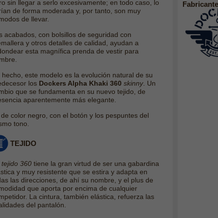
ro sin llegar a serlo excesivamente; en todo caso, lo
Fabricante
rían de forma moderada y, por tanto, son muy
modos de llevar.
s acabados, con bolsillos de seguridad con
emallera y otros detalles de calidad, ayudan a
dondear esta magnífica prenda de vestir para
mbre.
 hecho, este modelo es la evolución natural de su
edecesor los
Dockers Alpha Khaki 360
skinny
. ​Un
mbio que se fundamenta en su nuevo tejido, de
esencia aparentemente más elegante.
 de color negro, con el botón y los pespuntes del
smo tono.
TEJIDO
u
tejido 360
tiene la gran virtud de ser una gabardina
ástica y muy resistente que se estira y adapta en
das las direcciones, de ahí su nombre, y el plus de
modidad que aporta por encima de cualquier
mpetidor. La cintura, también elástica, refuerza las
alidades del pantalón.