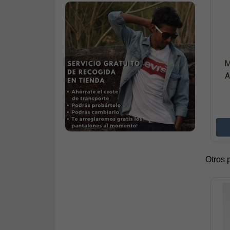
M
A
Otros 