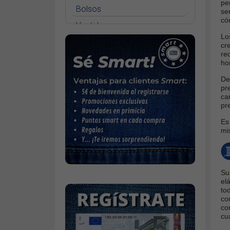
pe
Bolsos
se
có
Vestidos
Lo
Faldas
cr
re
Jerséys
ho
Chaquetas
De
pr
Complementos
ca
pr
Cinturones
Es
Bufandas y pañuelos
mi
Calcetines
Calzado
Gabardina invierno hombre
S
el
Gabardina verano hombre
to
co
Pana mujer
co
cu
Ropa interior