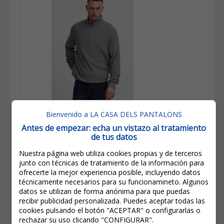
Bienvenido a LA CASA DELS PANTALONS
39,95€
Antes de empezar: echa un vistazo al tratamiento
19,95€
de tus datos
IVA incluido
Ahorro:
20,00€
(
50%
)
Nuestra página web utiliza cookies propias y de terceros
junto con técnicas de tratamiento de la información para
Blend Jersey De Hombre De Cuello
ofrecerte la mejor experiencia posible, incluyendo datos
Con Cremallera 20714337/200274
técnicamente necesarios para su funcionamineto. Algunos
Gris
datos se utilizan de forma anónima para que puedas
recibir publicidad personalizada. Puedes aceptar todas las
cookies pulsando el botón "ACEPTAR" o configurarlas o
rechazar su uso clicando "CONFIGURAR".