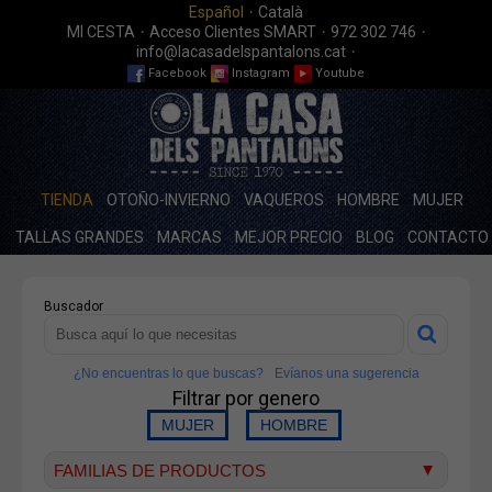
·
Español
Català
·
·
·
MI CESTA
Acceso Clientes SMART
972 302 746
·
info@lacasadelspantalons.cat
Facebook
Instagram
Youtube
TIENDA
OTOÑO-INVIERNO
VAQUEROS
HOMBRE
MUJER
TALLAS GRANDES
MARCAS
MEJOR PRECIO
BLOG
CONTACTO
Buscador
¿No encuentras lo que buscas?
Evíanos una sugerencia
Filtrar por genero
FAMILIAS DE PRODUCTOS