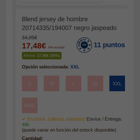
Complementos
Cinturones
Blend jersey de hombre
Bufandas y pañuelos
20714335/194007 negro jaspeado
Calcetines
34,95€
11 puntos
17,48€
Calzado
IVA incluido
Gabardina invierno hombre
Ahorro:
17,48€
(
50%
)
Gabardina verano hombre
Opción seleccionada:
XXL
Pana mujer
S
M
L
XL
XXL
Ropa interior
XXXL
✔ En stock. (últimas unidades)
Envíos / Entrega:
48h
(puede variar en función del estock disponible)