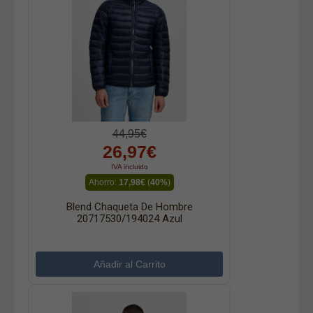
44,95€
26,97€
IVA incluido
Ahorro:
17,98€
(
40%
)
Blend Chaqueta De Hombre
20717530/194024 Azul