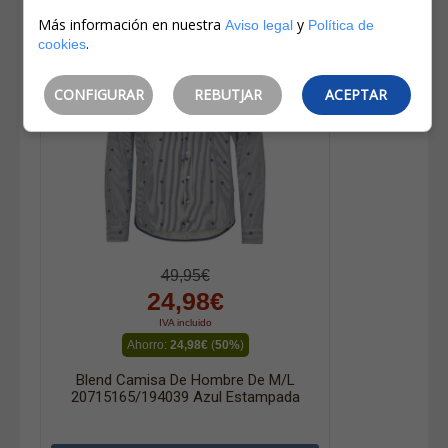
Más información en nuestra
y
Aviso legal
Política de
.
cookies
CONFIGURAR
REBUTJAR
ACEPTAR
49,95€
24,98€
IVA incluido
Ahorro:
24,98€
(
50%
)
Blend Camisa De Hombre De M/l
20715165/194039 Azul Estampada