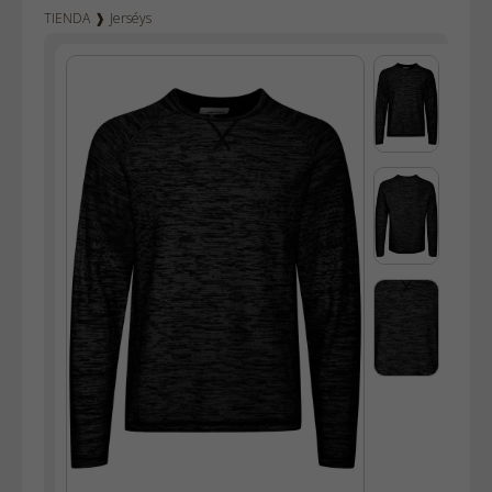
TIENDA
❱
Jerséys
Vaqueros hombre
Vaqueros mujer
Dockers
Pana hombre
Camisetas
Bermudas
Sudaderas
Camisas
Polos
Blusas
Bolsos
Vestidos
Faldas
Chaquetas