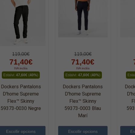
119,00€
119,00€
71,40€
71,40€
IVA inclòs
IVA inclòs
Estalvi:
47,60€
(
40%
)
Estalvi:
47,60€
(
40%
)
Esta
Dockers Pantalons
Dockers Pantalons
Dock
D'home Supreme
D'home Supreme
D'h
Flex™ Skinny
Flex™ Skinny
F
59373-0030 Negre
59373-0003 Blau
593
Marí
Escollir opcions
Escollir opcions
Es