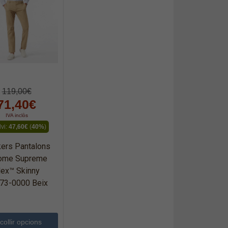
119,00€
71,40€
IVA inclòs
lvi:
47,60€
(
40%
)
ers Pantalons
ome Supreme
lex™ Skinny
73-0000 Beix
collir opcions