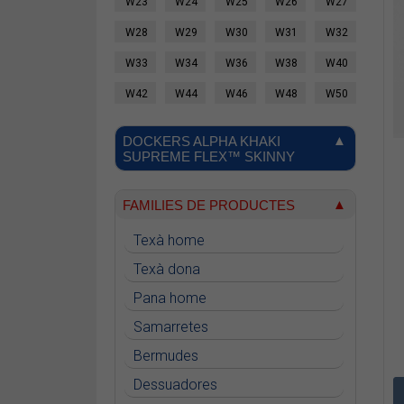
W23
W24
W25
W26
W27
W28
W29
W30
W31
W32
W33
W34
W36
W38
W40
W42
W44
W46
W48
W50
DOCKERS ALPHA KHAKI
SUPREME FLEX™ SKINNY
FAMILIES DE PRODUCTES
Texà home
Texà dona
Pana home
Samarretes
Bermudes
Dessuadores