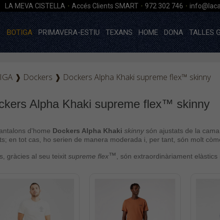
·
·
·
LA MEVA CISTELLA
Accés Clients SMART
972 302 746
info@laca
BOTIGA
PRIMAVERA-ESTIU
TEXANS
HOME
DONA
TALLES 
IGA
❱
Dockers
❱
Dockers Alpha Khaki supreme flex™ skinny
ckers Alpha Khaki supreme flex™ skinny
pantalons d'home
Dockers Alpha Khaki
skinny
són
ajustats de la cama
ts; en tot cas, ho serien de manera moderada i, per tant, són molt còm
™
, gràcies al seu teixit
supreme flex
, són extraordinàriament elàstics i