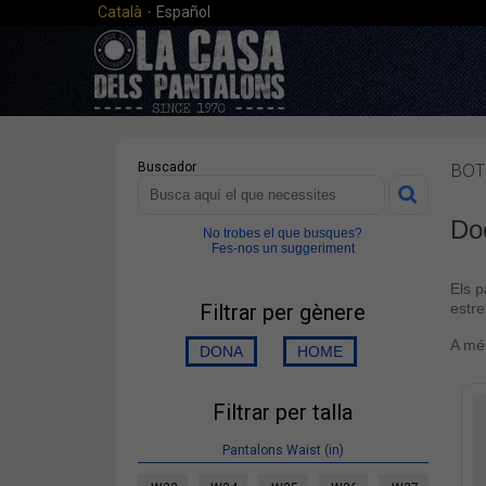
·
Català
Español
BOT
Buscador
Do
No trobes el que busques?
Fes-nos un suggeriment
Els 
Filtrar per gènere
estre
A més
Filtrar per talla
Pantalons Waist (in)