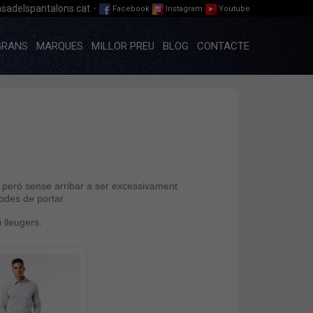
·
sadelspantalons.cat
Facebook
Instagram
Youtube
GRANS
MARQUES
MILLOR PREU
BLOG
CONTACTE
 però sense arribar a ser excessivament
odes de portar.
 lleugers.