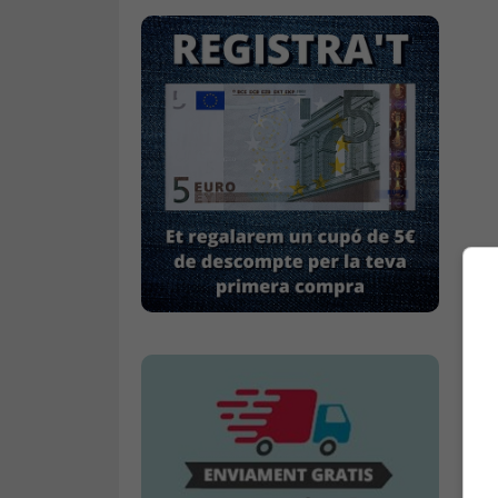
Mitjons
Pana dona
Roba interior