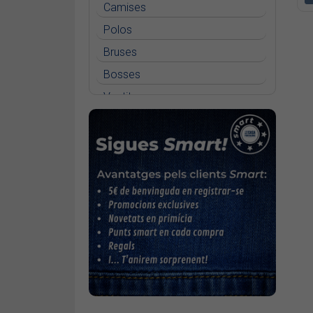
Camises
Polos
Bruses
Bosses
Vestits
Faldilles
Jerseis
Jaquetes
Accessoris
Cinturons
Bufandes i mocadors
Calçat
Gavardina estiu home
Gavardina hivern home