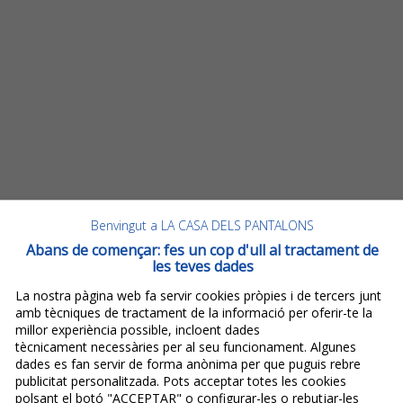
Benvingut a LA CASA DELS PANTALONS
Abans de començar: fes un cop d'ull al tractament de
les teves dades
La nostra pàgina web fa servir cookies pròpies i de tercers junt
amb tècniques de tractament de la informació per oferir-te la
millor experiència possible, incloent dades
tècnicament necessàries per al seu funcionament. Algunes
dades es fan servir de forma anònima per que puguis rebre
publicitat personalitzada. Pots acceptar totes les cookies
polsant el botó "ACCEPTAR" o configurar-les o rebutjar-les