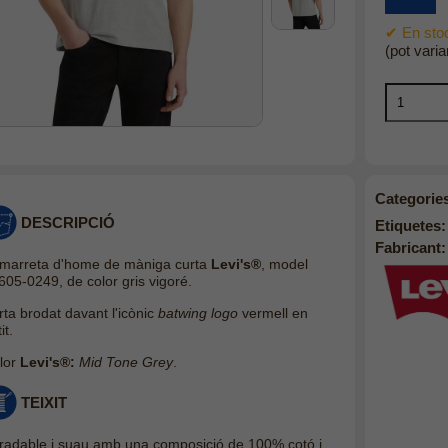
✔ En stoc
(pot varia
Categorie
DESCRIPCIÓ
Etiquetes:
Fabricant:
marreta d'home de màniga curta
Levi's®
, model
605-0249, de color gris vigoré.
rta brodat davant l'icònic
batwing logo
vermell en
it.
lor
Levi's®:
Mid Tone Grey
.
TEIXIT
radable i suau amb una composició de 100% cotó i