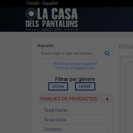
·
Català
Español
BOTI
Buscador
No trobes el que busques?
Fes-nos un suggeriment
Filtrar per gènere
FAMILIES DE PRODUCTES
Texà home
Texà dona
Dockers