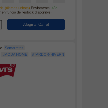
k. (últimes unitats)
Enviaments:
48h
r en funció de l'estock disponible)
s:
Samarretes
#MODA HOME
#TARDOR-HIVERN