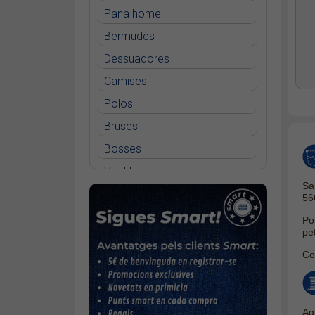
Pana home
Bermudes
Dessuadores
Camises
Polos
Bruses
Bosses
Vestits
Sa
Faldilles
56
Jerseis
Po
pet
Jaquetes
Co
Accessoris
Cinturons
Bufandes i mocadors
Ag