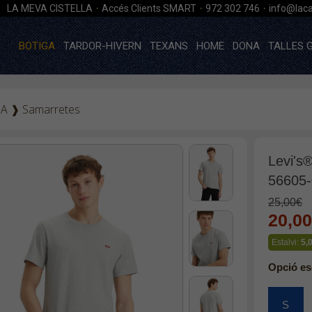
·
·
·
LA MEVA CISTELLA
Accés Clients SMART
972 302 746
info@laca
BOTIGA
TARDOR-HIVERN
TEXANS
HOME
DONA
TALLES 
GA
❱
Samarretes
Levi's
56605-
25,00€
20,0
Estalvi:
5,
Opció es
S