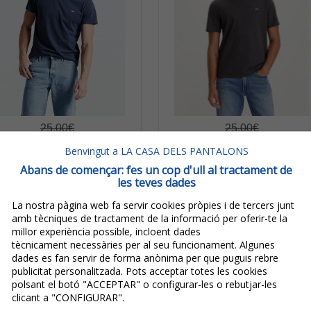
25,00€
25,00€
20,00€
20,00€
Benvingut a LA CASA DELS PANTALONS
IVA inclòs
IVA inclòs
Abans de començar: fes un cop d'ull al tractament de
Estalvi:
5,00€
(
20%
)
Estalvi:
5,00€
(
20%
)
les teves dades
evi’s® Samarreta D'home
Levi's® Samarreta D'home
La nostra pàgina web fa servir cookies pròpies i de tercers junt
amb tècniques de tractament de la informació per oferir-te la
e M/c 56605-0017 Blava
De M/c 56605-0149 Gris
millor experiència possible, incloent dades
Fosc
tècnicament necessàries per al seu funcionament. Algunes
dades es fan servir de forma anònima per que puguis rebre
publicitat personalitzada. Pots acceptar totes les cookies
polsant el botó "ACCEPTAR" o configurar-les o rebutjar-les
clicant a "CONFIGURAR".