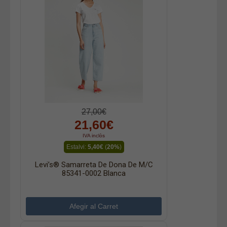
27,00€
21,60€
IVA inclòs
Estalvi:
5,40€
(
20%
)
Levi’s® Samarreta De Dona De M/c
85341-0002 Blanca