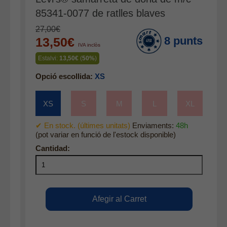
Accessoris
85341-0077 de ratlles blaves
Cinturons
27,00€
8 punts
13,50€
Bufandes i mocadors
IVA inclòs
Calçat
Estalvi:
13,50€
(
50%
)
Gavardina estiu home
Opció escollida:
XS
Gavardina hivern home
XS
S
M
L
XL
Mitjons
Pana dona
✔ En stock. (últimes unitats)
Enviaments:
48h
(pot variar en funció de l'estock disponible)
Roba interior