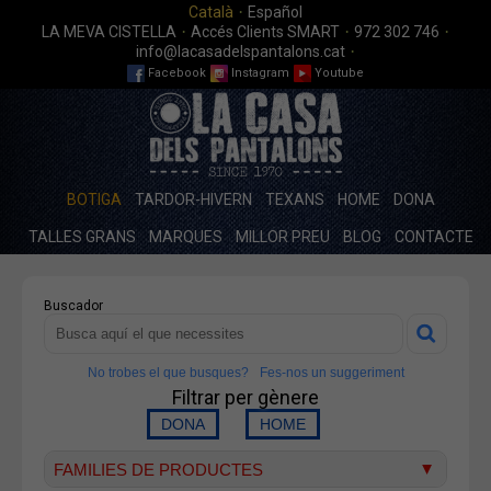
·
Català
Español
·
·
·
LA MEVA CISTELLA
Accés Clients SMART
972 302 746
·
info@lacasadelspantalons.cat
Facebook
Instagram
Youtube
BOTIGA
TARDOR-HIVERN
TEXANS
HOME
DONA
TALLES GRANS
MARQUES
MILLOR PREU
BLOG
CONTACTE
Buscador
No trobes el que busques?
Fes-nos un suggeriment
Filtrar per gènere
FAMILIES DE PRODUCTES