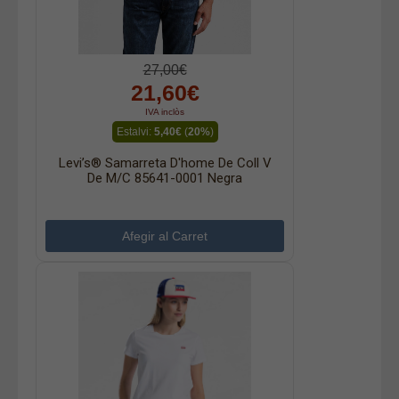
27,00€
21,60€
IVA inclòs
Estalvi:
5,40€
(
20%
)
Levi’s® Samarreta D'home De Coll V
De M/c 85641-0001 Negra