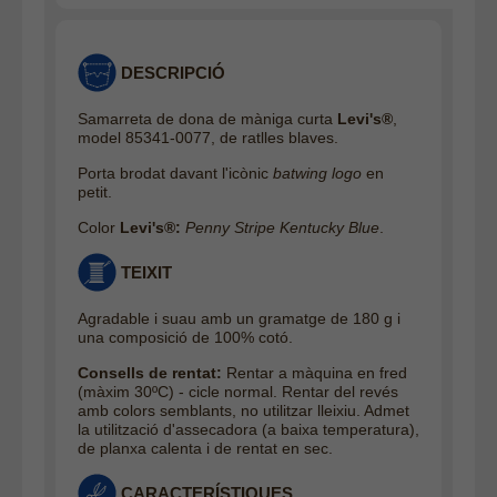
DESCRIPCIÓ
Samarreta de dona de màniga curta
Levi's®
,
model 85341-0077, de ratlles blaves.
Porta brodat davant l'icònic
batwing logo
en
petit.
Color
Levi's®:
Penny Stripe Kentucky Blue
.
TEIXIT
Agradable i suau amb un gramatge de 180 g i
una composició de 100% cotó.
Consells de rentat:
Rentar a màquina en fred
(màxim 30ºC) - cicle normal. Rentar del revés
amb colors semblants, no utilitzar lleixiu. Admet
la utilització d'assecadora (a baixa temperatura),
de planxa calenta i de rentat en sec.
CARACTERÍSTIQUES