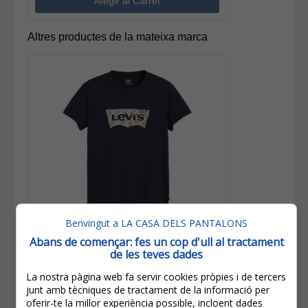
Altres productes de la mateixa marca
Benvingut a LA CASA DELS PANTALONS
Abans de començar: fes un cop d'ull al tractament
29,00€
de les teves dades
20,30€
La nostra pàgina web fa servir cookies pròpies i de tercers
IVA inclòs
junt amb tècniques de tractament de la informació per
Estalvi:
8,70€
(
30%
)
oferir-te la millor experiència possible, incloent dades