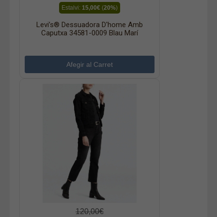
Estalvi:
15,00€
(
20%
)
Levi’s® Dessuadora D'home Amb
Caputxa 34581-0009 Blau Marí
120,00€