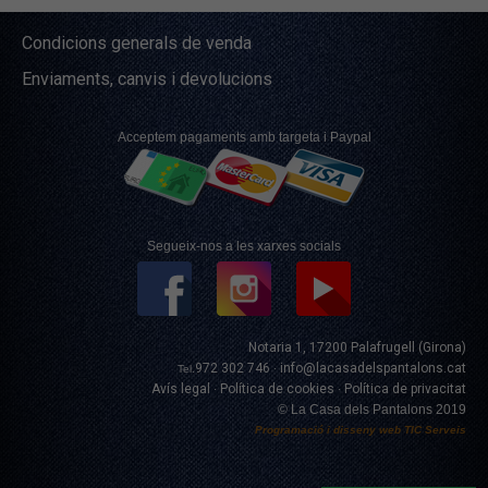
Condicions generals de venda
Enviaments, canvis i devolucions
Acceptem pagaments amb targeta i Paypal
Segueix-nos a les xarxes socials
Notaria 1, 17200 Palafrugell (Girona)
972 302 746
info@lacasadelspantalons.cat
Tel.
·
Avís legal
Política de cookies
Política de privacitat
·
·
© La Casa dels Pantalons 2019
Programació i disseny web
TIC Serveis