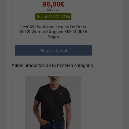
96,00€
IVA inclòs
Estalvi:
24,00€
(
20%
)
Levi’s® Pantalons Texans De Dona
501® Woman Cropped 36200-0085
Negre
Altres productes de la mateixa categoria