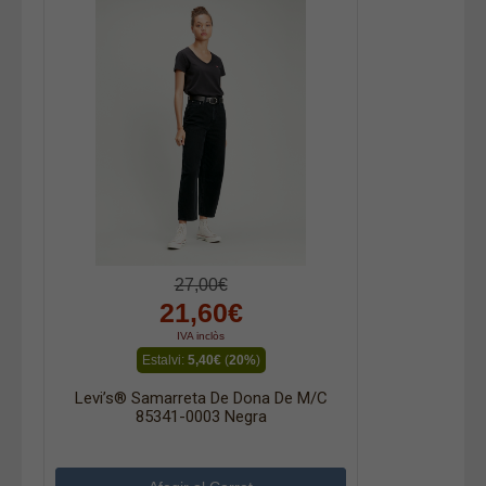
27,00€
21,60€
IVA inclòs
Estalvi:
5,40€
(
20%
)
Levi’s® Samarreta De Dona De M/c
85341-0003 Negra