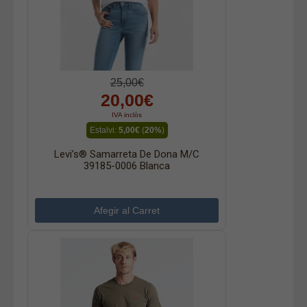
25,00€
20,00€
IVA inclòs
Estalvi:
5,00€
(
20%
)
Levi’s® Samarreta De Dona M/c
39185-0006 Blanca