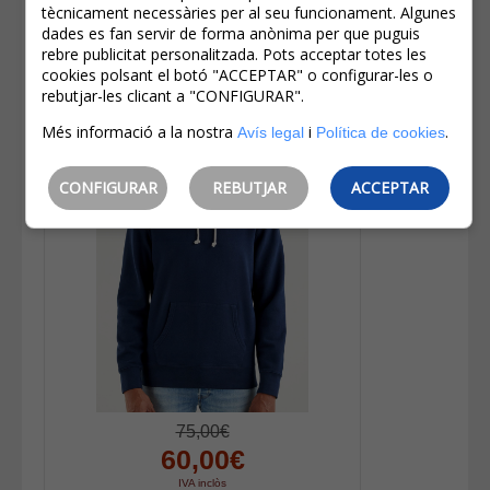
Levi's® Samarreta De Dona De M/c
tècnicament necessàries per al seu funcionament. Algunes
17369-3196 Blau Marí
dades es fan servir de forma anònima per que puguis
rebre publicitat personalitzada. Pots acceptar totes les
cookies polsant el botó "ACCEPTAR" o configurar-les o
rebutjar-les clicant a "CONFIGURAR".
Més informació a la nostra
i
.
Avís legal
Política de cookies
CONFIGURAR
REBUTJAR
ACCEPTAR
75,00€
60,00€
IVA inclòs