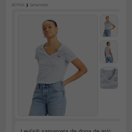
BOTIGA
❱
Samarretes
Texà home
Texà dona
Dockers
Pana home
Bermudes
Dessuadores
Camises
Polos
Bruses
Bosses
Vestits
Faldilles
Jerseis
Jaquetes
Levi's® samarreta de dona de m/c