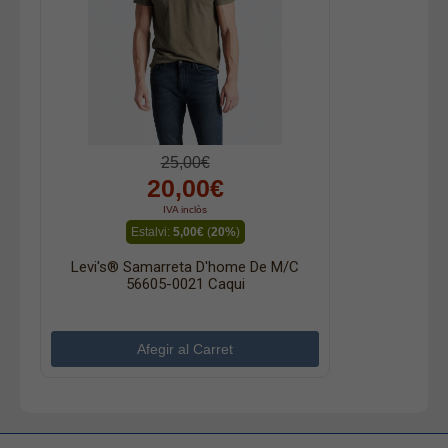
25,00€
20,00€
IVA inclòs
Estalvi:
5,00€
(
20%
)
Levi's® Samarreta D'home De M/c
56605-0021 Caqui