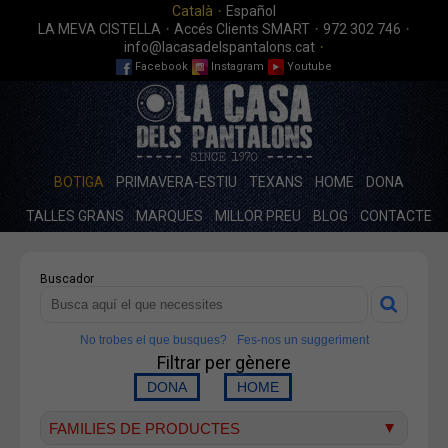
·
Català
Español
·
·
·
LA MEVA CISTELLA
Accés Clients SMART
972 302 746
·
info@lacasadelspantalons.cat
Facebook
Instagram
Youtube
BOTIGA
PRIMAVERA-ESTIU
TEXANS
HOME
DONA
TALLES GRANS
MARQUES
MILLOR PREU
BLOG
CONTACTE
Buscador
No trobes el que busques?
Fes-nos un suggeriment
Filtrar per gènere
FAMILIES DE PRODUCTES