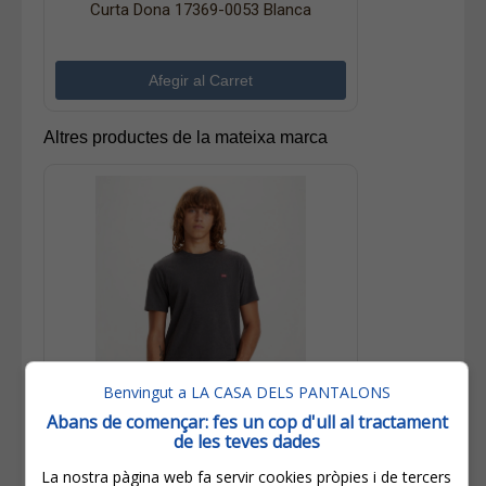
Curta Dona 17369-0053 Blanca
Altres productes de la mateixa marca
Benvingut a LA CASA DELS PANTALONS
Abans de començar: fes un cop d'ull al tractament
de les teves dades
25,00€
La nostra pàgina web fa servir cookies pròpies i de tercers