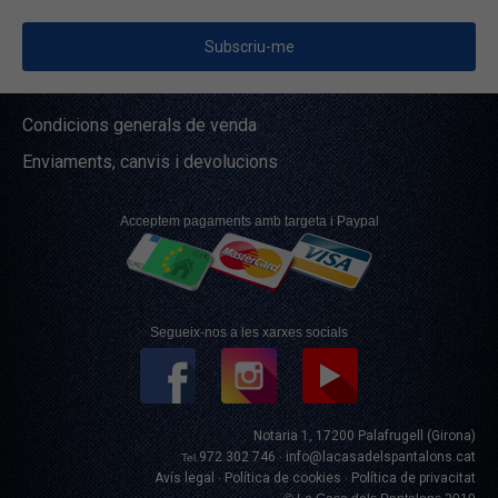
Condicions generals de venda
Enviaments, canvis i devolucions
Acceptem pagaments amb targeta i Paypal
Segueix-nos a les xarxes socials
Notaria 1, 17200 Palafrugell (Girona)
972 302 746
info@lacasadelspantalons.cat
Tel.
·
Avís legal
Política de cookies
Política de privacitat
·
·