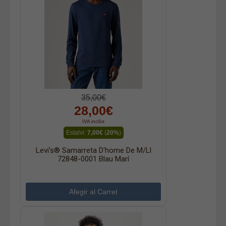
35,00€
28,00€
IVA inclòs
Estalvi:
7,00€
(
20%
)
Levi's® Samarreta D'home De M/ll
72848-0001 Blau Marí