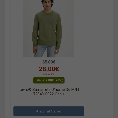
35,00€
28,00€
IVA inclòs
Estalvi:
7,00€
(
20%
)
Levi's® Samarreta D'home De M/ll
72848-0022 Caqui