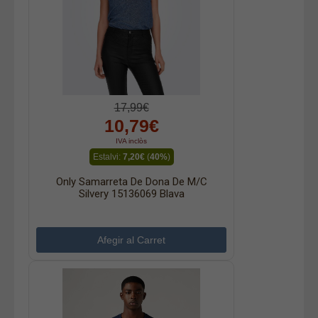
17,99€
10,79€
IVA inclòs
Estalvi:
7,20€
(
40%
)
Only Samarreta De Dona De M/c
Silvery 15136069 Blava