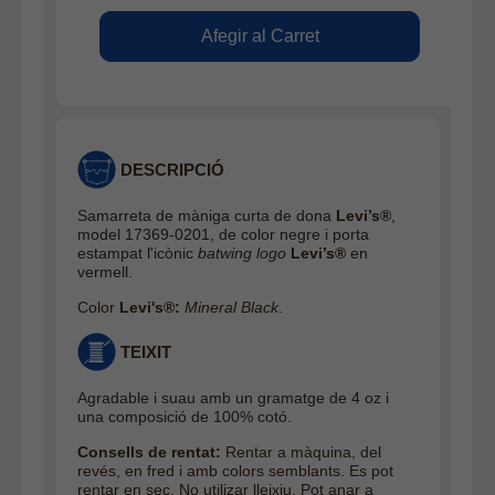
DESCRIPCIÓ
Samarreta de màniga curta de dona
Levi’s®
,
model 17369-0201, de color negre i porta
estampat l'icònic
batwing logo
Levi’s®
en
vermell.
Color
Levi's®:
Mineral Black
.
TEIXIT
Agradable i suau amb un gramatge de 4 oz i
una composició de 100% cotó.
Consells de rentat:
Rentar a màquina, del
revés, en fred i amb colors semblants. Es pot
rentar en sec. No utilizar lleixiu. Pot anar a