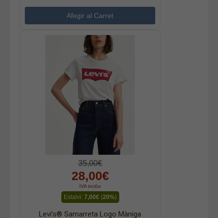
35,00€
28,00€
IVA inclòs
Estalvi:
7,00€
(
20%
)
Levi’s® Samarreta Logo Màniga