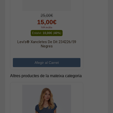
25,00€
15,00€
IVA inclòs
Estalvi:
10,00€
(
40%
)
Levi's® Xancletes De Dit 234226/59
Negres
Altres productes de la mateixa categoria