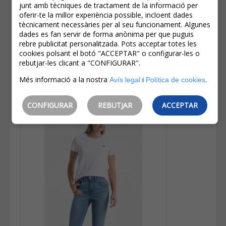
20,00€
junt amb tècniques de tractament de la informació per
IVA inclòs
oferir-te la millor experiència possible, incloent dades
tècnicament necessàries per al seu funcionament. Algunes
Estalvi:
5,00€
(
20%
)
dades es fan servir de forma anònima per que puguis
Levi's® Samarreta D'home De M/c
rebre publicitat personalitzada. Pots acceptar totes les
56605-0149 Gris Fosc
cookies polsant el botó "ACCEPTAR" o configurar-les o
rebutjar-les clicant a "CONFIGURAR".
Més informació a la nostra
i
.
Avís legal
Política de cookies
CONFIGURAR
REBUTJAR
ACCEPTAR