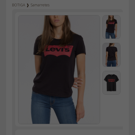
BOTIGA
❱
Samarretes
Texà home
Texà dona
Dockers
Pana home
Bermudes
Dessuadores
Camises
Polos
Bruses
Bosses
Vestits
Faldilles
Jerseis
Jaquetes