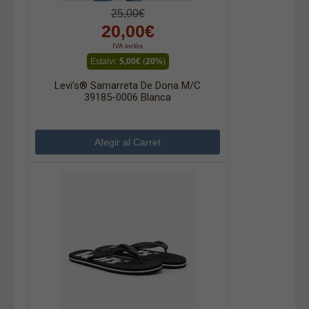
25,00€
20,00€
IVA inclòs
Estalvi:
5,00€
(
20%
)
Levi’s® Samarreta De Dona M/c
39185-0006 Blanca