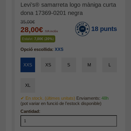
Levi’s® samarreta logo màniga curta
Accessoris
dona 17369-0201 negra
Cinturons
35,00€
Bufandes i mocadors
18 punts
28,00€
IVA inclòs
Calçat
Estalvi:
7,00€
(
20%
)
Gavardina estiu home
Opció escollida:
XXS
Gavardina hivern home
Mitjons
XXS
XS
S
M
L
Pana dona
Roba interior
XL
✔ En stock. (últimes unitats)
Enviaments:
48h
(pot variar en funció de l'estock disponible)