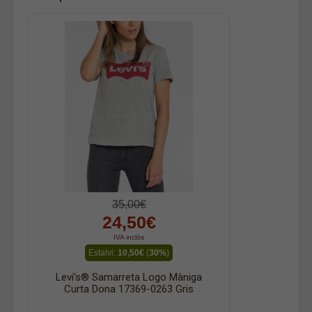
35,00€
24,50€
IVA inclòs
Estalvi:
10,50€
(
30%
)
Levi’s® Samarreta Logo Màniga
Curta Dona 17369-0263 Gris