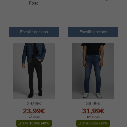
Jaquetes
Fosc
Accessoris
Cinturons
Bufandes i mocadors
Escollir opcions
Escollir opcions
Calçat
Gavardina estiu home
Gavardina hivern home
Mitjons
Pana dona
Roba interior
39,99€
39,99€
23,99€
31,99€
IVA inclòs
IVA inclòs
Estalvi:
16,00€
(
40%
)
Estalvi:
8,00€
(
20%
)