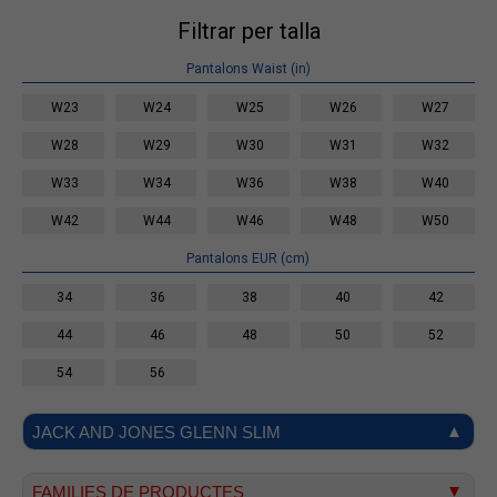
Filtrar per talla
Pantalons Waist (in)
W23
W24
W25
W26
W27
W28
W29
W30
W31
W32
W33
W34
W36
W38
W40
W42
W44
W46
W48
W50
Pantalons EUR (cm)
34
36
38
40
42
44
46
48
50
52
54
56
JACK AND JONES GLENN SLIM
FAMILIES DE PRODUCTES