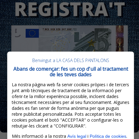
Benvingut a LA CASA DELS PANTALONS
Abans de començar: fes un cop d'ull al tractament
de les teves dades
La nostra pàgina web fa servir cookies pròpies i de tercers
junt amb tècniques de tractament de la informació per
oferir-te la millor experiència possible, incloent dades
tècnicament necessàries per al seu funcionament. Algunes
dades es fan servir de forma anònima per que puguis
rebre publicitat personalitzada. Pots acceptar totes les
cookies polsant el botó "ACCEPTAR" o configurar-les o
rebutjar-les clicant a "CONFIGURAR".
Més informació a la nostra
i
.
Avís legal
Política de cookies