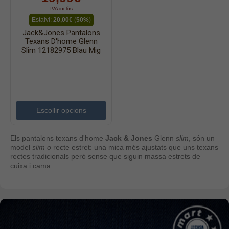
IVA inclòs
Estalvi:
20,00€
(
50%
)
Jack&Jones Pantalons
Texans D'home Glenn
Slim 12182975 Blau Mig
Escollir opcions
Els pantalons texans d'home
Jack & Jones
Glenn
slim
, s
ón un
model
slim o
recte estret: una mica més ajustats que uns texans
rectes tradicionals però sense que siguin massa estrets de
cuixa i cama.