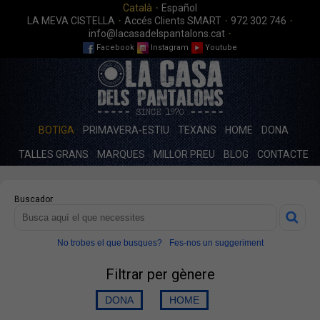
·
Català
Español
·
·
·
LA MEVA CISTELLA
Accés Clients SMART
972 302 746
·
info@lacasadelspantalons.cat
Facebook
Instagram
Youtube
BOTIGA
PRIMAVERA-ESTIU
TEXANS
HOME
DONA
TALLES GRANS
MARQUES
MILLOR PREU
BLOG
CONTACTE
Buscador
No trobes el que busques?
Fes-nos un suggeriment
Filtrar per gènere