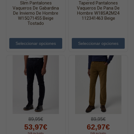
Slim Pantalones
Tapered Pantalones
Faldas
Vaqueros De Gabardina
Vaqueros De Pana De
De Invierno De Hombre
Hombre W18SA2M24
Jerséys
W15Q71455 Beige
112341463 Beige
Tostado
Chaquetas
Complementos
Seleccionar opciones
Seleccionar opciones
Cinturones
Bufandas y pañuelos
Calcetines
Calzado
Gabardina invierno hombre
Gabardina verano hombre
Pana mujer
Ropa interior
89,95€
89,95€
53,97€
62,97€
IVA incluido
IVA incluido