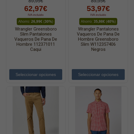
89,95€
89,95€
62,97€
53,97€
IVA incluido
IVA incluido
Ahorro:
26,99€
(
30%
)
Ahorro:
35,98€
(
40%
)
Wrangler Greensboro
Wrangler Pantalones
Slim Pantalones
Vaqueros De Pana De
Vaqueros De Pana De
Hombre Greensboro
Hombre 112371011
Slim W112357406
Caqui
Negros
Seleccionar opciones
Seleccionar opciones