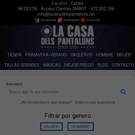
·
Español
Català
·
·
·
MI CESTA
Acceso Clientes SMART
972 302 746
·
info@lacasadelspantalons.cat
Facebook
Instagram
Youtube
TIENDA
PRIMAVERA-VERANO
VAQUEROS
HOMBRE
MUJER
TALLAS GRANDES
MARCAS
MEJOR PRECIO
BLOG
CONTACTO
Buscador
¿No encuentras lo que buscas?
Evíanos una sugerencia
Filtrar por genero