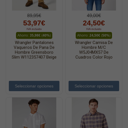
89,95€
49,00€
53,97€
24,50€
IVA incluido
IVA incluido
Ahorro:
35,98€
(
40%
)
Ahorro:
24,50€
(
50%
)
Wrangler Pantalones
Wrangler Camisa De
Vaqueros De Pana De
Hombre M/c
Hombre Greensboro
W5J04MX57 De
Slim W112357407 Beige
Cuadros Color Rojo
Seleccionar opciones
Seleccionar opciones