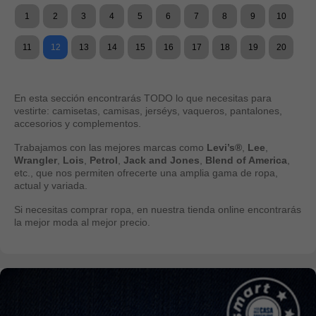
1
2
3
4
5
6
7
8
9
10
11
12
13
14
15
16
17
18
19
20
En esta sección encontrarás TODO lo que necesitas para
vestirte: camisetas, camisas, jerséys, vaqueros, pantalones,
accesorios y complementos.
Trabajamos con las mejores marcas como
Levi’s®
,
Lee
,
Wrangler
,
Lois
,
Petrol
,
Jack and Jones
,
Blend of America
,
etc., que nos permiten ofrecerte una amplia gama de ropa,
actual y variada.
Si necesitas comprar ropa, en nuestra tienda online encontrarás
la mejor moda al mejor precio.