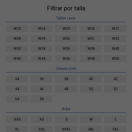
Filtrar por talla
Talles Levis
W23
W24
W25
W26
W27
W28
W29
W30
W31
W32
W33
W34
W36
W38
W40
W42
W44
W46
W48
W50
Cintura (cm)
34
36
38
40
42
44
46
48
50
52
54
56
Roba
XXS
XS
S
M
L
XL
XXL
XXXL
4XL
5XL