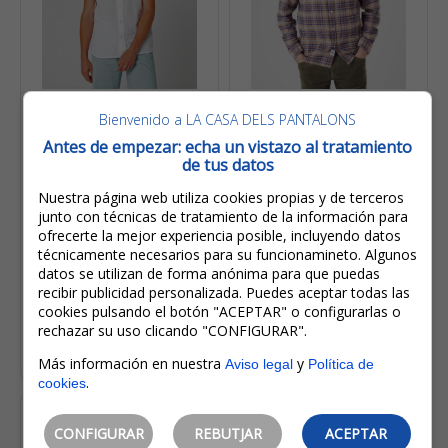
45,00€
64,95€
Bienvenido a LA CASA DELS PANTALONS
22,50€
32,48€
Antes de empezar: echa un vistazo al tratamiento
IVA incluido
IVA incluido
de tus datos
Ahorro:
22,50€
(
50%
)
Ahorro:
32,48€
(
50%
)
Nuestra página web utiliza cookies propias y de terceros
Wrangler Camisa De
Wrangler Camisa De
junto con técnicas de tratamiento de la información para
Hombre M/c De Lino
Hombre De M/l
ofrecerte la mejor experiencia posible, incluyendo datos
W5J1LO989 Blanca
W5A2CCB51 De
Cuadros Beige
técnicamente necesarios para su funcionamineto. Algunos
datos se utilizan de forma anónima para que puedas
recibir publicidad personalizada. Puedes aceptar todas las
cookies pulsando el botón "ACEPTAR" o configurarlas o
rechazar su uso clicando "CONFIGURAR".
Seleccionar opciones
Seleccionar opciones
Más información en nuestra
y
Aviso legal
Política de
.
cookies
CONFIGURAR
REBUTJAR
ACEPTAR