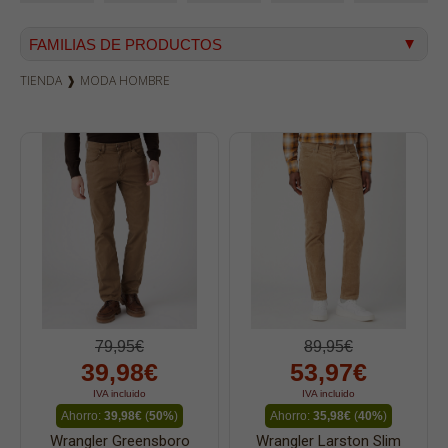
FAMILIAS DE PRODUCTOS
TIENDA
❱
MODA HOMBRE
Vaqueros hombre
Vaqueros mujer
Dockers
Pana hombre
Camisetas
Bermudas
Sudaderas
Camisas
Polos
79,95€
89,95€
39,98€
53,97€
Blusas
IVA incluido
IVA incluido
Bolsos
Ahorro:
39,98€
(
50%
)
Ahorro:
35,98€
(
40%
)
Vestidos
Wrangler Greensboro
Wrangler Larston Slim