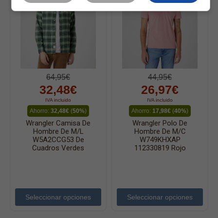
64,95€
44,95€
32,48€
26,97€
IVA incluido
IVA incluido
Ahorro:
32,48€
(
50%
)
Ahorro:
17,98€
(
40%
)
Wrangler Camisa De
Wrangler Polo De
Hombre De M/l
Hombre De M/c
W5A2CCG53 De
W749KHXAP
Cuadros Verdes
112330819 Rojo
Seleccionar opciones
Seleccionar opciones