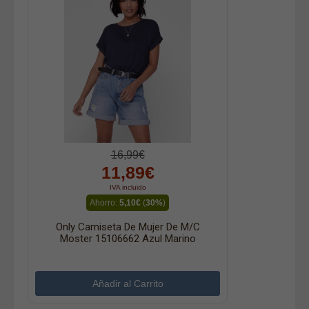
16,99€
11,89€
IVA incluido
Ahorro:
5,10€
(
30%
)
Only Camiseta De Mujer De M/c
Moster 15106662 Azul Marino