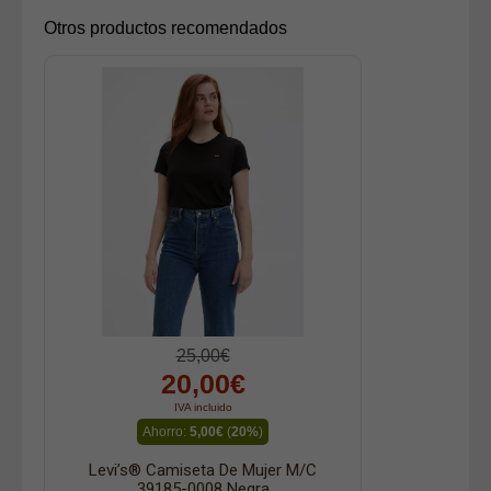
Otros productos recomendados
25,00€
20,00€
IVA incluido
Ahorro:
5,00€
(
20%
)
Levi’s® Camiseta De Mujer M/c
39185-0008 Negra