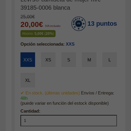
Complementos
39185-0006 blanca
Cinturones
25,00€
13 puntos
20,00€
Bufandas y pañuelos
IVA incluido
Calcetines
Ahorro:
5,00€
(
20%
)
Calzado
Opción seleccionada:
XXS
Gabardina invierno hombre
XXS
XS
S
M
L
Gabardina verano hombre
Pana mujer
XL
Ropa interior
✔ En stock. (últimas unidades)
Envíos / Entrega:
48h
(puede variar en función del estock disponible)