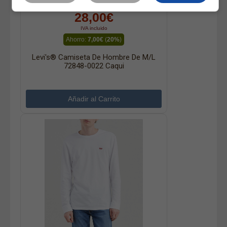
35,00€
28,00€
IVA incluido
Ahorro:
7,00€
(
20%
)
Levi's® Camiseta De Hombre De M/l
72848-0022 Caqui