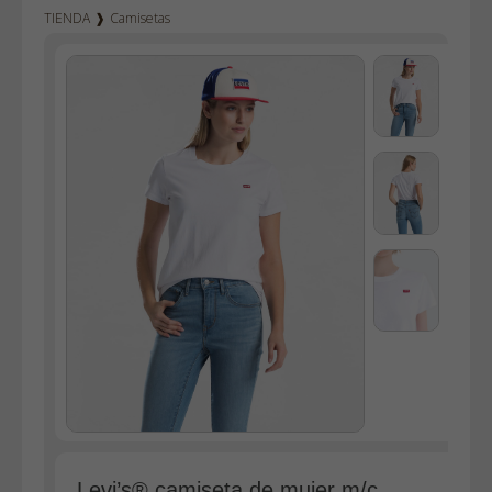
TIENDA
❱
Camisetas
Vaqueros hombre
Vaqueros mujer
Dockers
Pana hombre
Bermudas
Sudaderas
Camisas
Polos
Blusas
Bolsos
Vestidos
Faldas
Jerséys
Chaquetas
Levi’s® camiseta de mujer m/c