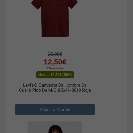
25,00€
12,50€
IVA incluido
Ahorro:
12,50€
(
50%
)
Levi’s® Camiseta De Hombre De
Cuello Pico De M/c 85641-0019 Roja