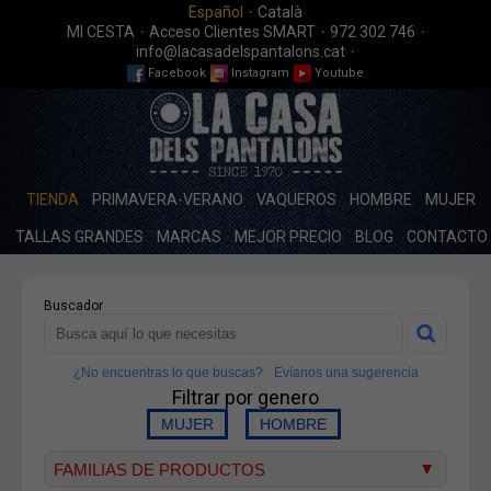
·
Español
Català
·
·
·
MI CESTA
Acceso Clientes SMART
972 302 746
·
info@lacasadelspantalons.cat
Facebook
Instagram
Youtube
TIENDA
PRIMAVERA-VERANO
VAQUEROS
HOMBRE
MUJER
TALLAS GRANDES
MARCAS
MEJOR PRECIO
BLOG
CONTACTO
Buscador
¿No encuentras lo que buscas?
Evíanos una sugerencia
Filtrar por genero
FAMILIAS DE PRODUCTOS