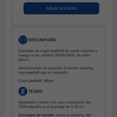
DESCRIPCIÓN
Camiseta de mujer
Levi’s®
de cuello redondo y
manga corta, modelo 39185-0006, de color
blanco.
Lleva bordado en el pecho el icónico
batwing
logo
Levi’s®
rojo en pequeño.
Color
Levi's®:
White
.
TEJIDO
Agradable y suave con una composición de
100% algodón y un gramaje de 6,35
oz
.
Consejos de lavado:
Lavar a máquina, del