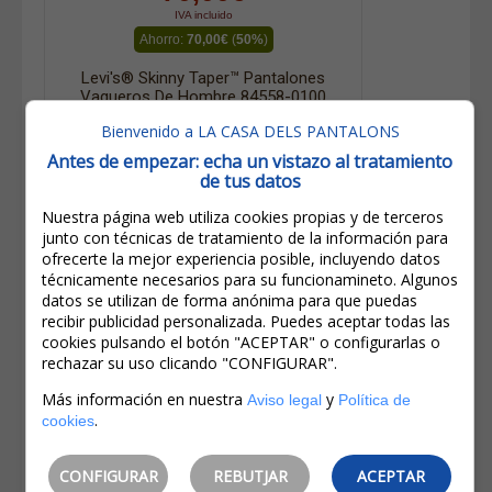
IVA incluido
Ahorro:
70,00€
(
50%
)
Levi's® Skinny Taper™ Pantalones
Vaqueros De Hombre 84558-0100
Azul Oscuro
Bienvenido a LA CASA DELS PANTALONS
Antes de empezar: echa un vistazo al tratamiento
de tus datos
Nuestra página web utiliza cookies propias y de terceros
junto con técnicas de tratamiento de la información para
ofrecerte la mejor experiencia posible, incluyendo datos
técnicamente necesarios para su funcionamineto. Algunos
datos se utilizan de forma anónima para que puedas
recibir publicidad personalizada. Puedes aceptar todas las
cookies pulsando el botón "ACEPTAR" o configurarlas o
rechazar su uso clicando "CONFIGURAR".
Más información en nuestra
y
Aviso legal
Política de
.
cookies
CONFIGURAR
REBUTJAR
ACEPTAR