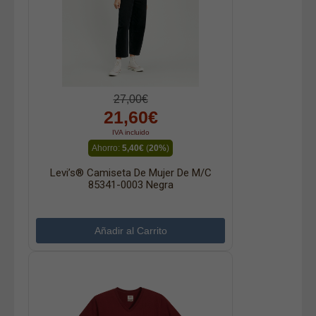
27,00€
21,60€
IVA incluido
Ahorro:
5,40€
(
20%
)
Levi’s® Camiseta De Mujer De M/c
85341-0003 Negra