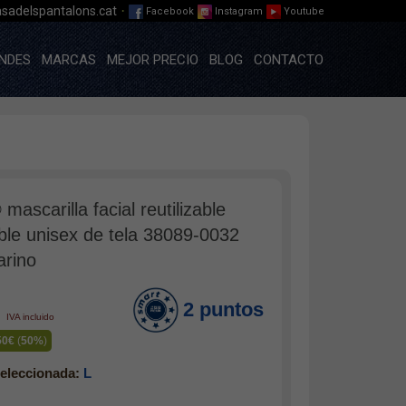
·
sadelspantalons.cat
Facebook
Instagram
Youtube
NDES
MARCAS
MEJOR PRECIO
BLOG
CONTACTO
 mascarilla facial reutilizable
ible unisex de tela 38089-0032
arino
2 puntos
€
IVA incluido
50€
(
50%
)
eleccionada:
L