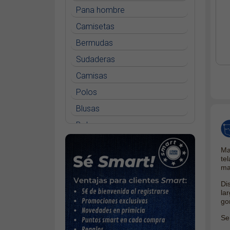
Pana hombre
Camisetas
Bermudas
Sudaderas
Camisas
Polos
Blusas
Bolsos
Vestidos
Mas
Faldas
te
ma
Jerséys
Di
Chaquetas
la
go
Cinturones
Se
Bufandas y pañuelos