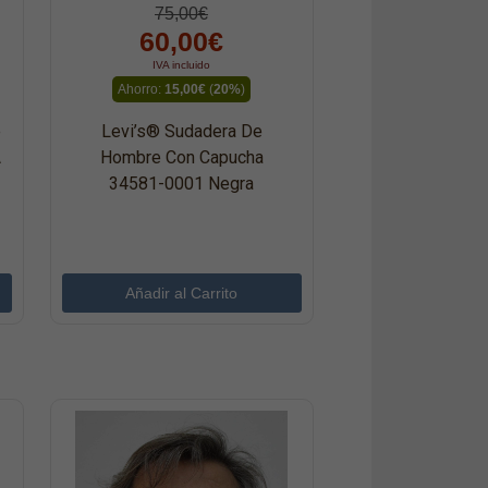
75,00€
60,00€
IVA incluido
Ahorro:
15,00€
(
20%
)
e
Levi’s® Sudadera De
A
Hombre Con Capucha
34581-0001 Negra