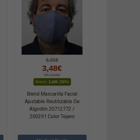
6,95€
3,48€
IVA incluido
Ahorro:
3,48€
(
50%
)
Blend Mascarilla Facial
Ajustable Reutilizable De
Algodón 20712772 /
200291 Color Tejano