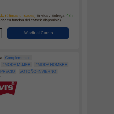
k. (últimas unidades)
Envíos / Entrega:
48h
riar en función del estock disponible)
s:
Complementos
#MODA MUJER
#MODA HOMBRE
 PRECIO
#OTOÑO-INVIERNO
: