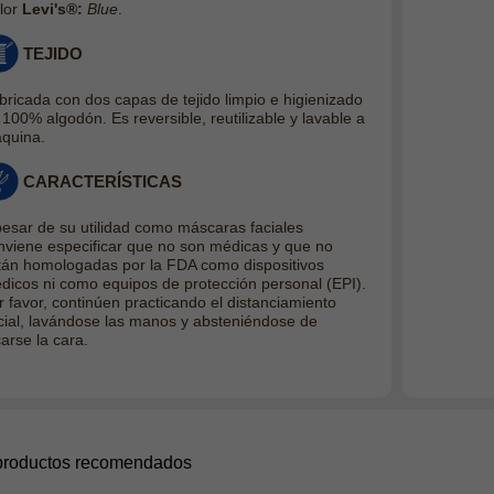
lor
Levi's®:
Blue
.
TEJIDO
bricada con dos capas de tejido limpio e higienizado
 100% algodón. Es reversible, reutilizable y lavable a
quina.
CARACTERÍSTICAS
pesar de su utilidad como máscaras faciales
nviene especificar que no son médicas y que no
tán homologadas por la FDA como dispositivos
dicos ni como equipos de protección personal (EPI).
r favor, continúen practicando el distanciamiento
cial, lavándose las manos y absteniéndose de
arse la cara.
productos recomendados