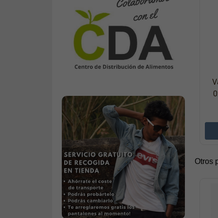
V
0
Otros 