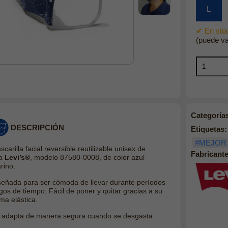
L
✔ En stoc
(puede va
Categoría
DESCRIPCIÓN
Etiquetas:
#MEJOR
carilla facial reversible reutilizable unisex de
Fabricante
la
Levi’s®
, modelo 87580-0008, de color azul
rino.
señada para ser cómoda de llevar durante períodos
rgos de tiempo. Fácil de poner y quitar gracias a su
ma elástica.
 adapta de manera segura cuando se desgasta.