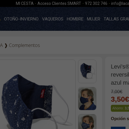
·
·
·
MI CESTA
Acceso Clientes SMART
972 302 746
info@laca
A
OTOÑO-INVIERNO
VAQUEROS
HOMBRE
MUJER
TALLAS GRA
A
❱
Complementos
Levi’s®
revers
azul m
7,00€
3,50
Ahorro:
3,
Opción s