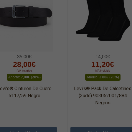
35,00€
14,00€
28,00€
11,20€
IVA incluido
IVA incluido
Ahorro:
7,00€
(
20%
)
Ahorro:
2,80€
(
20%
)
evi’s® Cinturón De Cuero
Levi’s® Pack De Calcetines
5117/59 Negro
(3uds) 903052001/884
Negros