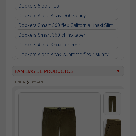
Dockers 5 bolsillos
Dockers Alpha Khaki 360 skinny
Dockers Smart 360 flex California Khaki Slim
Dockers Smart 360 chino taper
Dockers Alpha Khaki tapered
Dockers Alpha Khaki supreme flex™ skinny
Dockers Women Weekend Chino slim ankle
FAMILIAS DE PRODUCTOS
Dockers Smart 360 flex California Khaki Skinny
TIENDA
❱
Dockers
Vaqueros hombre
Dockers Go Airweave Chino Slim
Vaqueros mujer
Dockers Go Active Flex Chino Skinny
Pana hombre
Camisetas
Bermudas
Sudaderas