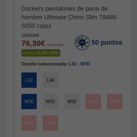
Gabardina verano hombre
Dockers pantalones de pana de
Pana mujer
hombre Ultimate Chino Slim 79488-
Ropa interior
0250 caqui
109,00€
50 puntos
76,30€
IVA incluido
Ahorro:
32,70€
(
30%
)
Opción seleccionada:
L32 - W30
L32
L34
W30
W31
W32
W33
W34
W36
W38