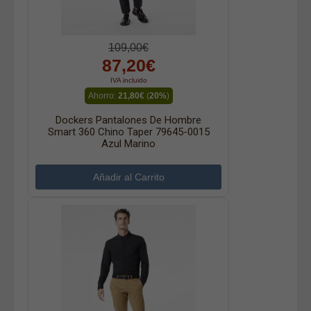
109,00€
87,20€
IVA incluido
Ahorro:
21,80€
(
20%
)
Dockers Pantalones De Hombre
Smart 360 Chino Taper 79645-0015
Azul Marino