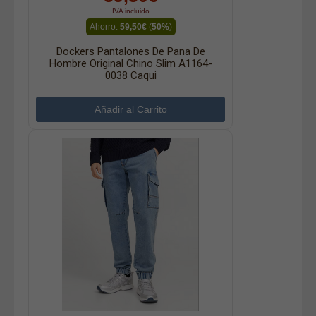
IVA incluido
Ahorro:
59,50€
(
50%
)
Dockers Pantalones De Pana De
Hombre Original Chino Slim A1164-
0038 Caqui