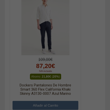
109,00€
87,20€
IVA incluido
Ahorro:
21,80€
(
20%
)
Dockers Pantalones De Hombre
Smart 360 Flex California Khaki
Skinny A3130-0007 Azul Marino