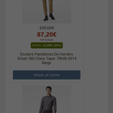
109,00€
87,20€
IVA incluido
Ahorro:
21,80€
(
20%
)
Dockers Pantalones De Hombre
Smart 360 Chino Taper 79645-0014
Beige