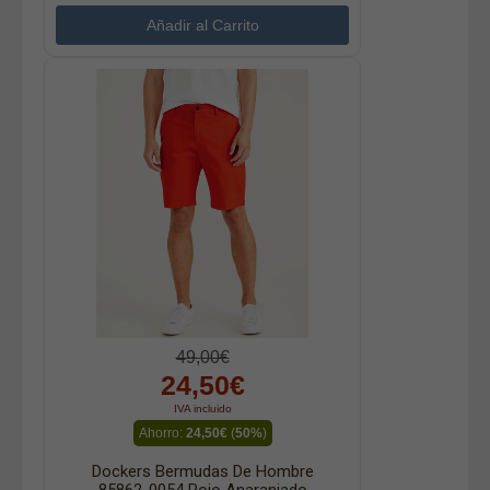
49,00€
24,50€
IVA incluido
Ahorro:
24,50€
(
50%
)
Dockers Bermudas De Hombre