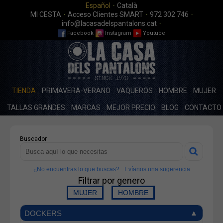
·
Español
Català
·
·
·
MI CESTA
Acceso Clientes SMART
972 302 746
·
info@lacasadelspantalons.cat
Facebook
Instagram
Youtube
TIENDA
PRIMAVERA-VERANO
VAQUEROS
HOMBRE
MUJER
TALLAS GRANDES
MARCAS
MEJOR PRECIO
BLOG
CONTACTO
Buscador
¿No encuentras lo que buscas?
Evíanos una sugerencia
Filtrar por genero
DOCKERS