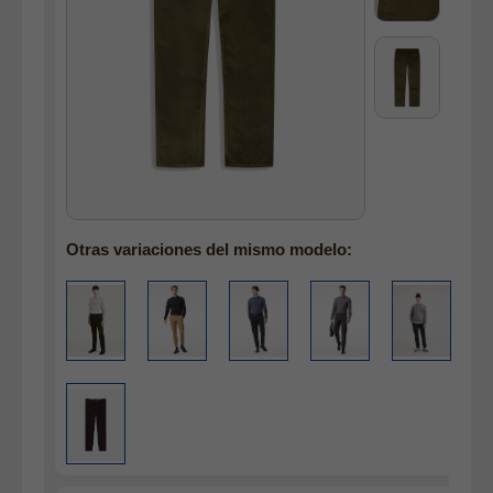
Camisas
Polos
Blusas
Bolsos
Vestidos
Faldas
Jerséys
Otras variaciones del mismo modelo:
Chaquetas
Complementos
Cinturones
Bufandas y pañuelos
Calcetines
Calzado
Gabardina invierno hombre