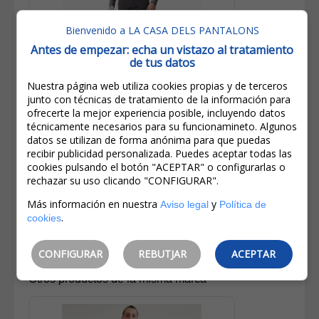
Bienvenido a LA CASA DELS PANTALONS
Antes de empezar: echa un vistazo al tratamiento
de tus datos
Nuestra página web utiliza cookies propias y de terceros
junto con técnicas de tratamiento de la información para
109,00€
ofrecerte la mejor experiencia posible, incluyendo datos
87,20€
técnicamente necesarios para su funcionamineto. Algunos
datos se utilizan de forma anónima para que puedas
IVA incluido
recibir publicidad personalizada. Puedes aceptar todas las
Ahorro:
21,80€
(
20%
)
cookies pulsando el botón "ACEPTAR" o configurarlas o
rechazar su uso clicando "CONFIGURAR".
Dockers Pantalones De Hombre
Smart 360 Chino Taper 79645-0011
Más información en nuestra
y
Aviso legal
Política de
Gris Oscuro
.
cookies
CONFIGURAR
REBUTJAR
ACEPTAR
Otros productos de la misma marca