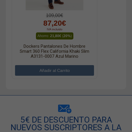
109,00€
87,20€
IVA incluido
Ahorro:
21,80€
(
20%
)
Dockers Pantalones De Hombre
Smart 360 Flex California Khaki Slim
A3131-0007 Azul Marino
5€ DE DESCUENTO PARA
NUEVOS SUSCRIPTORES A LA