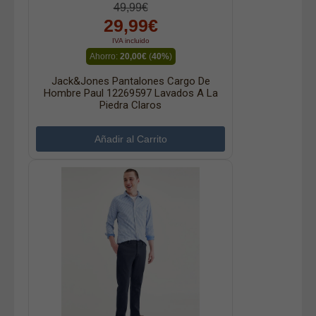
49,99€
29,99€
IVA incluido
Ahorro:
20,00€
(
40%
)
Jack&Jones Pantalones Cargo De
Hombre Paul 12269597 Lavados A La
Piedra Claros