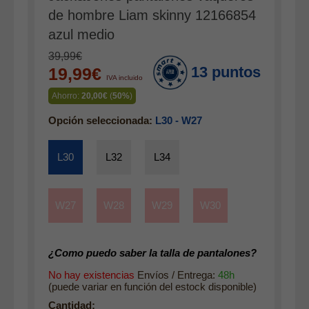
Gabardina verano hombre
de hombre Liam skinny 12166854
azul medio
Pana mujer
Ropa interior
39,99€
13 puntos
19,99€
IVA incluido
Ahorro:
20,00€
(
50%
)
Opción seleccionada:
L30 - W27
L30
L32
L34
W27
W28
W29
W30
¿Como puedo saber la talla de pantalones?
No hay existencias
Envíos / Entrega:
48h
(puede variar en función del estock disponible)