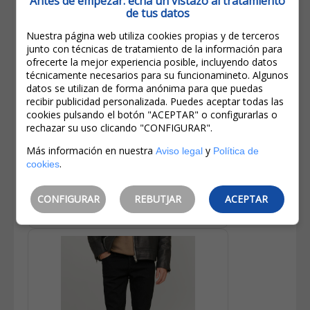
Antes de empezar: echa un vistazo al tratamiento
de tus datos
Nuestra página web utiliza cookies propias y de terceros
junto con técnicas de tratamiento de la información para
ofrecerte la mejor experiencia posible, incluyendo datos
técnicamente necesarios para su funcionamineto. Algunos
49,99€
datos se utilizan de forma anónima para que puedas
24,99€
recibir publicidad personalizada. Puedes aceptar todas las
cookies pulsando el botón "ACEPTAR" o configurarlas o
IVA incluido
rechazar su uso clicando "CONFIGURAR".
Ahorro:
25,00€
(
50%
)
Más información en nuestra
y
Aviso legal
Política de
Jack&Jones Pantalones Vaqueros
.
De Hombre Liam Skinny 12224986
cookies
Azul Medio
CONFIGURAR
REBUTJAR
ACEPTAR