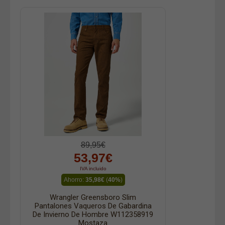
89,95€
53,97€
IVA incluido
Ahorro:
35,98€
(
40%
)
Wrangler Greensboro Slim
Pantalones Vaqueros De Gabardina
De Invierno De Hombre W112358919
Mostaza