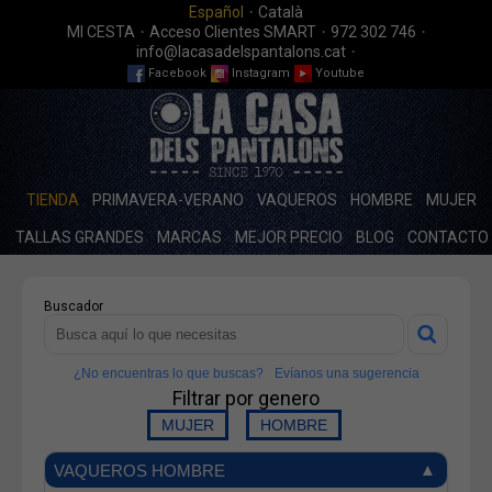
·
Español
Català
·
·
·
MI CESTA
Acceso Clientes SMART
972 302 746
·
info@lacasadelspantalons.cat
Facebook
Instagram
Youtube
TIENDA
PRIMAVERA-VERANO
VAQUEROS
HOMBRE
MUJER
TALLAS GRANDES
MARCAS
MEJOR PRECIO
BLOG
CONTACTO
Buscador
¿No encuentras lo que buscas?
Evíanos una sugerencia
Filtrar por genero
VAQUEROS HOMBRE