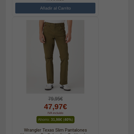
79,95€
47,97€
IVA incluido
Ahorro:
31,98€
(
40%
)
Wrangler Texas Slim Pantalones