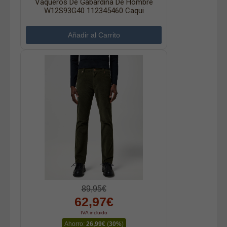
Vaqueros De Gabardina De Hombre
W12S93G40 112345460 Caqui
89,95€
62,97€
IVA incluido
Ahorro:
26,99€
(
30%
)