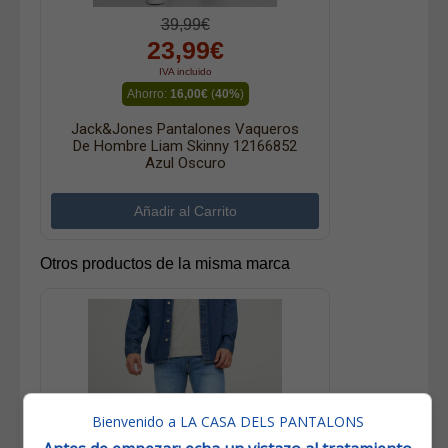
39,99€
23,99€
IVA incluido
Ahorro:
16,00€
(
40%
)
Jack&Jones Pantalones Vaqueros
De Hombre Liam Skinny 12166852
Azul Oscuro
Otros productos de la misma marca
Bienvenido a LA CASA DELS PANTALONS