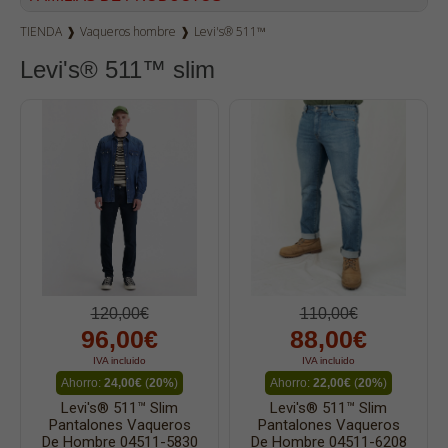
TIENDA
❱
Vaqueros hombre
❱
Levi's® 511™
Vaqueros mujer
Levi's® 511™ slim
Dockers
Pana hombre
Camisetas
Bermudas
Sudaderas
Camisas
Polos
Blusas
120,00€
110,00€
Bolsos
96,00€
88,00€
Vestidos
IVA incluido
IVA incluido
Ahorro:
24,00€
(
20%
)
Ahorro:
22,00€
(
20%
)
Faldas
Levi's® 511™ Slim
Levi's® 511™ Slim
Jerséys
Pantalones Vaqueros
Pantalones Vaqueros
De Hombre 04511-5830
De Hombre 04511-6208