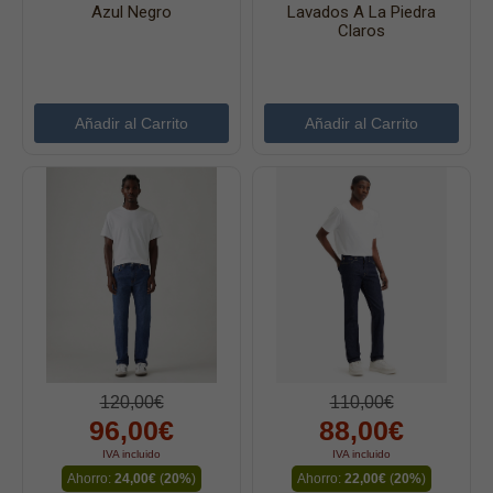
Chaquetas
Azul Negro
Lavados A La Piedra
Claros
Complementos
Cinturones
Bufandas y pañuelos
Calcetines
Calzado
Gabardina invierno hombre
Gabardina verano hombre
Pana mujer
Ropa interior
120,00€
110,00€
96,00€
88,00€
IVA incluido
IVA incluido
Ahorro:
24,00€
(
20%
)
Ahorro:
22,00€
(
20%
)