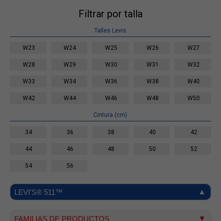
Filtrar por talla
Talles Levis
W23
W24
W25
W26
W27
W28
W29
W30
W31
W32
W33
W34
W36
W38
W40
W42
W44
W46
W48
W50
Cintura (cm)
34
36
38
40
42
44
46
48
50
52
54
56
LEVI'S® 511™
FAMILIAS DE PRODUCTOS