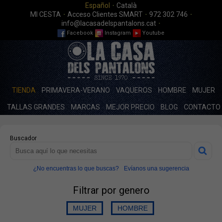
·
Español
Català
·
·
·
MI CESTA
Acceso Clientes SMART
972 302 746
·
info@lacasadelspantalons.cat
Facebook
Instagram
Youtube
TIENDA
PRIMAVERA-VERANO
VAQUEROS
HOMBRE
MUJER
TALLAS GRANDES
MARCAS
MEJOR PRECIO
BLOG
CONTACTO
Buscador
¿No encuentras lo que buscas?
Evíanos una sugerencia
Filtrar por genero