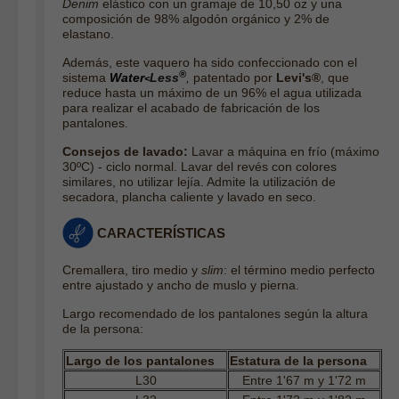
Denim
elástico con un gramaje de 10,50 oz y una
composición de 98% algodón orgánico y 2% de
elastano.
Además, este vaquero ha sido confeccionado con el
®
sistema
Water
Less
,
patentado por
Levi's®
, que
<
reduce hasta un máximo de un 96% el agua utilizada
para realizar el acabado de fabricación de los
pantalones.
Consejos de lavado:
Lavar a máquina en frío (máximo
30ºC) - ciclo normal. Lavar del revés con colores
similares, no utilizar lejía. Admite la utilización de
secadora, plancha caliente y lavado en seco.
CARACTERÍSTICAS
Cremallera, tiro medio y
slim
: el término medio perfecto
entre ajustado y ancho de muslo y pierna.
Largo recomendado de los pantalones según la altura
de la persona:
Largo de los pantalones
Estatura de la persona
L30
Entre 1'67 m y 1'72 m