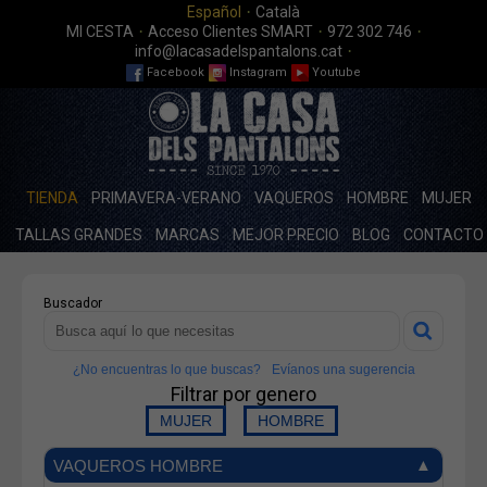
·
Español
Català
·
·
·
MI CESTA
Acceso Clientes SMART
972 302 746
·
info@lacasadelspantalons.cat
Facebook
Instagram
Youtube
TIENDA
PRIMAVERA-VERANO
VAQUEROS
HOMBRE
MUJER
TALLAS GRANDES
MARCAS
MEJOR PRECIO
BLOG
CONTACTO
Buscador
¿No encuentras lo que buscas?
Evíanos una sugerencia
Filtrar por genero
VAQUEROS HOMBRE