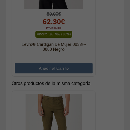
89,00€
62,30€
IVA incluido
Ahorro:
26,70€
(
30%
)
Levi's® Cárdigan De Mujer 0038F-
0000 Negro
Otros productos de la misma categoría