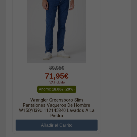
89,95€
71,95€
IVA incluido
Ahorro:
18,00€
(
20%
)
Wrangler Greensboro Slim
Pantalones Vaqueros De Hombre
W15QYI39U 112145840 Lavados A La
Piedra