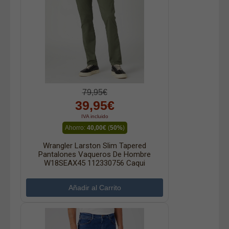
79,95€
39,95€
IVA incluido
Ahorro:
40,00€
(
50%
)
Wrangler Larston Slim Tapered
Pantalones Vaqueros De Hombre
W18SEAX45 112330756 Caqui