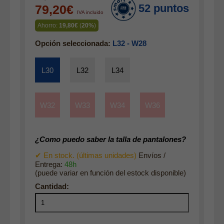
52 puntos
79,20€
Gabardina verano hombre
IVA incluido
Pana mujer
Ahorro:
19,80€
(
20%
)
Ropa interior
Opción seleccionada:
L32 - W28
L30
L32
L34
W32
W33
W34
W36
¿Como puedo saber la talla de pantalones?
✔ En stock. (últimas unidades)
Envíos /
Entrega:
48h
(puede variar en función del estock disponible)