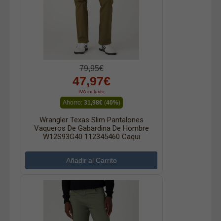
79,95€
47,97€
IVA incluido
Ahorro:
31,98€
(
40%
)
Wrangler Texas Slim Pantalones
Vaqueros De Gabardina De Hombre
W12S93G40 112345460 Caqui