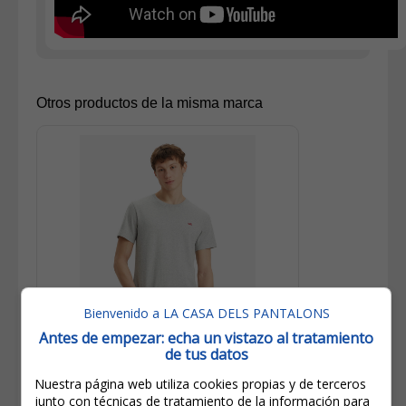
Otros productos de la misma marca
Bienvenido a LA CASA DELS PANTALONS
Antes de empezar: echa un vistazo al tratamiento
de tus datos
25,00€
Nuestra página web utiliza cookies propias y de terceros
17,50€
junto con técnicas de tratamiento de la información para