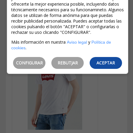
ofrecerte la mejor experiencia posible, incluyendo datos
IVA incluido
técnicamente necesarios para su funcionamineto. Algunos
Ahorro:
7,50€
(
30%
)
datos se utilizan de forma anónima para que puedas
Levi's® Camiseta De Hombre De M/c
recibir publicidad personalizada. Puedes aceptar todas las
56605-0249 Gris Vigoré
cookies pulsando el botón "ACEPTAR" o configurarlas o
rechazar su uso clicando "CONFIGURAR".
Más información en nuestra
y
Aviso legal
Política de
.
cookies
CONFIGURAR
REBUTJAR
ACEPTAR