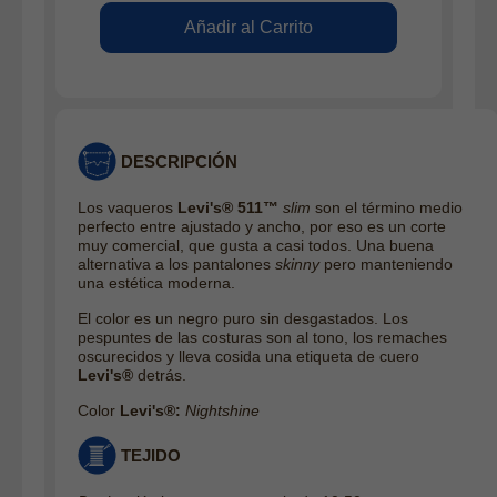
DESCRIPCIÓN
Los vaqueros
Levi's® 511™
slim
son el término medio
perfecto entre ajustado y ancho, por eso es un corte
muy comercial, que gusta a casi todos. Una buena
alternativa a los pantalones
skinny
pero manteniendo
una estética
moderna.
El color es un negro puro sin desgastados. Los
pespuntes de las costuras son al tono, los remaches
oscurecidos y lleva cosida una etiqueta de cuero
Levi's®
detrás.
Color
Levi's®:
Nightshine
TEJIDO