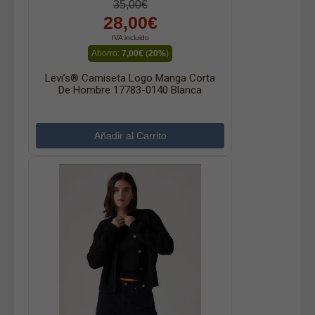
35,00€
28,00€
IVA incluido
Ahorro:
7,00€
(
20%
)
Levi’s® Camiseta Logo Manga Corta
De Hombre 17783-0140 Blanca