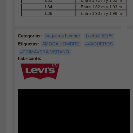
L32
Entre 1'72 m y 1'82 m
L34
Entre 1'82 m y 1'93 m
L36
Entre 1'93 m y 1'98 m
Categorías:
Vaqueros hombre
Levi's® 511™
Etiquetas:
#MODA HOMBRE
#VAQUEROS
#PRIMAVERA-VERANO
Fabricante: