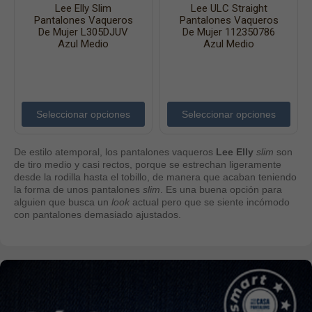
Lee Elly Slim
Lee ULC Straight
Pantalones Vaqueros
Pantalones Vaqueros
De Mujer L305DJUV
De Mujer 112350786
Azul Medio
Azul Medio
Seleccionar opciones
Seleccionar opciones
De estilo atemporal, los pantalones vaqueros
Lee Elly
slim
son
de tiro medio y casi rectos, porque se estrechan ligeramente
desde la rodilla hasta el tobillo, de manera que acaban teniendo
la forma de unos pantalones
slim
. Es una buena opción para
alguien que busca un
look
actual pero que se siente incómodo
con pantalones demasiado ajustados.