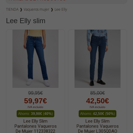
TIENDA
❱
Vaqueros mujer
❱
Lee Elly
Vaqueros hombre
Lee Elly slim
Dockers
Pana hombre
Camisetas
Bermudas
Sudaderas
Camisas
Polos
Blusas
99,95€
85,00€
Bolsos
59,97€
42,50€
Vestidos
IVA incluido
IVA incluido
Ahorro:
39,98€
(
40%
)
Ahorro:
42,50€
(
50%
)
Faldas
Lee Elly Slim
Lee Elly Slim
Jerséys
Pantalones Vaqueros
Pantalones Vaqueros
De Mujer 112338322
De Mujer L305QDAO