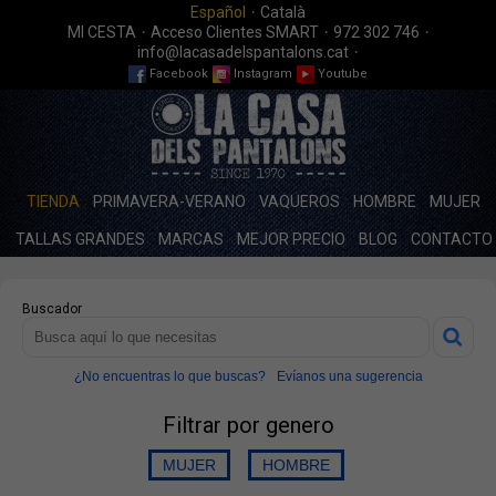
·
Español
Català
·
·
·
MI CESTA
Acceso Clientes SMART
972 302 746
·
info@lacasadelspantalons.cat
Facebook
Instagram
Youtube
TIENDA
PRIMAVERA-VERANO
VAQUEROS
HOMBRE
MUJER
TALLAS GRANDES
MARCAS
MEJOR PRECIO
BLOG
CONTACTO
Buscador
¿No encuentras lo que buscas?
Evíanos una sugerencia
Filtrar por genero