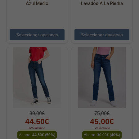
Chaquetas
Azul Medio
Lavados A La Piedra
Complementos
Cinturones
Bufandas y pañuelos
Seleccionar opciones
Seleccionar opciones
Calcetines
Calzado
Gabardina invierno hombre
Gabardina verano hombre
Pana mujer
Ropa interior
89,00€
75,00€
44,50€
45,00€
IVA incluido
IVA incluido
Ahorro:
44,50€
(
50%
)
Ahorro:
30,00€
(
40%
)