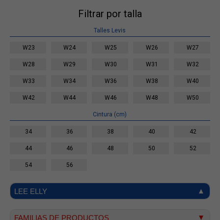
Filtrar por talla
Talles Levis
W23
W24
W25
W26
W27
W28
W29
W30
W31
W32
W33
W34
W36
W38
W40
W42
W44
W46
W48
W50
Cintura (cm)
34
36
38
40
42
44
46
48
50
52
54
56
LEE ELLY
FAMILIAS DE PRODUCTOS