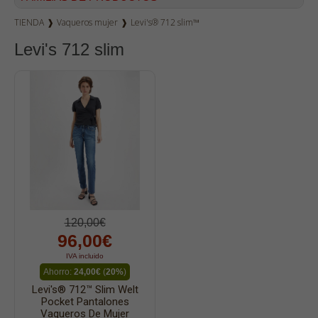
TIENDA
❱
Vaqueros mujer
❱
Levi's® 712 slim™
Vaqueros hombre
Levi's 712 slim
Dockers
Pana hombre
Camisetas
Bermudas
Sudaderas
Camisas
Polos
Blusas
120,00€
Bolsos
96,00€
Vestidos
IVA incluido
Ahorro:
24,00€
(
20%
)
Faldas
Levi's® 712™ Slim Welt
Jerséys
Pocket Pantalones
Vaqueros De Mujer