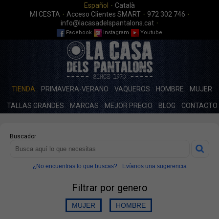
·
Español
Català
·
·
·
MI CESTA
Acceso Clientes SMART
972 302 746
·
info@lacasadelspantalons.cat
Facebook
Instagram
Youtube
TIENDA
PRIMAVERA-VERANO
VAQUEROS
HOMBRE
MUJER
TALLAS GRANDES
MARCAS
MEJOR PRECIO
BLOG
CONTACTO
Buscador
¿No encuentras lo que buscas?
Evíanos una sugerencia
Filtrar por genero