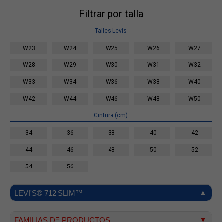
Filtrar por talla
Talles Levis
W23
W24
W25
W26
W27
W28
W29
W30
W31
W32
W33
W34
W36
W38
W40
W42
W44
W46
W48
W50
Cintura (cm)
34
36
38
40
42
44
46
48
50
52
54
56
LEVI'S® 712 SLIM™
FAMILIAS DE PRODUCTOS