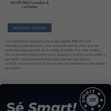
Chaquetas
A6199-0003 Lavados A
La Piedra
Complementos
Cinturones
Bufandas y pañuelos
Seleccionar opciones
Calcetines
Calzado
Los pantalones vaqueros de mujer
Levi's 712
slim
son
cómodos y atemporales, casi rectos de pierna, pero que se
Gabardina invierno hombre
estrechan ligeramente de la rodilla al tobillo. Por este motivo
son el término medio entre unos vaqueros rectos y unos
pitillo
y,
Gabardina verano hombre
por tanto, una buena elección para alguien que busca
un
look
actual pero que le incomodan los pantalones demasiado
Pana mujer
ajustados.
Ropa interior