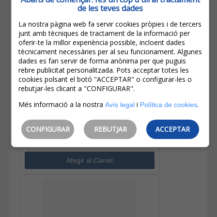
de les teves dades
La nostra pàgina web fa servir cookies pròpies i de tercers
junt amb tècniques de tractament de la informació per
oferir-te la millor experiència possible, incloent dades
tècnicament necessàries per al seu funcionament. Algunes
dades es fan servir de forma anònima per que puguis
rebre publicitat personalitzada. Pots acceptar totes les
130,00€
cookies polsant el botó "ACCEPTAR" o configurar-les o
104,00€
rebutjar-les clicant a "CONFIGURAR".
IVA inclòs
Més informació a la nostra
i
.
Estalvi:
26,00€
(
20%
)
Avís legal
Política de cookies
Levi's® Caçadora Texana Dona
CONFIGURAR
REBUTJAR
ACCEPTAR
29945-0063 Rentada A La Pedra