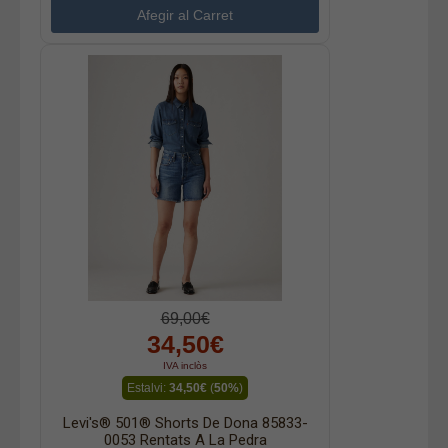
69,00€
34,50€
IVA inclòs
Estalvi:
34,50€
(
50%
)
Levi's® 501® Shorts De Dona 85833-
0053 Rentats A La Pedra