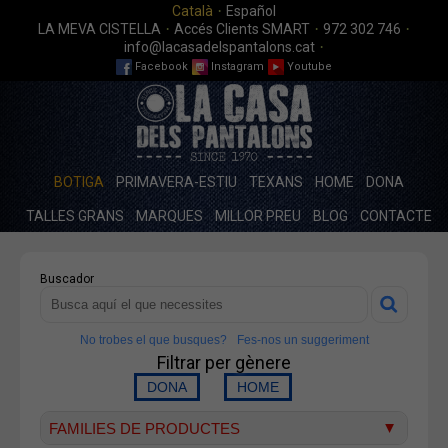
·
Català
Español
·
·
·
LA MEVA CISTELLA
Accés Clients SMART
972 302 746
·
info@lacasadelspantalons.cat
Facebook
Instagram
Youtube
BOTIGA
PRIMAVERA-ESTIU
TEXANS
HOME
DONA
TALLES GRANS
MARQUES
MILLOR PREU
BLOG
CONTACTE
Buscador
No trobes el que busques?
Fes-nos un suggeriment
Filtrar per gènere
FAMILIES DE PRODUCTES