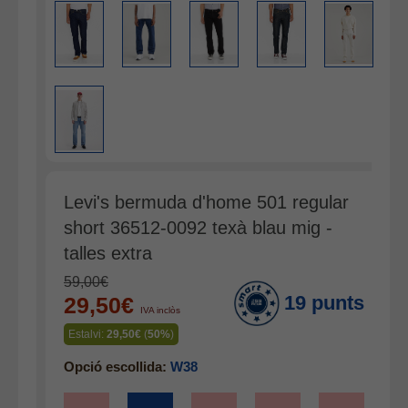
Accessoris
Cinturons
Bufandes i mocadors
Calçat
Gavardina estiu home
Gavardina hivern home
Mitjons
Levi's bermuda d'home 501 regular
Pana dona
short 36512-0092 texà blau mig -
Roba interior
talles extra
59,00€
19 punts
29,50€
IVA inclòs
Estalvi:
29,50€
(
50%
)
Opció escollida:
W38