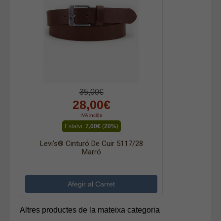
35,00€
28,00€
IVA inclòs
Estalvi:
7,00€
(
20%
)
Levi’s® Cinturó De Cuir 5117/28
Marró
Altres productes de la mateixa categoria