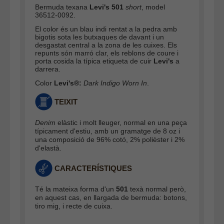
Bermuda texana
Levi's 501
short
, model
36512-0092.
El color és un blau indi rentat a la pedra amb
bigotis sota les butxaques de davant i un
desgastat central a la zona de les cuixes.
Els
repunts són marró clar, els reblons de coure i
porta cosida la típica etiqueta de cuir
Levi's
a
darrera.
Color
Levi's®:
Dark Indigo Worn In
.
TEIXIT
Denim
elàstic i molt lleuger, normal en una peça
típicament d'estiu, amb un gramatge de 8 oz i
una composició de 96% cotó, 2% polièster i 2%
d'elastà.
CARACTERÍSTIQUES
Té la mateixa forma d'un
501
texà normal però,
en aquest cas, en llargada de bermuda: botons,
tiro mig, i recte de cuixa.