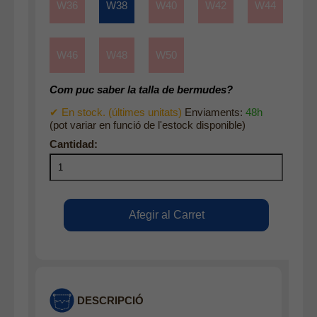
W36
W38
W40
W42
W44
W46
W48
W50
Com puc saber la talla de bermudes?
✔ En stock. (últimes unitats)
Enviaments:
48h
(pot variar en funció de l'estock disponible)
DESCRIPCIÓ