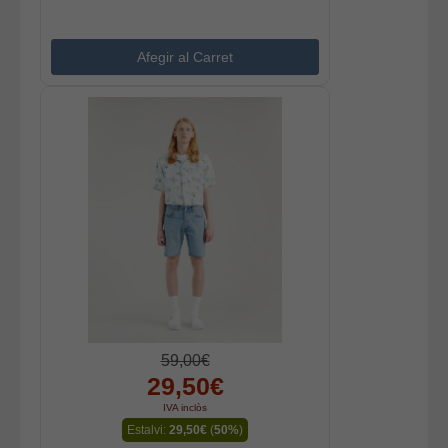
59,00€
29,50€
IVA inclòs
Estalvi:
29,50€
(
50%
)