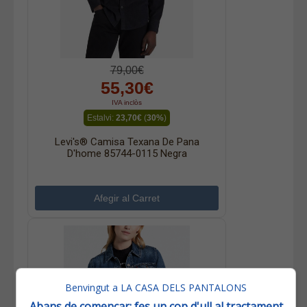
79,00€
55,30€
IVA inclòs
Estalvi:
23,70€
(
30%
)
Levi's® Camisa Texana De Pana
D'home 85744-0115 Negra
Benvingut a LA CASA DELS PANTALONS
Abans de començar: fes un cop d'ull al tractament