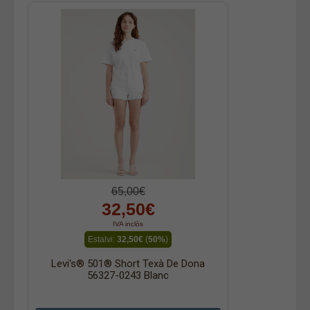
65,00€
32,50€
IVA inclòs
Estalvi:
32,50€
(
50%
)
Levi's® 501® Short Texà De Dona
56327-0243 Blanc