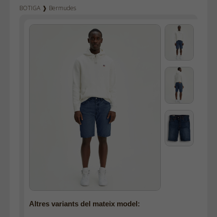
BOTIGA
❱
Bermudes
Texà home
Texà dona
Dockers
Pana home
Samarretes
Dessuadores
Camises
Polos
Bruses
Bosses
Vestits
Faldilles
Jerseis
Altres variants del mateix model:
Jaquetes