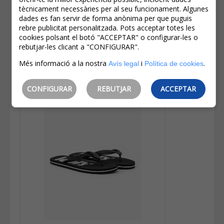
tècnicament necessàries per al seu funcionament. Algunes
IVA inclòs
dades es fan servir de forma anònima per que puguis
Estalvi:
17,00€
(
20%
)
rebre publicitat personalitzada. Pots acceptar totes les
Levi's® Camisa Texana D'home
cookies polsant el botó "ACCEPTAR" o configurar-les o
85744-0041 Rentada A La Pedra
rebutjar-les clicant a "CONFIGURAR".
Més informació a la nostra
i
.
Avís legal
Política de cookies
CONFIGURAR
REBUTJAR
ACCEPTAR