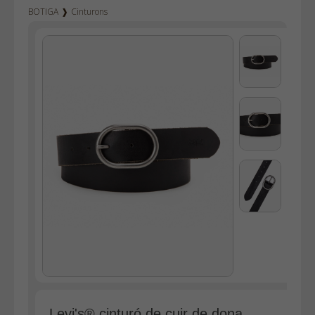
BOTIGA
❱
Cinturons
Texà home
Texà dona
Dockers
Pana home
Samarretes
Bermudes
Dessuadores
Camises
Polos
Bruses
Bosses
Vestits
Faldilles
Jerseis
Levi's® cinturó de cuir de dona