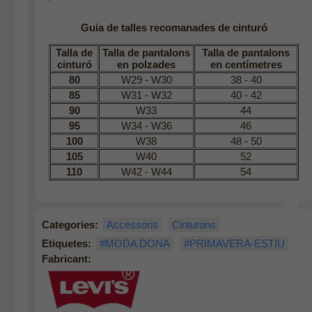
Guia de talles recomanades de cinturó
Talla de
Talla de pantalons
Talla de pantalons
cinturó
en polzades
en centímetres
80
W29 - W30
38 - 40
85
W31 - W32
40 - 42
90
W33
44
95
W34 - W36
46
100
W38
48 - 50
105
W40
52
110
W42 - W44
54
Categories:
Accessoris
Cinturons
Etiquetes:
#MODA DONA
#PRIMAVERA-ESTIU
Fabricant: