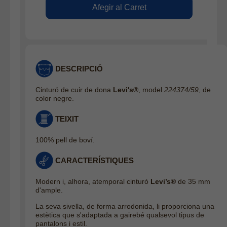
DESCRIPCIÓ
Cinturó de cuir de dona
Levi's®
, model
224374/59
, de
color negre.
TEIXIT
100% pell de boví.
CARACTERÍSTIQUES
Modern i, alhora, atemporal cinturó
Levi’s®
de 35 mm
d'ample.
La seva sivella, de forma arrodonida, li proporciona una
estètica que s'adaptada a gairebé qualsevol tipus de
pantalons i estil.