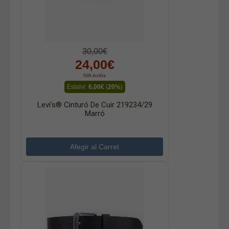
30,00€
24,00€
IVA inclòs
Estalvi:
6,00€
(
20%
)
Levi's® Cinturó De Cuir 219234/29
Marró