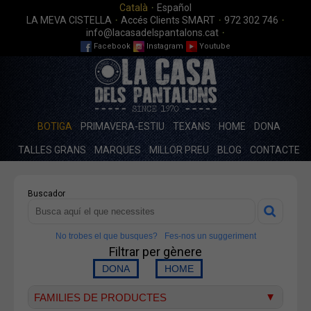
·
Català
Español
·
·
·
LA MEVA CISTELLA
Accés Clients SMART
972 302 746
·
info@lacasadelspantalons.cat
Facebook
Instagram
Youtube
BOTIGA
PRIMAVERA-ESTIU
TEXANS
HOME
DONA
TALLES GRANS
MARQUES
MILLOR PREU
BLOG
CONTACTE
Buscador
No trobes el que busques?
Fes-nos un suggeriment
Filtrar per gènere
FAMILIES DE PRODUCTES