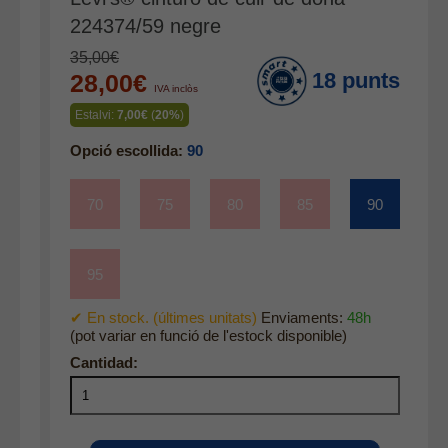
Jaquetes
224374/59 negre
Accessoris
35,00€
18 punts
28,00€
Bufandes i mocadors
IVA inclòs
Calçat
Estalvi:
7,00€
(
20%
)
Gavardina estiu home
Opció escollida:
90
Gavardina hivern home
70
75
80
85
90
Mitjons
Pana dona
95
Roba interior
✔ En stock. (últimes unitats)
Enviaments:
48h
(pot variar en funció de l'estock disponible)