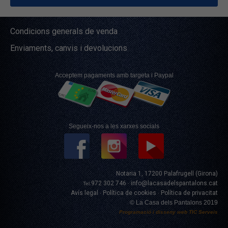
Condicions generals de venda
Enviaments, canvis i devolucions
Acceptem pagaments amb targeta i Paypal
Segueix-nos a les xarxes socials
Notaria 1, 17200 Palafrugell (Girona)
972 302 746
info@lacasadelspantalons.cat
Tel.
·
Avís legal
Política de cookies
Política de privacitat
·
·
© La Casa dels Pantalons 2019
Programació i disseny web
TIC Serveis