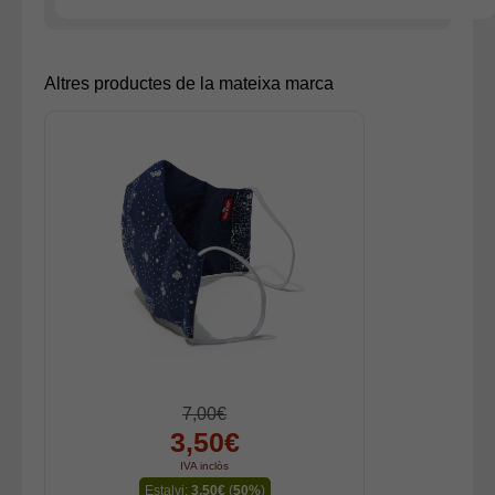
Altres productes de la mateixa marca
7,00€
3,50€
IVA inclòs
Estalvi:
3,50€
(
50%
)