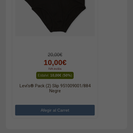
20,00€
10,00€
IVA inclòs
Estalvi:
10,00€
(
50%
)
Levi’s® Pack (2) Slip 951009001/884
Negre