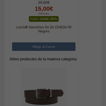
25,00€
15,00€
IVA inclòs
Estalvi:
10,00€
(
40%
)
Levi's® Xancletes De Dit 234226/59
Negres
Altres productes de la mateixa categoria