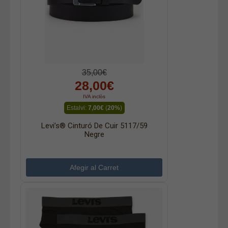
35,00€
28,00€
IVA inclòs
Estalvi:
7,00€
(
20%
)
Levi’s® Cinturó De Cuir 5117/59
Negre