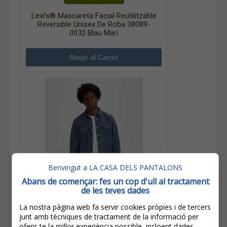
Levi’s® Mascareta Facial Reutilitzable
Reversible Unisex De Roba 38089-
0032 Blau Marí
Benvingut a LA CASA DELS PANTALONS
Abans de començar: fes un cop d'ull al tractament
de les teves dades
La nostra pàgina web fa servir cookies pròpies i de tercers
85,00€
junt amb tècniques de tractament de la informació per
68,00€
oferir-te la millor experiència possible, incloent dades