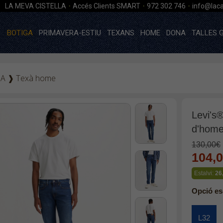
·
·
·
LA MEVA CISTELLA
Accés Clients SMART
972 302 746
info@laca
BOTIGA
PRIMAVERA-ESTIU
TEXANS
HOME
DONA
TALLES 
GA
❱
Texà home
Levi's
d'home
130,00€
104,
Estalvi:
26
Opció es
L32