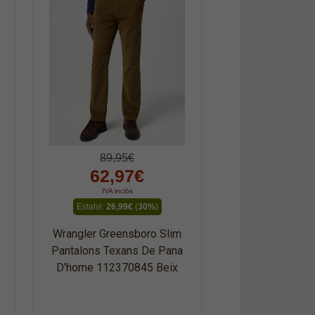
89,95€
62,97€
IVA inclòs
Estalvi:
26,99€
(
30%
)
Wrangler Greensboro Slim
Pantalons Texans De Pana
D'home 112370845 Beix