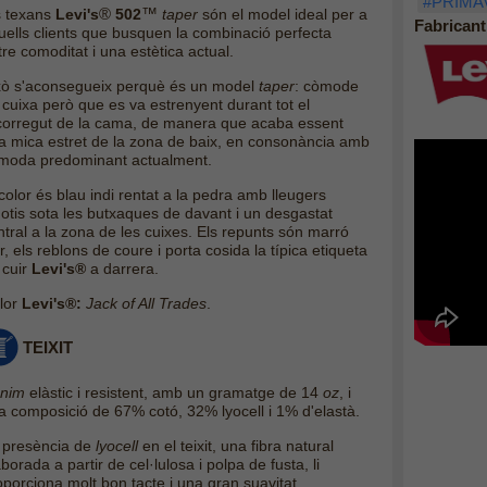
#PRIMA
®
™
s texans
Levi's
502
taper
són el model ideal per a
Fabricant
uells clients que busquen la combinació perfecta
re comoditat i una estètica actual.
xò s'aconsegueix perquè és un model
taper
: còmode
 cuixa però que es va estrenyent durant tot el
corregut de la cama, de manera que acaba essent
a mica estret de la zona de baix, en consonància amb
 moda predominant actualment.
color és blau indi rentat a la pedra amb lleugers
gotis sota les butxaques de davant i un desgastat
ntral a la zona de les cuixes.
Els repunts són marró
r, els reblons de coure i porta cosida la típica etiqueta
 cuir
Levi's®
a darrera.
lor
Levi's®:
Jack of All Trades
.
TEIXIT
nim
elàstic i resistent, amb un gramatge de 14
oz
, i
a composició de 67% cotó, 32% lyocell i 1% d'elastà
.
 presència de
lyocell
en el teixit, una fibra natural
borada a partir de cel·lulosa i polpa de fusta, li
oporciona molt bon tacte i una gran suavitat.