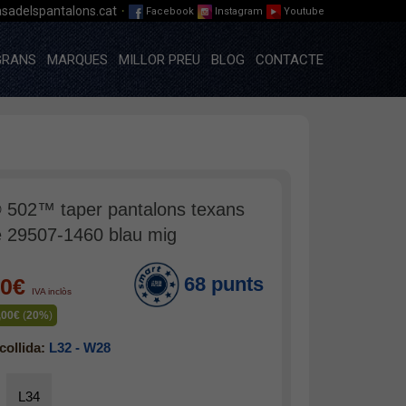
·
sadelspantalons.cat
Facebook
Instagram
Youtube
GRANS
MARQUES
MILLOR PREU
BLOG
CONTACTE
® 502™ taper pantalons texans
 29507-1460 blau mig
68 punts
00€
IVA inclòs
,00€
(
20%
)
collida:
L32 - W28
L34