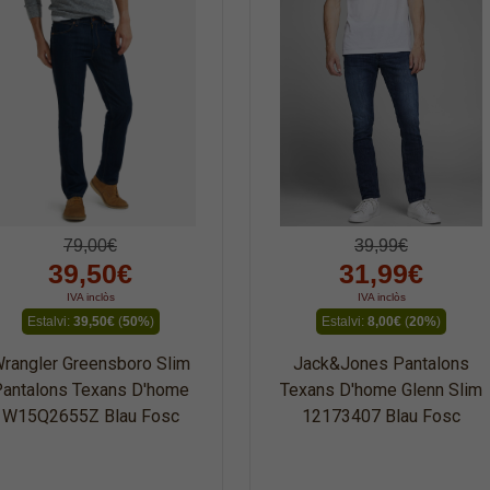
79,00€
39,99€
39,50€
31,99€
IVA inclòs
IVA inclòs
Estalvi:
39,50€
(
50%
)
Estalvi:
8,00€
(
20%
)
rangler Greensboro Slim
Jack&Jones Pantalons
antalons Texans D'home
Texans D'home Glenn Slim
W15Q2655Z Blau Fosc
12173407 Blau Fosc