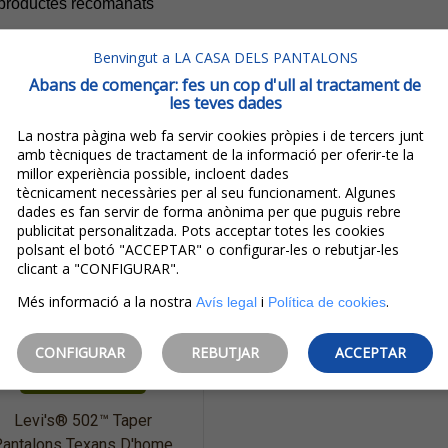
 productes recomanats
Benvingut a LA CASA DELS PANTALONS
Abans de començar: fes un cop d'ull al tractament de
les teves dades
La nostra pàgina web fa servir cookies pròpies i de tercers junt
amb tècniques de tractament de la informació per oferir-te la
millor experiència possible, incloent dades
tècnicament necessàries per al seu funcionament. Algunes
dades es fan servir de forma anònima per que puguis rebre
publicitat personalitzada. Pots acceptar totes les cookies
polsant el botó "ACCEPTAR" o configurar-les o rebutjar-les
clicant a "CONFIGURAR".
Més informació a la nostra
i
.
Avís legal
Política de cookies
99,00€
79,20€
CONFIGURAR
REBUTJAR
ACCEPTAR
IVA inclòs
Estalvi:
19,80€
(
20%
)
Levi's® 502™ Taper
antalons Texans D'home