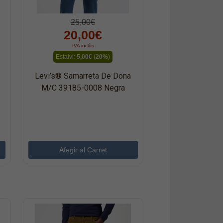
25,00€
20,00€
IVA inclòs
Estalvi:
5,00€
(
20%
)
Levi’s® Samarreta De Dona
M/c 39185-0008 Negra