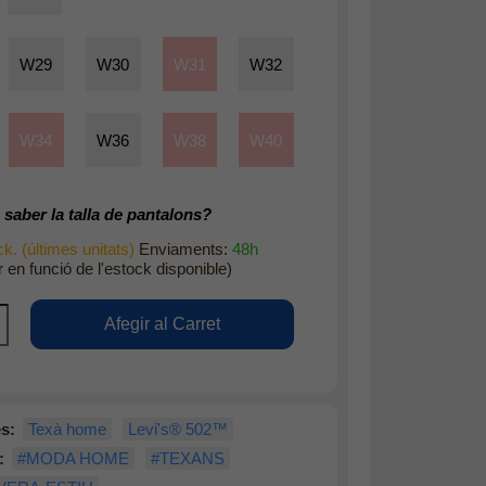
W29
W30
W31
W32
W34
W36
W38
W40
saber la talla de pantalons?
k. (últimes unitats)
Enviaments:
48h
r en funció de l'estock disponible)
s:
Texà home
Levi's® 502™
:
#MODA HOME
#TEXANS