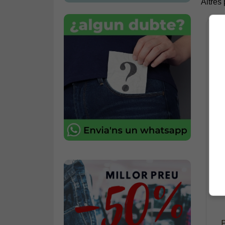
Altres
P