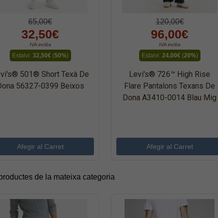
65,00€
120,00€
32,50€
96,00€
IVA inclòs
IVA inclòs
Estalvi:
32,50€
(
50%
)
Estalvi:
24,00€
(
20%
)
vi's® 501® Short Texà De
Levi's® 726™ High Rise
Dona 56327-0399 Beixos
Flare Pantalons Texans De
Dona A3410-0014 Blau Mig
 productes de la mateixa categoria