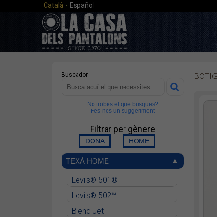
·
Català
Español
BOTI
Buscador
No trobes el que busques?
Fes-nos un suggeriment
Filtrar per gènere
TEXÀ HOME
Levi's® 501®
Levi's® 502™
Blend Jet