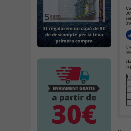
Co
30
sem
d'
Cr
mi
Ll
la
Ll