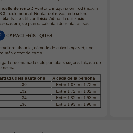
nsells de rentat:
Rentar a màquina en fred (màxim
ºC) - cicle normal. Rentar del revés amb colors
blants, no utilitzar lleixiu. Admet la utilització
assecadora, de planxa calenta i de rentat en sec.
CARACTERÍSTIQUES
emallera, tiro mig, còmode de cuixa i
tapered
, una
ca més estret de cama.
argada recomanada dels pantalons segons l'alçada de
 persona:
argada dels pantalons
Alçada de la persona
L30
Entre 1'67 m i 1'72 m
L32
Entre 1'72 m i 1'82 m
L34
Entre 1'82 m i 1'93 m
L36
Entre 1'93 m i 1'98 m