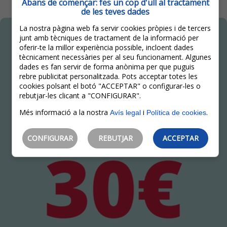
Abans de començar: fes un cop d'ull al tractament
de les teves dades
La nostra pàgina web fa servir cookies pròpies i de tercers
junt amb tècniques de tractament de la informació per
oferir-te la millor experiència possible, incloent dades
tècnicament necessàries per al seu funcionament. Algunes
dades es fan servir de forma anònima per que puguis
rebre publicitat personalitzada. Pots acceptar totes les
cookies polsant el botó "ACCEPTAR" o configurar-les o
rebutjar-les clicant a "CONFIGURAR".
Més informació a la nostra
i
.
Avís legal
Política de cookies
CONFIGURAR
REBUTJAR
ACCEPTAR