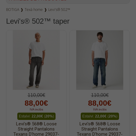
BOTIGA
❱
Texà home
❱
Levi's® 502™
Texà dona
Levi's® 502™ taper
Dockers
Pana home
Samarretes
Bermudes
Dessuadores
Camises
Polos
Bruses
110,00€
110,00€
Bosses
88,00€
88,00€
Vestits
IVA inclòs
IVA inclòs
Estalvi:
22,00€
(
20%
)
Estalvi:
22,00€
(
20%
)
Faldilles
Levi's® 568® Loose
Levi's® 568® Loose
Jerseis
Straight Pantalons
Straight Pantalons
Texans D'home 29037-
Texans D'home 29037-