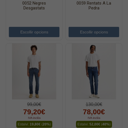
Jaquetes
0052 Negres
0059 Rentats A La
Desgastats
Pedra
Accessoris
Cinturons
Bufandes i mocadors
Escollir opcions
Escollir opcions
Calçat
Gavardina estiu home
Gavardina hivern home
Mitjons
Pana dona
Roba interior
99,00€
130,00€
79,20€
78,00€
IVA inclòs
IVA inclòs
Estalvi:
19,80€
(
20%
)
Estalvi:
52,00€
(
40%
)