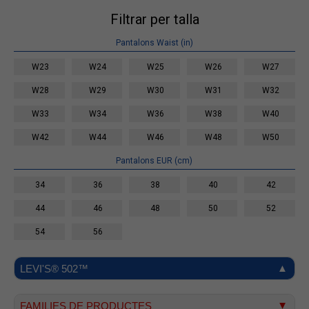
Filtrar per talla
Pantalons Waist (in)
W23
W24
W25
W26
W27
W28
W29
W30
W31
W32
W33
W34
W36
W38
W40
W42
W44
W46
W48
W50
Pantalons EUR (cm)
34
36
38
40
42
44
46
48
50
52
54
56
LEVI'S® 502™
FAMILIES DE PRODUCTES