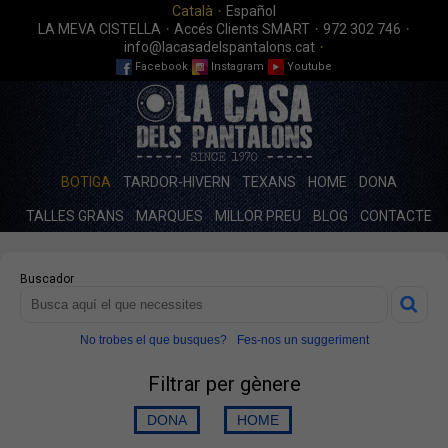
·
Català
Español
·
·
·
LA MEVA CISTELLA
Accés Clients SMART
972 302 746
·
info@lacasadelspantalons.cat
Facebook
Instagram
Youtube
BOTIGA
TARDOR-HIVERN
TEXANS
HOME
DONA
TALLES GRANS
MARQUES
MILLOR PREU
BLOG
CONTACTE
Buscador
No trobes el que busques?
Fes-nos un suggeriment
Filtrar per gènere