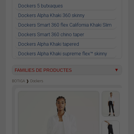
Dockers 5 butxaques
Dockers Alpha Khaki 360 skinny
Dockers Smart 360 flex California Khaki Slim
Dockers Smart 360 chino taper
Dockers Alpha Khaki tapered
Dockers Alpha Khaki supreme flex™ skinny
Dockers Women Weekend Chino slim ankle
FAMILIES DE PRODUCTES
Dockers Smart 360 flex California Khaki Skinny
BOTIGA
❱
Dockers
Texà home
Dockers Go Airweave Chino Slim
Texà dona
Dockers Go Active Flex Chino Skinny
Pana home
Samarretes
Bermudes
Dessuadores