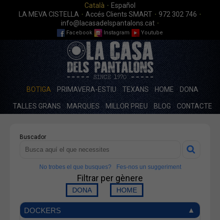
·
Català
Español
·
·
·
LA MEVA CISTELLA
Accés Clients SMART
972 302 746
·
info@lacasadelspantalons.cat
Facebook
Instagram
Youtube
BOTIGA
PRIMAVERA-ESTIU
TEXANS
HOME
DONA
TALLES GRANS
MARQUES
MILLOR PREU
BLOG
CONTACTE
Buscador
No trobes el que busques?
Fes-nos un suggeriment
Filtrar per gènere
DOCKERS