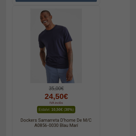
35,00€
24,50€
IVA inclòs
Estalvi:
10,50€
(
30%
)
Dockers Samarreta D'home De M/c
A0856-0030 Blau Marí