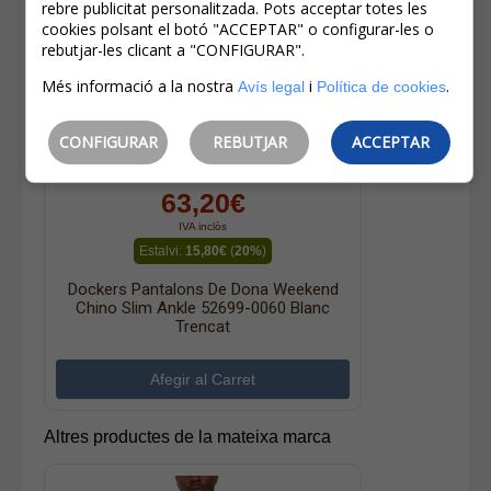
rebre publicitat personalitzada. Pots acceptar totes les
cookies polsant el botó "ACCEPTAR" o configurar-les o
rebutjar-les clicant a "CONFIGURAR".
Més informació a la nostra
i
.
Avís legal
Política de cookies
CONFIGURAR
REBUTJAR
ACCEPTAR
79,00€
63,20€
IVA inclòs
Estalvi:
15,80€
(
20%
)
Dockers Pantalons De Dona Weekend
Chino Slim Ankle 52699-0060 Blanc
Trencat
Altres productes de la mateixa marca