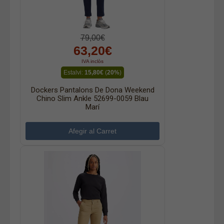
79,00€
63,20€
IVA inclòs
Estalvi:
15,80€
(
20%
)
Dockers Pantalons De Dona Weekend
Chino Slim Ankle 52699-0059 Blau
Marí