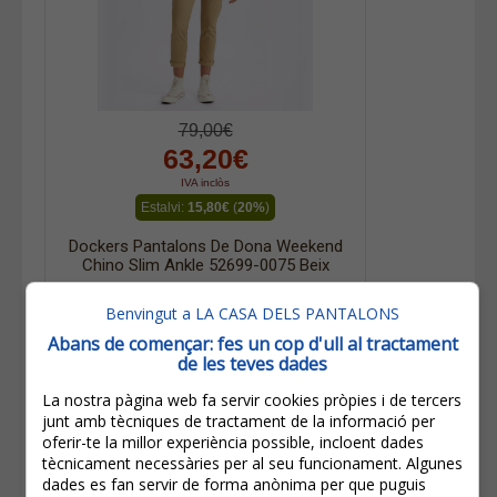
79,00€
63,20€
IVA inclòs
Estalvi:
15,80€
(
20%
)
Dockers Pantalons De Dona Weekend
Chino Slim Ankle 52699-0075 Beix
Benvingut a LA CASA DELS PANTALONS
Abans de començar: fes un cop d'ull al tractament
de les teves dades
La nostra pàgina web fa servir cookies pròpies i de tercers
junt amb tècniques de tractament de la informació per
oferir-te la millor experiència possible, incloent dades
tècnicament necessàries per al seu funcionament. Algunes
dades es fan servir de forma anònima per que puguis