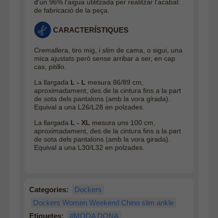
d'un
96% l'aigua utilitzada per realitzar l'acabat
de fabricació de la peça.
CARACTERÍSTIQUES
Cremallera, tiro mig, i
slim
de cama, o sigui, una
mica ajustats però sense arribar a ser, en cap
cas, pitillo.
La llargada
L - L
mesura 86/89 cm,
aproximadament, des de la cintura fins a la part
de sota dels pantalons (amb la vora girada).
Equival a una L26/L28 en polzades.
La llargada
L - XL
mesur
a uns 100 cm,
aproximadament, des de la cintura fins a la part
de sota dels pantalons (amb la vora girada).
Equival a una L30/L32 en polzades.
Categories:
Dockers
Dockers Women Weekend Chino slim ankle
Etiquetes:
#MODA DONA