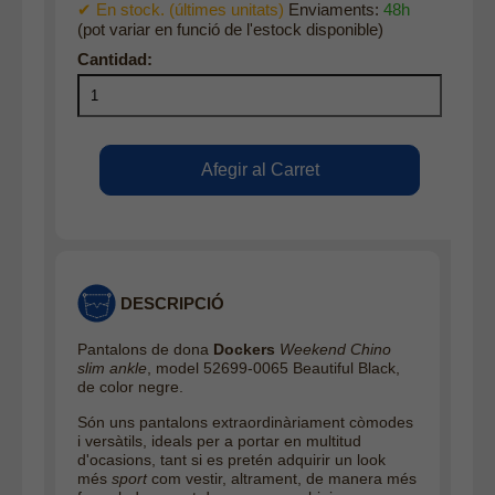
✔ En stock. (últimes unitats)
Enviaments:
48h
(pot variar en funció de l'estock disponible)
DESCRIPCIÓ
Pantalons de dona
Dockers
Weekend Chino
slim ankle
, model 52699-0065 Beautiful Black,
de color negre.
Són uns pantalons extraordinàriament còmodes
i versàtils, ideals per a portar en multitud
d'ocasions, tant si es pretén adquirir un look
més
sport
com vestir, altrament, de manera més