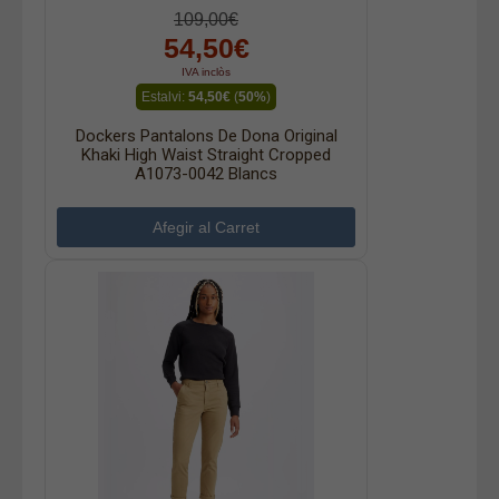
109,00€
54,50€
IVA inclòs
Estalvi:
54,50€
(
50%
)
Dockers Pantalons De Dona Original
Khaki High Waist Straight Cropped
A1073-0042 Blancs