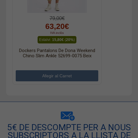
79,00€
63,20€
IVA inclòs
Estalvi:
15,80€
(
20%
)
Dockers Pantalons De Dona Weekend
Chino Slim Ankle 52699-0075 Beix
5€ DE DESCOMPTE PER A NOUS
SUBSCRIPTORS A LA LLISTA DE