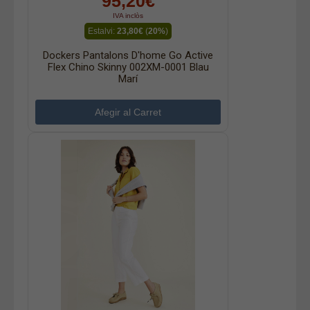
95,20€
IVA inclòs
Estalvi:
23,80€
(
20%
)
Dockers Pantalons D'home Go Active
Flex Chino Skinny 002XM-0001 Blau
Marí