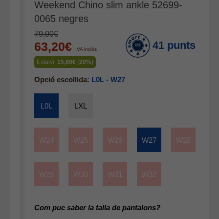
Weekend Chino slim ankle 52699-
Mitjons
0065 negres
Pana dona
79,00€
Roba interior
41 punts
63,20€
IVA inclòs
Estalvi:
15,80€
(
20%
)
Opció escollida:
L0L - W27
L0L
LXL
W24
W25
W26
W27
W28
W29
W30
W31
W32
Com puc saber la talla de pantalons?