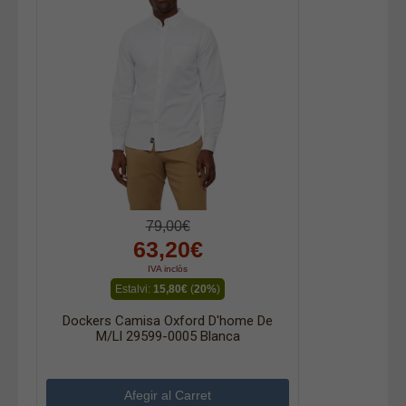
79,00€
63,20€
IVA inclòs
Estalvi:
15,80€
(
20%
)
Dockers Camisa Oxford D'home De
M/ll 29599-0005 Blanca