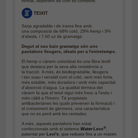
formal, depenent de com es combinin.
TEIXIT
Sarja agradable i de trama fina amb
una
composició de 68% cotó, 29%
hemp
i 3%
d'elastà, i 7,60
oz
de gramatge.
Degut al seu baix gramatge són uns
pantalons lleugers, ideals per a l'entretemps.
El
hemp
o cànem cotonitzat és una fibra tèxtil
que destaca per la seva alta resistència a
la tracció. A més, és biodegradable, lleugera
i tan suau i versàtil com el cotó, sent més forta,
més estable, més duradora i amb més capacitat
d'absorció d'aigua. La qualitat tèrmica del
cànem fa que el teixit sigui més fresc a l'estiu i
més càlid a l'hivern. Té propietats
antibacterianes les quals prevenen la formació i
el creixement de gèrmens, una característica
que no es perd amb les rentades.
A més, aquests pantalons han estat
®
confeccionats amb el sistema
Water
Less
,
patentat per
Levi's
, que redueix fins a un màxim