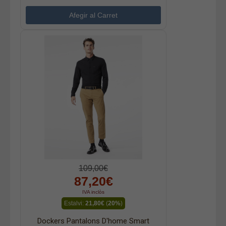
109,00€
87,20€
IVA inclòs
Estalvi:
21,80€
(
20%
)
Dockers Pantalons D'home Smart