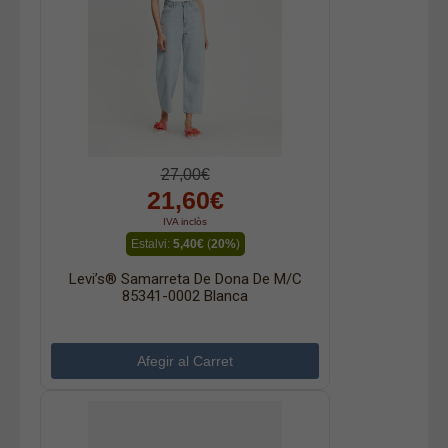
27,00€
21,60€
IVA inclòs
Estalvi:
5,40€
(
20%
)
Levi’s® Samarreta De Dona De M/c
85341-0002 Blanca