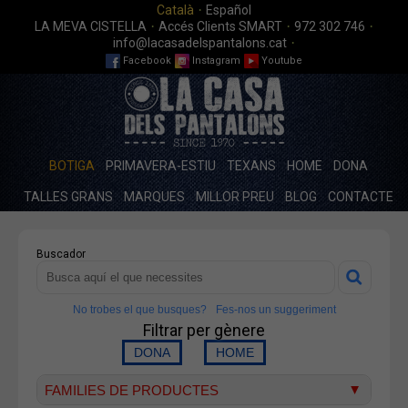
·
Català
Español
·
·
·
LA MEVA CISTELLA
Accés Clients SMART
972 302 746
·
info@lacasadelspantalons.cat
Facebook
Instagram
Youtube
BOTIGA
PRIMAVERA-ESTIU
TEXANS
HOME
DONA
TALLES GRANS
MARQUES
MILLOR PREU
BLOG
CONTACTE
Buscador
No trobes el que busques?
Fes-nos un suggeriment
Filtrar per gènere
FAMILIES DE PRODUCTES