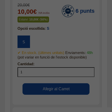
Jaquetes
20,00€
6 punts
10,00€
Accessoris
IVA inclòs
Estalvi:
10,00€
(
50%
)
Cinturons
Opció escollida:
S
Bufandes i mocadors
Calçat
S
Gavardina estiu home
Gavardina hivern home
✔ En stock. (últimes unitats)
Enviaments:
48h
(pot variar en funció de l'estock disponible)
Mitjons
Pana dona