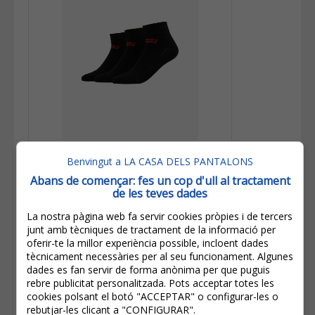
10,00€
Benvingut a LA CASA DELS PANTALONS
8,00€
Abans de començar: fes un cop d'ull al tractament
IVA inclòs
de les teves dades
Estalvi:
2,00€
(
20%
)
La nostra pàgina web fa servir cookies pròpies i de tercers
Levi’s® Pack De Mitjons Pickys (3u)
junt amb tècniques de tractament de la informació per
903050001/884 Negres
oferir-te la millor experiència possible, incloent dades
tècnicament necessàries per al seu funcionament. Algunes
dades es fan servir de forma anònima per que puguis
rebre publicitat personalitzada. Pots acceptar totes les
cookies polsant el botó "ACCEPTAR" o configurar-les o
rebutjar-les clicant a "CONFIGURAR".