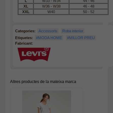
L
W33 - W34
44 - 46
XL
W36 - W38
46 - 48
XXL
W40
50 - 52
Categories:
Accessoris
Roba interior
Etiquetes:
#MODA HOME
#MILLOR PREU
Fabricant:
Altres productes de la mateixa marca