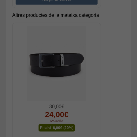
Altres productes de la mateixa categoria
30,00€
24,00€
IVA inclòs
Estalvi:
6,00€
(
20%
)