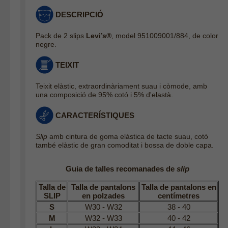
DESCRIPCIÓ
Pack de 2 slips
Levi’s®
, model 951009001/884, de color
negre.
TEIXIT
Teixit elàstic, extraordinàriament suau i còmode, amb
una composició de 95% cotó i 5% d'elastà.
CARACTERÍSTIQUES
Slip
amb cintura de goma elàstica de tacte suau, cotó
també elàstic de gran comoditat i bossa de doble capa.
Guia de talles recomanades de
slip
Talla de
Talla de pantalons
Talla de pantalons en
SLIP
en polzades
centímetres
S
W30 - W32
38 - 40
M
W32 - W33
40 - 42