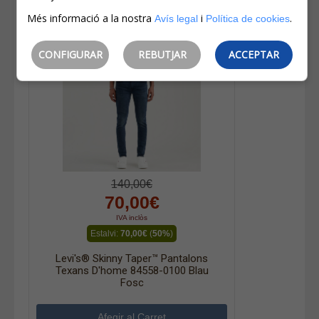
Més informació a la nostra
i
.
Avís legal
Política de cookies
CONFIGURAR
REBUTJAR
ACCEPTAR
140,00€
70,00€
IVA inclòs
Estalvi:
70,00€
(
50%
)
Levi's® Skinny Taper™ Pantalons
Texans D'home 84558-0100 Blau
Fosc