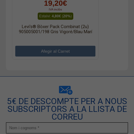
19,20€
IVA inclòs
Estalvi:
4,80€
(
20%
)
Levi's® Bòxer Pack Combinat (2u)
905005001/198 Gris Vigoré/blau Marí
5€ DE DESCOMPTE PER A NOUS
SUBSCRIPTORS A LA LLISTA DE
CORREU