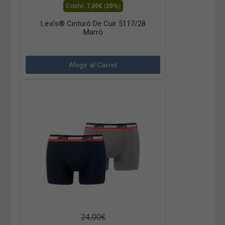
Estalvi:
7,00€
(
20%
)
Levi’s® Cinturó De Cuir 5117/28
Marró
24,00€