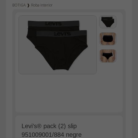
BOTIGA
❱
Roba interior
Texà home
Texà dona
Dockers
Pana home
Samarretes
Bermudes
Dessuadores
Camises
Polos
Bruses
Bosses
Vestits
Faldilles
Levi’s® pack (2) slip
Jerseis
951009001/884 negre