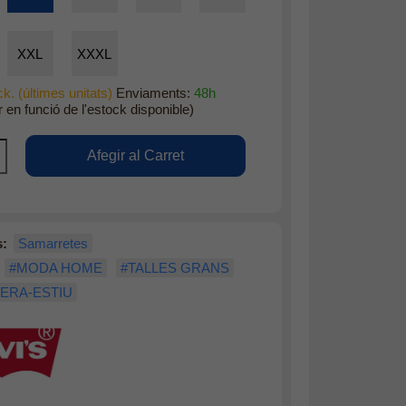
XXL
XXXL
k. (últimes unitats)
Enviaments:
48h
r en funció de l'estock disponible)
s:
Samarretes
#MODA HOME
#TALLES GRANS
ERA-ESTIU