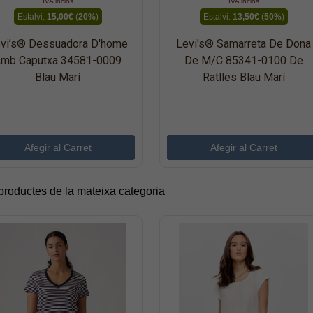
IVA inclòs
IVA inclòs
Estalvi:
15,00€
(
20%
)
Estalvi:
13,50€
(
50%
)
vi’s® Dessuadora D'home
Levi's® Samarreta De Dona
mb Caputxa 34581-0009
De M/c 85341-0100 De
Blau Marí
Ratlles Blau Marí
 productes de la mateixa categoria