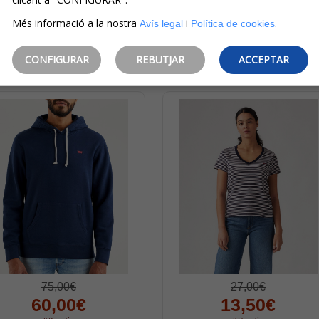
Més informació a la nostra
i
.
Avís legal
Política de cookies
CONFIGURAR
REBUTJAR
ACCEPTAR
 productes de la mateixa marca
75,00€
27,00€
60,00€
13,50€