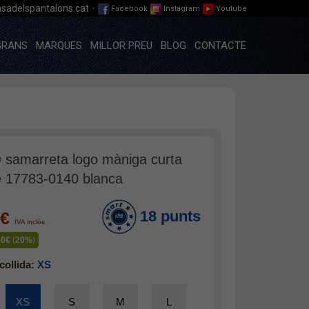
·
sadelspantalons.cat
Facebook
Instagram
Youtube
GRANS
MARQUES
MILLOR PREU
BLOG
CONTACTE
® samarreta logo màniga curta
 17783-0140 blanca
18 punts
0€
IVA inclòs
00€
(
20%
)
collida:
XS
XS
S
M
L