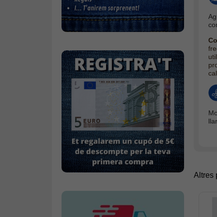
Calçat
Ag
Gavardina estiu home
co
Gavardina hivern home
Co
fr
Mitjons
uti
pr
Pana dona
cal
Roba interior
Mo
ll
Altres