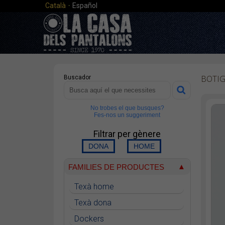
·
Català
Español
BOTI
Buscador
No trobes el que busques?
Fes-nos un suggeriment
Filtrar per gènere
FAMILIES DE PRODUCTES
Texà home
Texà dona
Dockers