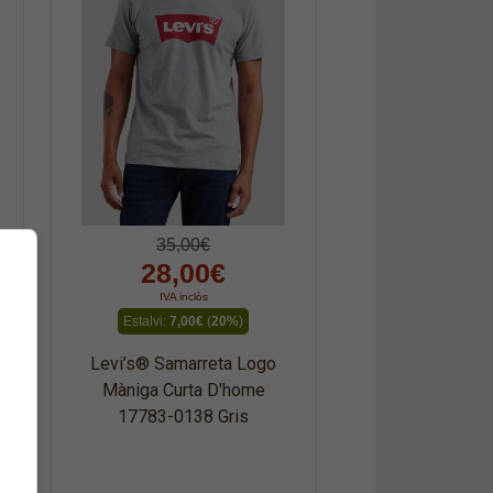
35,00€
28,00€
IVA inclòs
Estalvi:
7,00€
(
20%
)
Levi’s® Samarreta Logo
Màniga Curta D'home
17783-0138 Gris