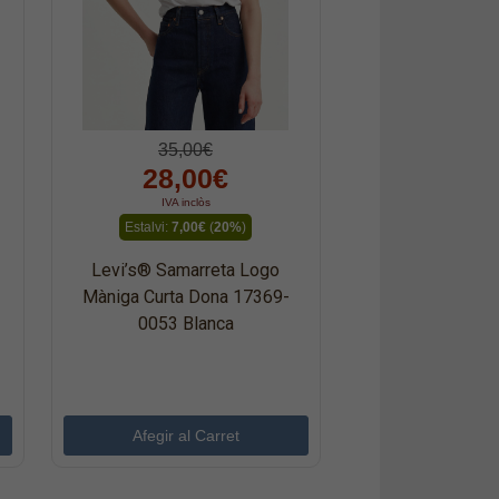
35,00€
28,00€
IVA inclòs
Estalvi:
7,00€
(
20%
)
Levi’s® Samarreta Logo
Màniga Curta Dona 17369-
0053 Blanca