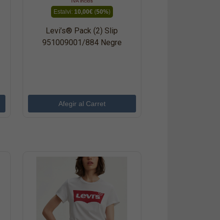
IVA inclòs
Estalvi:
10,00€
(
50%
)
Levi’s® Pack (2) Slip
951009001/884 Negre