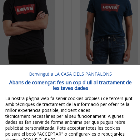
35,00€
35,00€
Benvingut a LA CASA DELS PANTALONS
28,00€
28,00€
Abans de començar: fes un cop d'ull al tractament de
IVA inclòs
IVA inclòs
les teves dades
Estalvi:
7,00€
(
20%
)
Estalvi:
7,00€
(
20%
)
La nostra pàgina web fa servir cookies pròpies i de tercers junt
Levi’s® Samarreta Logo
Levi’s® Samarreta Logo
amb tècniques de tractament de la informació per oferir-te la
millor experiència possible, incloent dades
Màniga Curta D'home
Màniga Curta D'home
tècnicament necessàries per al seu funcionament. Algunes
17783-0137 Negra
17783-0139 Blau Marí
dades es fan servir de forma anònima per que puguis rebre
publicitat personalitzada. Pots acceptar totes les cookies
polsant el botó "ACCEPTAR" o configurar-les o rebutjar-les
clicant a "CONFIGURAR".