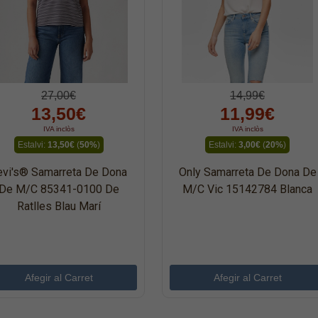
27,00€
14,99€
13,50€
11,99€
IVA inclòs
IVA inclòs
Estalvi:
13,50€
(
50%
)
Estalvi:
3,00€
(
20%
)
evi's® Samarreta De Dona
Only Samarreta De Dona De
De M/c 85341-0100 De
M/c Vic 15142784 Blanca
Ratlles Blau Marí