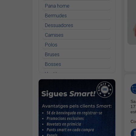
Pana home
Bermudes
Dessuadores
Camises
Polos
Bruses
Bosses
Vestits
Faldilles
Jerseis
Sa
Jaquetes
17
es
Accessoris
Co
Cinturons
Bufandes i mocadors