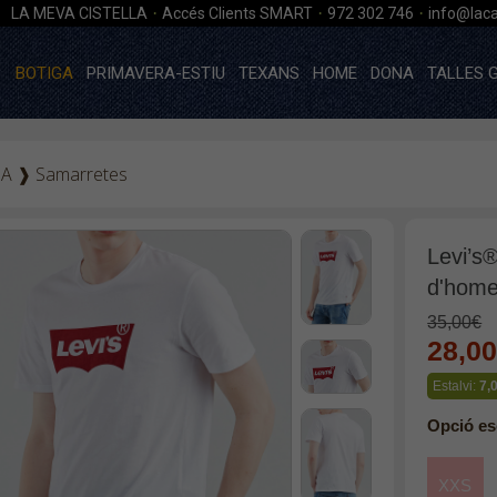
·
·
·
LA MEVA CISTELLA
Accés Clients SMART
972 302 746
info@laca
BOTIGA
PRIMAVERA-ESTIU
TEXANS
HOME
DONA
TALLES 
GA
❱
Samarretes
Levi’s
d'home
35,00€
28,0
Estalvi:
7,
Opció es
XXS