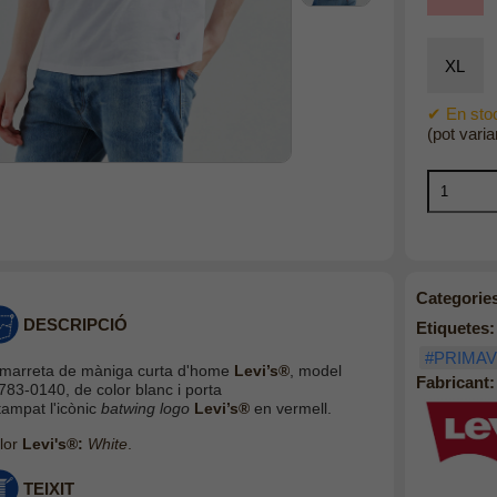
XL
✔ En stoc
(pot varia
Categorie
DESCRIPCIÓ
Etiquetes:
#PRIMAV
marreta de màniga curta d'home
Levi’s®
, model
Fabricant:
783-0140, de color blanc i porta
tampat l'icònic
batwing logo
Levi’s®
en vermell.
lor
Levi's®:
White
.
TEIXIT