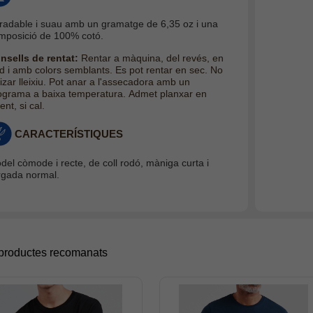
radable i suau amb un gramatge de 6,35 oz i una
mposició de 100% cotó.
nsells de rentat:
Rentar a màquina, del revés, en
ed i amb colors semblants. Es pot rentar en sec. No
lizar lleixiu. Pot anar a l'assecadora amb un
ograma a baixa temperatura. Admet planxar en
ent, si cal
.
CARACTERÍSTIQUES
del còmode i recte, de coll rodó, màniga curta i
argada normal.
 productes recomanats