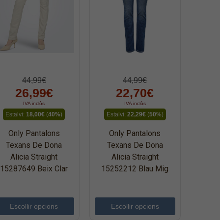
44,99€
44,99€
26,99€
22,70€
IVA inclòs
IVA inclòs
Estalvi:
18,00€
(
40%
)
Estalvi:
22,29€
(
50%
)
Only Pantalons
Only Pantalons
Texans De Dona
Texans De Dona
Alicia Straight
Alicia Straight
15287649 Beix Clar
15252212 Blau Mig
Escollir opcions
Escollir opcions