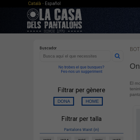
·
Català
Español
BOT
Buscador
Onl
No trobes el que busques?
Fes-nos un suggeriment
El m
Filtrar per gènere
tenin
panta
Filtrar per talla
Pantalons Waist (in)