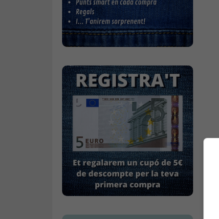
Bufandes i mocadors
Calçat
Gavardina estiu home
Gavardina hivern home
Mitjons
Pana dona
Roba interior