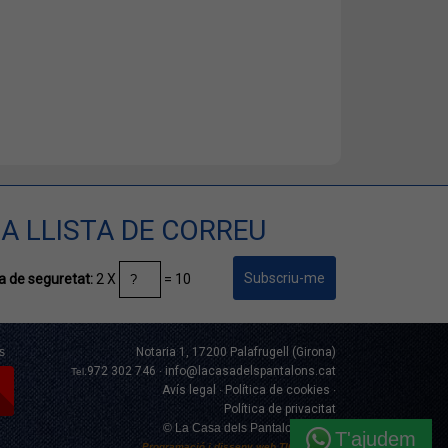
A LLISTA DE CORREU
2 X
= 10
 de seguretat:
s
Notaria 1, 17200 Palafrugell (Girona)
972 302 746
info@lacasadelspantalons.cat
Tel.
·
Avís legal
Política de cookies
·
·
Política de privacitat
© La Casa dels Pantalons 2019
T'ajudem
Programació i disseny web
TIC Serveis