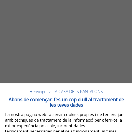
Benvingut a LA CASA DELS PANTALONS
Abans de començar: fes un cop d'ull al tractament de
les teves dades
La nostra pàgina web fa servir cookies pròpies i de tercers junt
amb tècniques de tractament de la informació per oferir-te la
millor experiència possible, incloent dades
tècnicament necessàries per al seu funcionament. Algunes