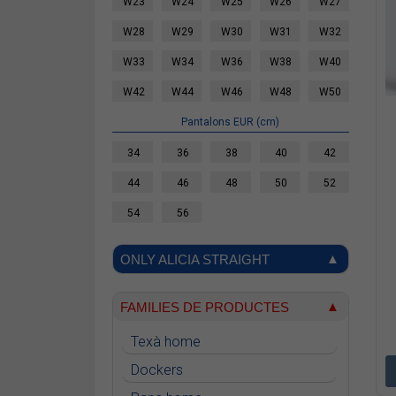
W23
W24
W25
W26
W27
W28
W29
W30
W31
W32
W33
W34
W36
W38
W40
W42
W44
W46
W48
W50
Pantalons EUR (cm)
34
36
38
40
42
44
46
48
50
52
54
56
ONLY ALICIA STRAIGHT
FAMILIES DE PRODUCTES
Texà home
Dockers