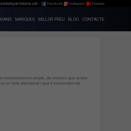
·
sadelspantalons.cat
Facebook
Instagram
Youtube
GRANS
MARQUES
MILLOR PREU
BLOG
CONTACTE
o és excessivament ample, de manera que acaba
usca un
look
atemporal i que li incomoden els