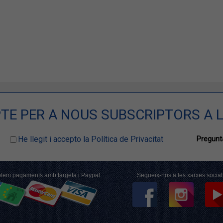
TE PER A NOUS SUBSCRIPTORS A L
He llegit i accepto la Política de Privacitat
Pregunta
tem pagaments amb targeta i Paypal
Segueix-nos a les xarxes social