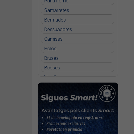
Pana home
Samarretes
Bermudes
Dessuadores
Camises
Polos
Bruses
Bosses
Vestits
Faldilles
Jerseis
Jaquetes
Accessoris
Cinturons