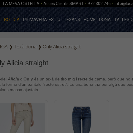
·
·
·
LA MEVA CISTELLA
Accés Clients SMART
972 302 746
info@laca
BOTIGA
PRIMAVERA-ESTIU
TEXANS
HOME
DONA
TALLES 
IGA
❱
Texà dona
❱
Only Alicia straight
y Alicia straight
odel
Alicia
d'
Only
és un texà de tiro mig i recte de cama, però que n
t la forma d’un pantaló
“recte estret”. És una bona tria per algú que b
lons massa ajustats.