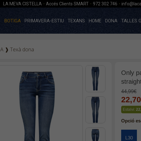
·
·
·
LA MEVA CISTELLA
Accés Clients SMART
972 302 746
info@laca
BOTIGA
PRIMAVERA-ESTIU
TEXANS
HOME
DONA
TALLES 
GA
❱
Texà dona
Only p
straig
44,99€
22,7
Estalvi:
22
Opció es
L30