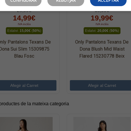
CONFIGURAR
REBUTJAR
ACCEPTAR
29,99€
39,99€
14,99€
19,99€
IVA inclòs
IVA inclòs
Estalvi:
15,00€
(
50%
)
Estalvi:
20,00€
(
50%
)
nly Pantalons Texans De
Only Pantalons Texans De
Dona Sui Slim 15309875
Dona Blush Mid Waist
Blau Fosc
Flared 15230778 Beix
 productes de la mateixa categoria