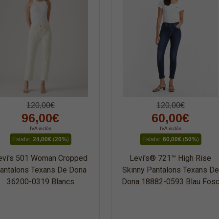
120,00€
120,00€
96,00€
60,00€
IVA inclòs
IVA inclòs
Estalvi:
24,00€
(
20%
)
Estalvi:
60,00€
(
50%
)
evi's 501 Woman Cropped
Levi's® 721™ High Rise
antalons Texans De Dona
Skinny Pantalons Texans De
36200-0319 Blancs
Dona 18882-0593 Blau Fos