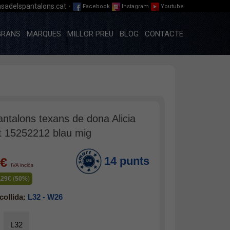
·
sadelspantalons.cat
Facebook
Instagram
Youtube
GRANS
MARQUES
MILLOR PREU
BLOG
CONTACTE
antalons texans de dona Alicia
ht 15252212 blau mig
14 punts
0€
IVA inclòs
,29€
(
50%
)
collida:
L32 - W26
L32