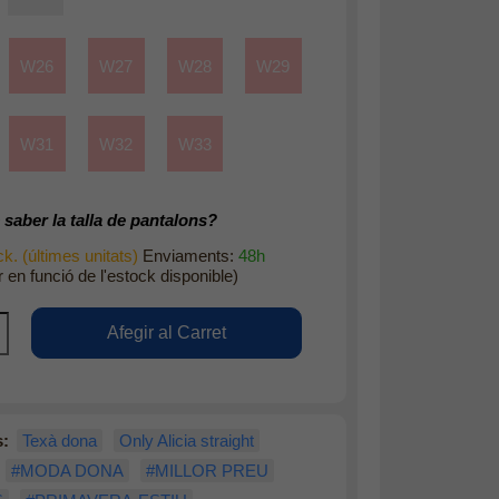
W26
W27
W28
W29
W31
W32
W33
saber la talla de pantalons?
k. (últimes unitats)
Enviaments:
48h
r en funció de l'estock disponible)
s:
Texà dona
Only Alicia straight
#MODA DONA
#MILLOR PREU