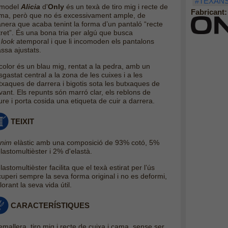
#TEXAN
 model
Alicia
d'
Only
és un texà de tiro mig i recte de
Fabricant:
ma, però que no és excessivament ample, de
nera que acaba tenint la forma d’un pantaló
“recte
tret”. És una bona tria per algú que busca
n
look
atemporal i que li incomoden els pantalons
ssa ajustats.
 color és un blau mig,
rentat a la pedra,
amb un
gastat central a la zona de les cuixes i a les
txaques de darrera i bigotis sota les butxaques de
vant. Els repunts són marró clar, els reblons de
ure i porta cosida una etiqueta de cuir a darrera.
TEIXIT
nim
elàstic amb una composició de 93% cotó, 5%
lastomultièster i 2% d'elastà.
lastomultièster facilita que el texà estirat per l’ús
cuperi sempre la seva forma original i no es deformi,
lorant la seva vida útil.
CARACTERÍSTIQUES
emallera, tiro mig i recte de cuixa i cama, sense ser