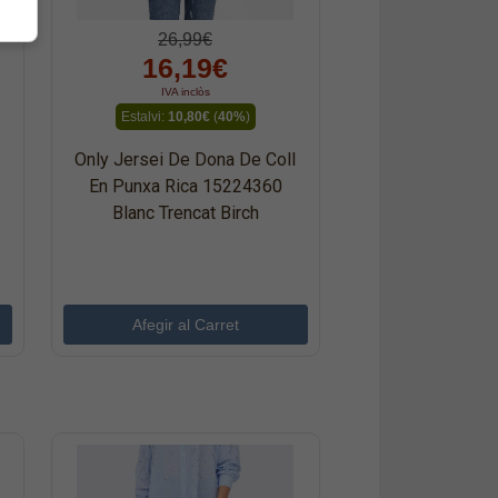
26,99€
16,19€
IVA inclòs
Estalvi:
10,80€
(
40%
)
Only Jersei De Dona De Coll
En Punxa Rica 15224360
Blanc Trencat Birch