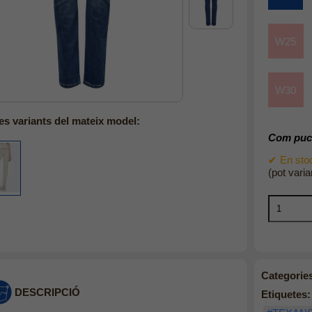
W25
W30
es variants del mateix model:
Com puc 
✔ En stoc
(pot varia
Categorie
DESCRIPCIÓ
Etiquetes: