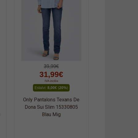
39,99€
31,99€
IVA inclòs
Estalvi:
8,00€
(
20%
)
Only Pantalons Texans De
Dona Sui Slim 15330805
c
Blau Mig