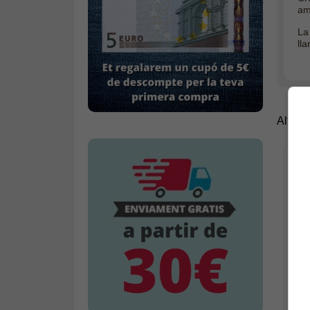
am
La
lla
Altres