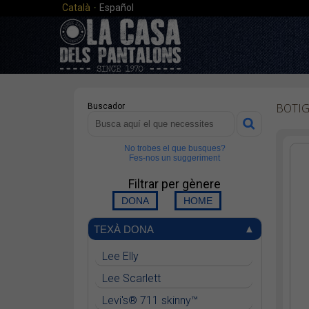
·
Català
Español
BOTI
Buscador
No trobes el que busques?
Fes-nos un suggeriment
Filtrar per gènere
TEXÀ DONA
Lee Elly
Lee Scarlett
Levi's® 711 skinny™