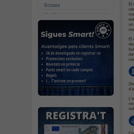
El
Bosses
Only Blush medium waist flared
ca
ma
Vestits
Only Madison high waist wide
es
Faldilles
u
Only Alicia straight
ma
Jerseis
Only Sui slim
El
Jaquetes
des
bu
Accessoris
da
co
Cinturons
Bufandes i mocadors
Calçat
De
d'e
Gavardina estiu home
L'e
Gavardina hivern home
re
mil
Mitjons
Pana dona
Roba interior
Cr