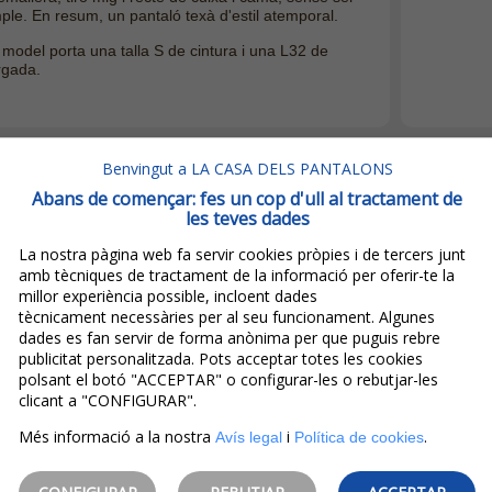
ple. En resum, un pantaló texà d'estil atemporal.
 model porta una talla S de cintura i una L32 de
rgada.
Benvingut a LA CASA DELS PANTALONS
 productes de la mateixa marca
Abans de començar: fes un cop d'ull al tractament de
les teves dades
La nostra pàgina web fa servir cookies pròpies i de tercers junt
amb tècniques de tractament de la informació per oferir-te la
millor experiència possible, incloent dades
tècnicament necessàries per al seu funcionament. Algunes
dades es fan servir de forma anònima per que puguis rebre
publicitat personalitzada. Pots acceptar totes les cookies
polsant el botó "ACCEPTAR" o configurar-les o rebutjar-les
clicant a "CONFIGURAR".
Més informació a la nostra
i
.
Avís legal
Política de cookies