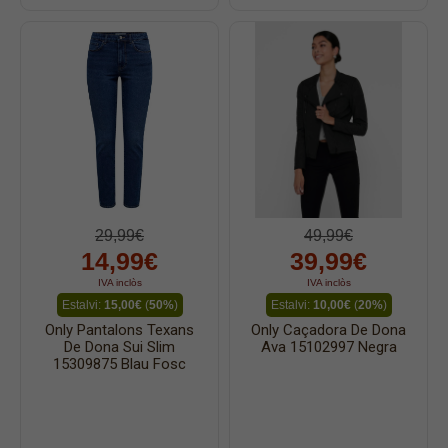
29,99€
49,99€
14,99€
39,99€
IVA inclòs
IVA inclòs
Estalvi:
15,00€
(
50%
)
Estalvi:
10,00€
(
20%
)
Only Pantalons Texans
Only Caçadora De Dona
De Dona Sui Slim
Ava 15102997 Negra
15309875 Blau Fosc