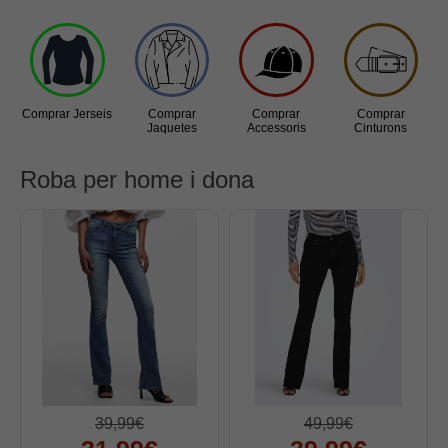
Jerseis
Jaquetes
Accessoris
Comprar Jerseis
Cinturons
Comprar
Comprar
Comprar
Jaquetes
Accessoris
Cinturons
Bufandes i mocadors
Roba per home i dona
Calçat
Gavardina estiu home
Gavardina hivern home
Mitjons
Pana dona
Roba interior
39,99€
49,99€