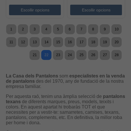
Escollir opcions
Escollir opcions
1
2
3
4
5
6
7
8
9
10
11
12
13
14
15
16
17
18
19
20
21
22
23
24
25
26
27
28
La Casa dels Pantalons
som
especialistes en la venda
de pantalons
des del 1970, any de fundació de la nostra
empresa familiar.
Per aquesta raó, tenim una àmplia selecció de
pantalons
texans
de diferents marques, preus, models, teixits i
colors. En aquest apartat hi trobaràs TOT el que
necessites per a vestir-te: samarretes, camises, texans,
pantalons, complements, etc. En definitiva, la millor roba
per home i dona.