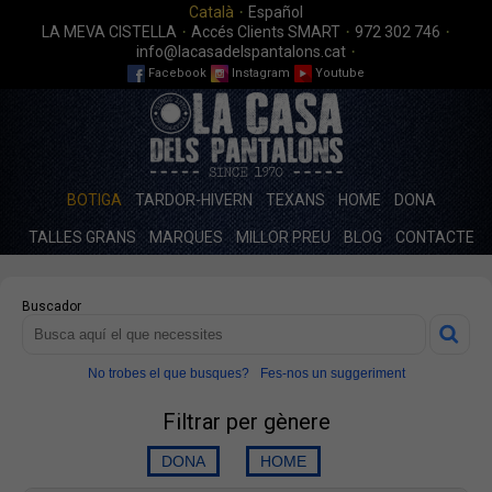
·
Català
Español
·
·
·
LA MEVA CISTELLA
Accés Clients SMART
972 302 746
·
info@lacasadelspantalons.cat
Facebook
Instagram
Youtube
BOTIGA
TARDOR-HIVERN
TEXANS
HOME
DONA
TALLES GRANS
MARQUES
MILLOR PREU
BLOG
CONTACTE
Buscador
No trobes el que busques?
Fes-nos un suggeriment
Filtrar per gènere