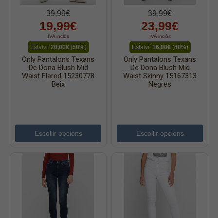
39,99€
39,99€
19,99€
23,99€
IVA inclòs
IVA inclòs
Estalvi:
20,00€
(
50%
)
Estalvi:
16,00€
(
40%
)
Only Pantalons Texans
Only Pantalons Texans
De Dona Blush Mid
De Dona Blush Mid
Waist Flared 15230778
Waist Skinny 15167313
Beix
Negres
Escollir opcions
Escollir opcions