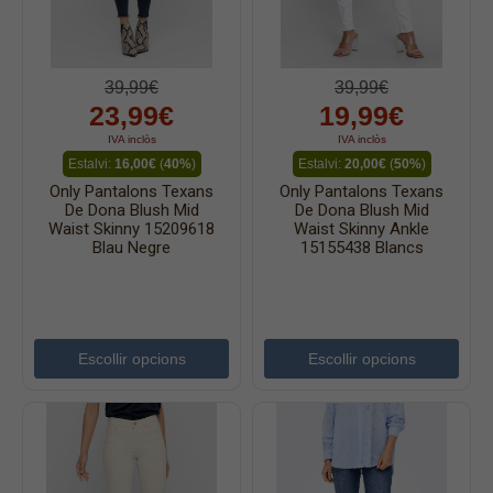
39,99€
39,99€
23,99€
19,99€
IVA inclòs
IVA inclòs
Estalvi:
16,00€
(
40%
)
Estalvi:
20,00€
(
50%
)
Only Pantalons Texans
Only Pantalons Texans
De Dona Blush Mid
De Dona Blush Mid
Waist Skinny 15209618
Waist Skinny Ankle
Blau Negre
15155438 Blancs
Escollir opcions
Escollir opcions