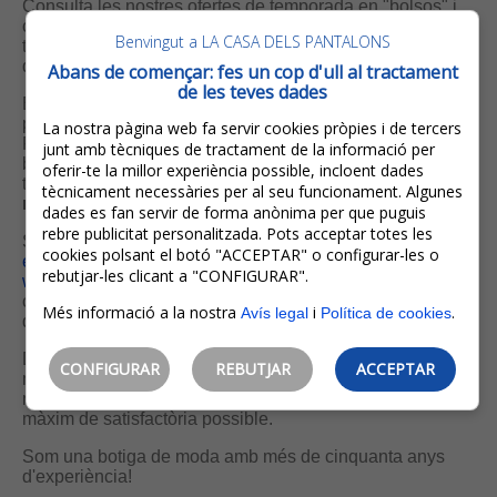
Consulta les nostres ofertes de temporada en "bolsos" i
complements. A la nostra secció
MILLOR PREU
hi
Benvingut a LA CASA DELS PANTALONS
trobaràs les millors marques al millor preu, amb
descomptes de fins el 50%.
Abans de començar: fes un cop d'ull al tractament
de les teves dades
En el desplegable, sota el títol “
Què més necessites?
”,
pots fer la teva cerca per tipologia de producte.
La nostra pàgina web fa servir cookies pròpies i de tercers
Probablement sigui la manera més fàcil de trobar el que
junt amb tècniques de tractament de la informació per
busques. Si coneixes un codi, referència o nom concrets
oferir-te la millor experiència possible, incloent dades
també pots utilitzar l’apartat “
busca aquí el que
tècnicament necessàries per al seu funcionament. Algunes
necessites
”.
dades es fan servir de forma anònima per que puguis
rebre publicitat personalitzada. Pots acceptar totes les
Si et cal que t’assessorem, ens pots enviar un
correu
cookies polsant el botó "ACCEPTAR" o configurar-les o
electrònic
i t’ajudarem. També ens pots trucar o enviar un
rebutjar-les clicant a "CONFIGURAR".
whatsapp
al 972 30 27 46 en horari comercial (pots
consultar-lo a l’apartat contacte) i estarem encantats
Més informació a la nostra
i
.
Avís legal
Política de cookies
d’atendre’t personalment.
De manera presencial, telefònica o
on-line
, tant és el
CONFIGURAR
REBUTJAR
ACCEPTAR
mitjà que utilitzis, el nostre objectiu sempre és i serà el
mateix: que la teva
experiència de compra
sigui el
màxim de satisfactòria possible.
Som una botiga de moda amb més de cinquanta anys
d'experiència!