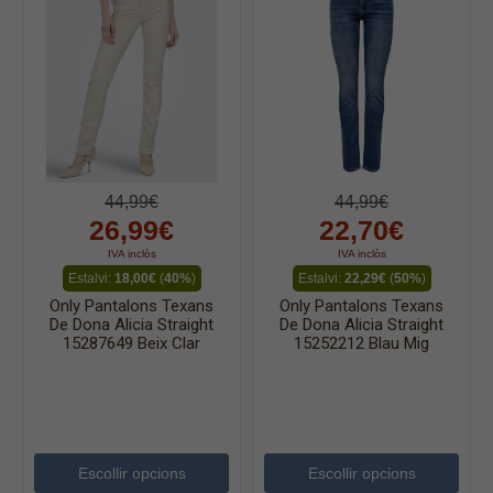
44,99€
44,99€
26,99€
22,70€
IVA inclòs
IVA inclòs
Estalvi:
18,00€
(
40%
)
Estalvi:
22,29€
(
50%
)
Only Pantalons Texans
Only Pantalons Texans
De Dona Alicia Straight
De Dona Alicia Straight
15287649 Beix Clar
15252212 Blau Mig
Escollir opcions
Escollir opcions