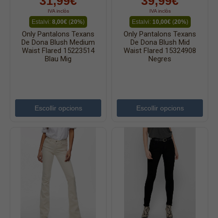
31,99€
39,99€
IVA inclòs
IVA inclòs
Estalvi:
8,00€
(
20%
)
Estalvi:
10,00€
(
20%
)
Only Pantalons Texans
Only Pantalons Texans
De Dona Blush Medium
De Dona Blush Mid
Waist Flared 15223514
Waist Flared 15324908
Blau Mig
Negres
Escollir opcions
Escollir opcions