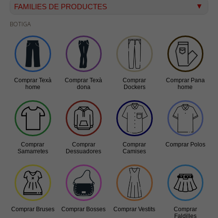
FAMILIES DE PRODUCTES
BOTIGA
Texà home
Texà dona
Dockers
Pana home
Comprar Texà
Comprar Texà
Comprar
Comprar Pana
Samarretes
home
dona
Dockers
home
Bermudes
Dessuadores
Camises
Comprar
Comprar
Comprar
Comprar Polos
Polos
Samarretes
Dessuadores
Camises
Bruses
Bosses
Vestits
Comprar Bruses
Comprar Bosses
Comprar Vestits
Comprar
Faldilles
Faldilles