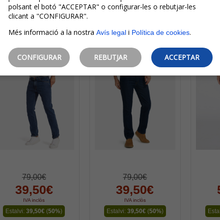
Mig
polsant el botó "ACCEPTAR" o configurar-les o rebutjar-les
Escollir opcions
Escollir opcions
Es
clicant a "CONFIGURAR".
Més informació a la nostra
i
.
Avís legal
Política de cookies
CONFIGURAR
REBUTJAR
ACCEPTAR
79,00€
79,00€
39,50€
39,50€
IVA inclòs
IVA inclòs
Estalvi:
39,50€
(
50%
)
Estalvi:
39,50€
(
50%
)
Esta