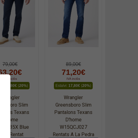
79,00€
89,00€
63,20€
71,20€
IVA inclòs
IVA inclòs
lvi:
15,80€
(
20%
)
Estalvi:
17,80€
(
20%
)
Wrangler
Wrangler
ensboro Slim
Greensboro Slim
talons Texans
Pantalons Texans
D'home
D'home
QLT35X Blue
W15QCJ027
lack Rentat
Rentats A La Pedra