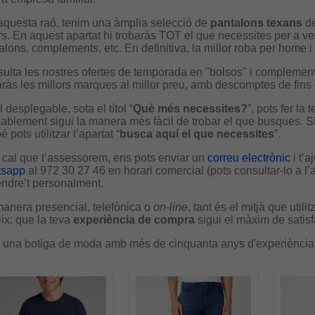
aquesta raó, tenim una àmplia selecció de
pantalons
texans
de
rs. En aquest apartat hi trobaràs TOT el que necessites per a ves
alons, complements, etc. En definitiva, la millor roba per home i
ulta les nostres ofertes de temporada en "bolsos" i complement
aràs les millors marques al millor preu, amb descomptes de fins
 desplegable, sota el títol “
Què més necessites?
”, pots fer la
ablement sigui la manera més fàcil de trobar el que busques. S
 pots utilitzar l’apartat “
busca aquí el que necessites
”.
t cal que t’assessorem, ens pots enviar un
correu electrònic
i t’
tsapp
al 972 30 27 46 en horari comercial (pots consultar-lo a l’
endre’t personalment.
anera presencial, telefònica o
on-line
, tant és el mitjà que utili
ix: que la teva
experiència de compra
sigui el màxim de satisf
una botiga de moda amb més de cinquanta anys d'experiència