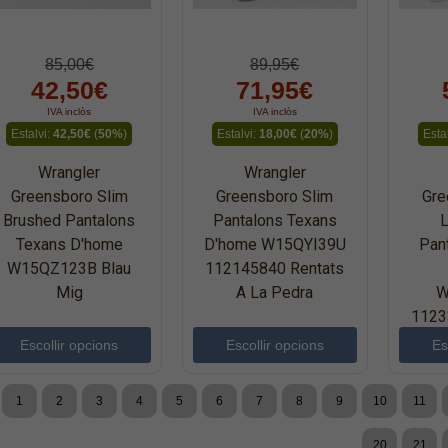
85,00€
89,95€
42,50€
71,95€
IVA inclòs
IVA inclòs
Estalvi:
42,50€
(
50%
)
Estalvi:
18,00€
(
20%
)
Esta
Wrangler
Wrangler
Greensboro Slim
Greensboro Slim
Gre
Brushed Pantalons
Pantalons Texans
L
Texans D'home
D'home W15QYI39U
Pan
W15QZ123B Blau
112145840 Rentats
Mig
A La Pedra
W
1123
Escollir opcions
Escollir opcions
Es
1
2
3
4
5
6
7
8
9
10
11
20
21