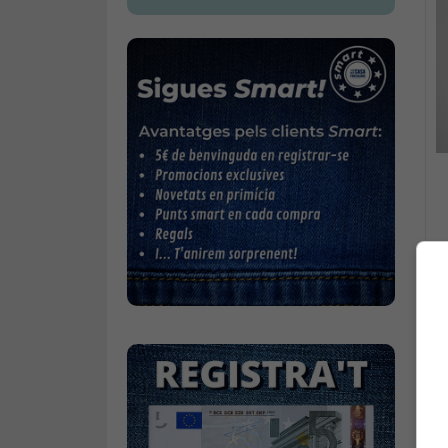
Gavardina estiu home
Gavardina hivern home
Mitjons
Pana dona
Roba interior