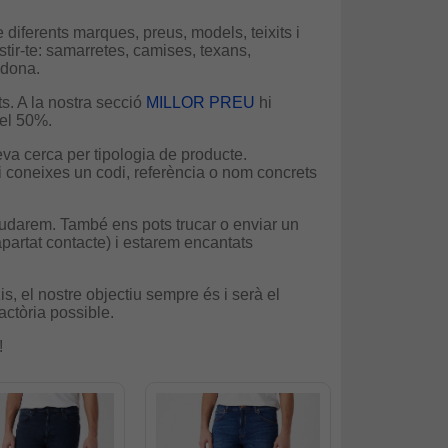
 diferents marques, preus, models, teixits i
tir-te: samarretes, camises, texans,
 dona.
s. A la nostra secció
MILLOR PREU
hi
 el 50%.
 teva cerca per tipologia de producte.
i coneixes un codi, referència o nom concrets
ajudarem. També ens pots trucar o enviar un
apartat contacte) i estarem encantats
tzis, el nostre objectiu sempre és i serà el
actòria possible.
!