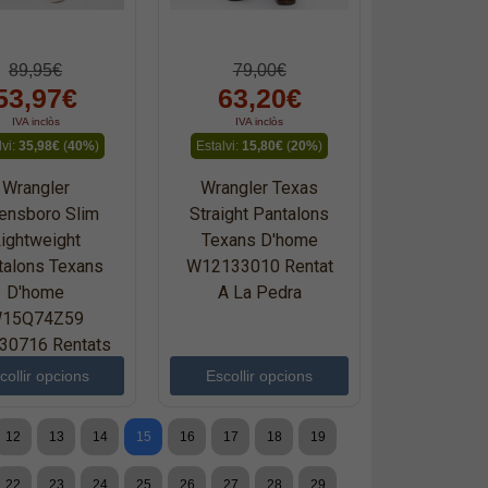
89,95€
79,00€
53,97€
63,20€
IVA inclòs
IVA inclòs
lvi:
35,98€
(
40%
)
Estalvi:
15,80€
(
20%
)
Wrangler
Wrangler Texas
ensboro Slim
Straight Pantalons
ightweight
Texans D'home
talons Texans
W12133010 Rentat
D'home
A La Pedra
15Q74Z59
30716 Rentats
A La Pedra
collir opcions
Escollir opcions
12
13
14
15
16
17
18
19
22
23
24
25
26
27
28
29