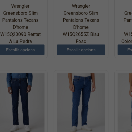
Wrangler
Wrangler
Greensboro Slim
Greensboro Slim
Gre
Pantalons Texans
Pantalons Texans
Pan
D'home
D'home
W15Q23090 Rentat
W15Q2655Z Blau
W1
A La Pedra
Fosc
Colo
Escollir opcions
Escollir opcions
Es