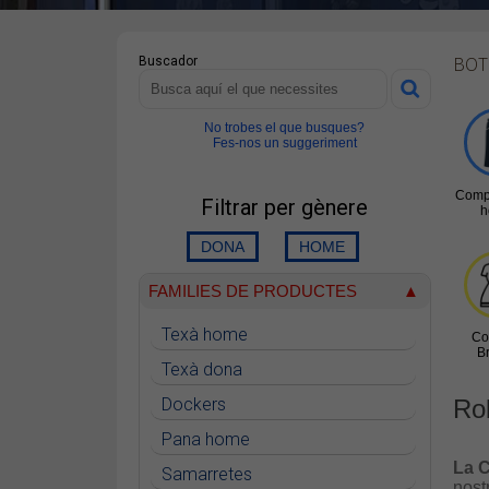
BOT
Buscador
No trobes el que busques?
Fes-nos un suggeriment
Comp
Filtrar per gènere
FAMILIES DE PRODUCTES
Texà home
Co
B
Texà dona
Dockers
Ro
Pana home
La C
Samarretes
nost