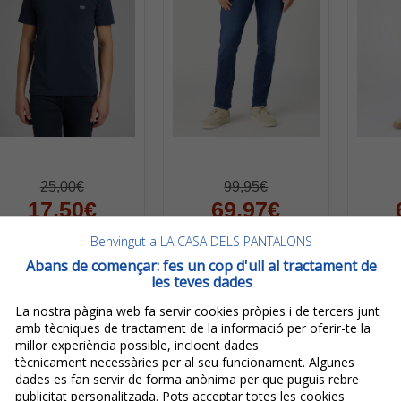
25,00€
99,95€
17,50€
69,97€
IVA inclòs
IVA inclòs
Benvingut a LA CASA DELS PANTALONS
Estalvi:
7,50€
(
30%
)
Estalvi:
29,99€
(
30%
)
Esta
Abans de començar: fes un cop d'ull al tractament de
les teves dades
Lee Samarreta
Wrangler Larston
D'home De M/c
Slim Tapered
Gre
La nostra pàgina web fa servir cookies pròpies i de tercers junt
L60UFQ35
Pantalons Texans
Pan
amb tècniques de tractament de la informació per oferir-te la
millor experiència possible, incloent dades
112140348 Blau
D'home
tècnicament necessàries per al seu funcionament. Algunes
Marí
W18SMN396
W15
dades es fan servir de forma anònima per que puguis rebre
112341425 Blau
B
publicitat personalitzada. Pots acceptar totes les cookies