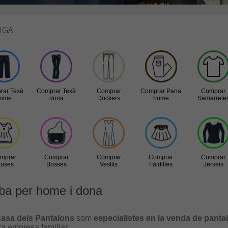
IGA
rar Texà
Comprar Texà
Comprar
Comprar Pana
Comprar
home
dona
Dockers
home
Samarrete
mprar
Comprar
Comprar
Comprar
Comprar
ruses
Bosses
Vestits
Faldilles
Jerseis
ba per home i dona
asa dels Pantalons
som
especialistes en la venda de panta
ra empresa familiar.