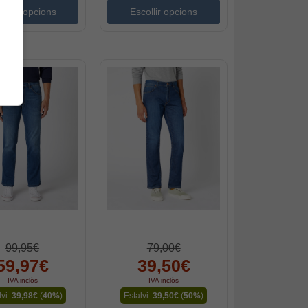
collir opcions
Escollir opcions
99,95€
79,00€
59,97€
39,50€
IVA inclòs
IVA inclòs
lvi:
39,98€
(
40%
)
Estalvi:
39,50€
(
50%
)