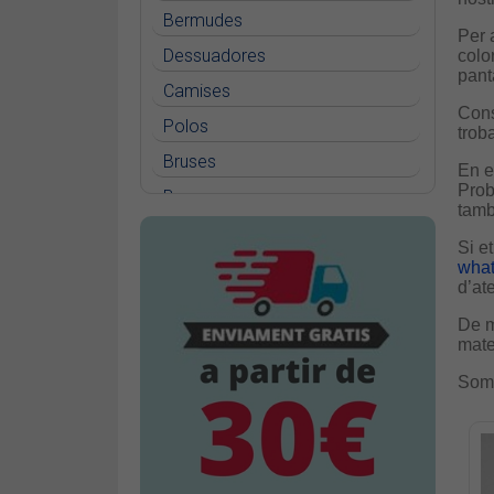
Bermudes
Per 
Dessuadores
colo
pant
Camises
Cons
Polos
trob
Bruses
En el
Prob
Bosses
també
Vestits
Si e
Faldilles
wha
d’at
Jerseis
De m
Jaquetes
mate
Accessoris
Som 
Cinturons
Bufandes i mocadors
Calçat