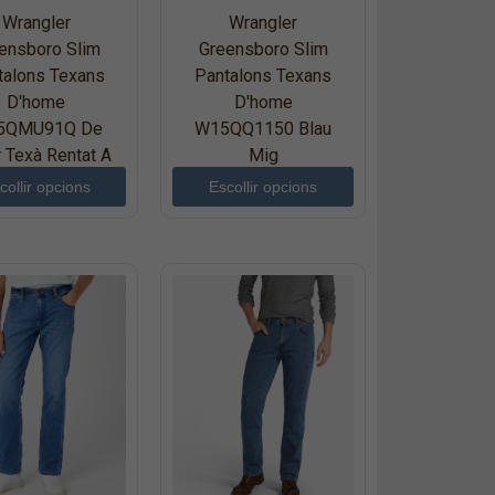
Wrangler
Wrangler
ensboro Slim
Greensboro Slim
talons Texans
Pantalons Texans
D'home
D'home
5QMU91Q De
W15QQ1150 Blau
r Texà Rentat A
Mig
La Pedra
collir opcions
Escollir opcions