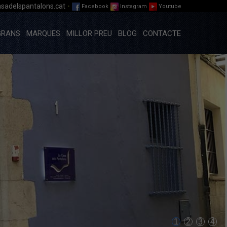
·
sadelspantalons.cat
Facebook
Instagram
Youtube
GRANS
MARQUES
MILLOR PREU
BLOG
CONTACTE
1
2
3
4