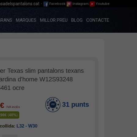
·
sadelspantalons.cat
Facebook
Instagram
Youtube
GRANS
MARQUES
MILLOR PREU
BLOG
CONTACTE
er Texas slim pantalons texans
ardina d'home W12S93248
461 ocre
31 punts
7€
IVA inclòs
,98€
(
40%
)
collida:
L32 - W30