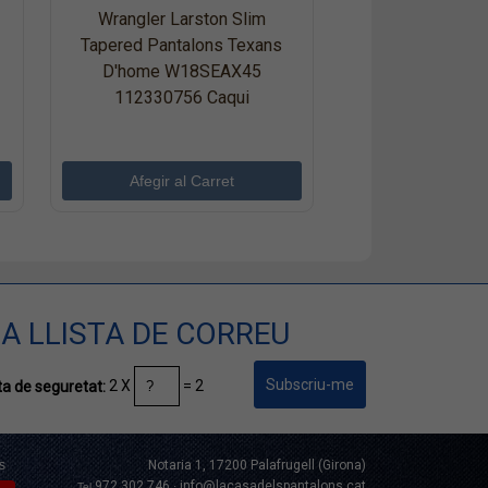
Wrangler Larston Slim
Tapered Pantalons Texans
D'home W18SEAX45
112330756 Caqui
A LLISTA DE CORREU
2 X
= 2
a de seguretat:
s
Notaria 1, 17200 Palafrugell (Girona)
972 302 746
info@lacasadelspantalons.cat
Tel.
·