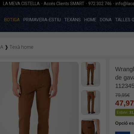
·
·
·
LA MEVA CISTELLA
Accés Clients SMART
972 302 746
info@laca
BOTIGA
PRIMAVERA-ESTIU
TEXANS
HOME
DONA
TALLES 
GA
❱
Texà home
Wrangl
de gav
112345
79,95€
47,9
Estalvi:
31
Opció es