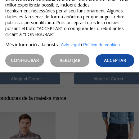
millor experiència possible, incloent dades
39,95€
47,97€
tècnicament necessàries per al seu funcionament. Algunes
IVA inclòs
IVA inclòs
dades es fan servir de forma anònima per que puguis rebre
Estalvi:
40,00€
(
50%
)
Estalvi:
31,98€
(
40%
)
publicitat personalitzada. Pots acceptar totes les cookies
polsant el botó "ACCEPTAR" o configurar-les o rebutjar-les
Wrangler Texas Slim
Wrangler Texas Slim
clicant a "CONFIGURAR".
Pantalons Texans De
Pantalons Texans De
Més informació a la nostra
i
.
Avís legal
Política de cookies
Gavardina D'home
Gavardina D'home
W12SEA38V Pedra
W12S93G40 112345460
CONFIGURAR
REBUTJAR
ACCEPTAR
Caqui
 productes de la mateixa marca