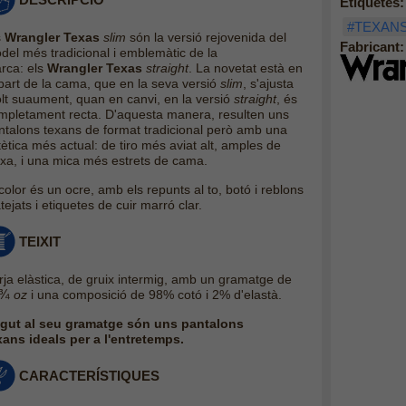
Etiquetes:
#TEXAN
s
Wrangler Texas
slim
són la versió rejovenida del
Fabricant:
del més tradicional i emblemàtic de la
rca: els
Wrangler Texas
straight
. La novetat està en
 part de la cama, que en la seva versió
slim
, s'ajusta
lt suaument, quan en canvi, en la versió
straight
, és
mpletament recta. D'aquesta manera, resulten uns
ntalons texans de format tradicional però amb una
tètica més actual: de tiro més aviat alt, amples de
ixa, i una mica més estrets de cama.
color és un ocre, amb els repunts al to, botó i reblons
tejats i etiquetes de cuir marró clar.
TEIXIT
rja elàstica, de gruix intermig, amb un gramatge de
¾
oz
i una composició de 98% cotó i 2% d'elastà.
gut al seu gramatge són uns pantalons
xans ideals per a l'entretemps.
CARACTERÍSTIQUES