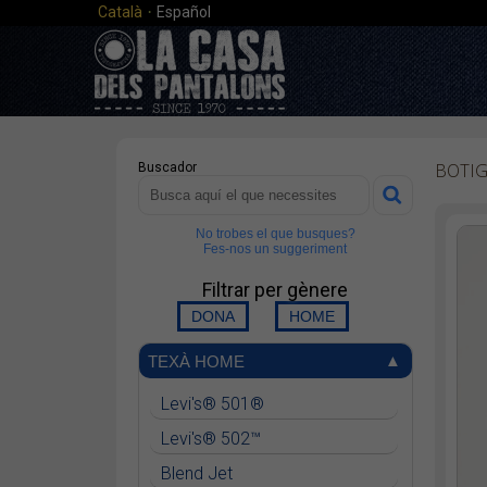
·
Català
Español
BOTI
Buscador
No trobes el que busques?
Fes-nos un suggeriment
Filtrar per gènere
TEXÀ HOME
Levi's® 501®
Levi's® 502™
Blend Jet