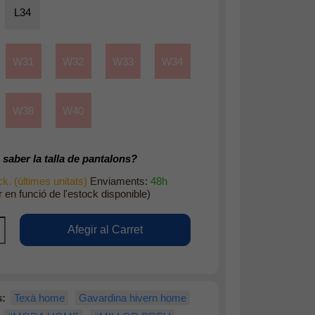
L34
W31
W32
W33
W34
W38
W40
saber la talla de pantalons?
k. (últimes unitats)
Enviaments:
48h
r en funció de l'estock disponible)
s:
Texà home
Gavardina hivern home