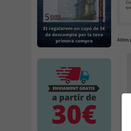
Cre
qu
Altres