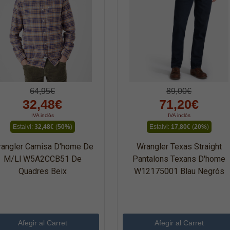
64,95€
89,00€
32,48€
71,20€
IVA inclòs
IVA inclòs
Estalvi:
32,48€
(
50%
)
Estalvi:
17,80€
(
20%
)
angler Camisa D'home De
Wrangler Texas Straight
M/ll W5A2CCB51 De
Pantalons Texans D'home
Quadres Beix
W12175001 Blau Negrós