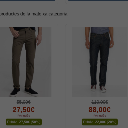
 productes de la mateixa categoria
55,00€
110,00€
27,50€
88,00€
IVA inclòs
IVA inclòs
Estalvi:
27,50€
(
50%
)
Estalvi:
22,00€
(
20%
)