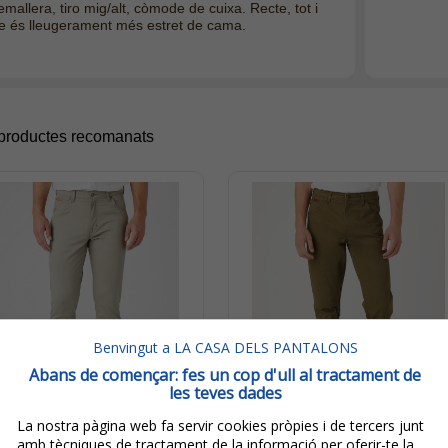
mallera, tiro mig/alt, còmode de cuixa. Recte, tot i
e és lleugerament més
estret
de cama.
 productes recomanats
Benvingut a LA CASA DELS PANTALONS
Abans de començar: fes un cop d'ull al tractament de
les teves dades
La nostra pàgina web fa servir cookies pròpies i de tercers junt
amb tècniques de tractament de la informació per oferir-te la
79,95€
79,95€