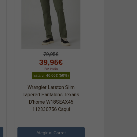
79,95€
39,95€
IVA inclòs
Estalvi:
40,00€
(
50%
)
Wrangler Larston Slim
Tapered Pantalons Texans
D'home W18SEAX45
112330756 Caqui