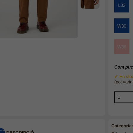
L32
W30
W36
Com puc 
✔ En stoc
(pot varia
Categorie
DESCRIPCIÓ