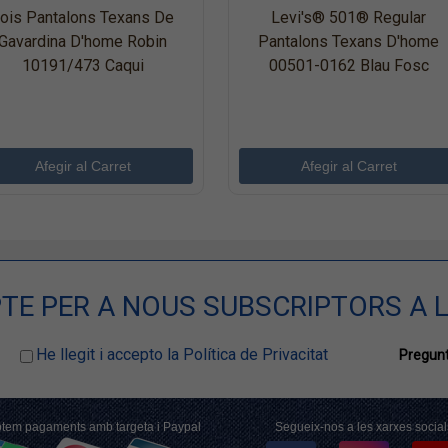
ois Pantalons Texans De
Levi's® 501® Regular
Gavardina D'home Robin
Pantalons Texans D'home
10191/473 Caqui
00501-0162 Blau Fosc
TE PER A NOUS SUBSCRIPTORS A L
He llegit i accepto la Política de Privacitat
Pregunt
tem pagaments amb targeta i Paypal
Segueix-nos a les xarxes social