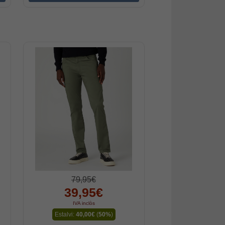
79,95€
39,95€
IVA inclòs
Estalvi:
40,00€
(
50%
)