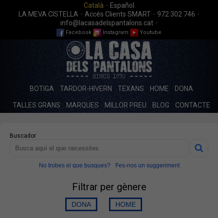
·
Català
Español
·
·
·
LA MEVA CISTELLA
Accés Clients SMART
972 302 746
·
info@lacasadelspantalons.cat
Facebook
Instagram
Youtube
BOTIGA
TARDOR-HIVERN
TEXANS
HOME
DONA
TALLES GRANS
MARQUES
MILLOR PREU
BLOG
CONTACTE
Buscador
No trobes el que busques?
Fes-nos un suggeriment
Filtrar per gènere