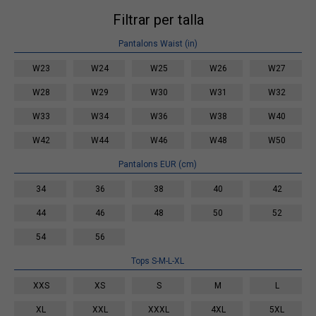
Filtrar per talla
Pantalons Waist (in)
W23
W24
W25
W26
W27
W28
W29
W30
W31
W32
W33
W34
W36
W38
W40
W42
W44
W46
W48
W50
Pantalons EUR (cm)
34
36
38
40
42
44
46
48
50
52
54
56
Tops S-M-L-XL
XXS
XS
S
M
L
XL
XXL
XXXL
4XL
5XL