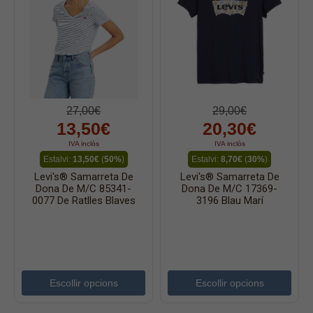
27,00€
29,00€
13,50€
20,30€
IVA inclòs
IVA inclòs
Estalvi:
13,50€
(
50%
)
Estalvi:
8,70€
(
30%
)
Levi's® Samarreta De
Levi's® Samarreta De
Dona De M/c 85341-
Dona De M/c 17369-
0077 De Ratlles Blaves
3196 Blau Marí
Escollir opcions
Escollir opcions