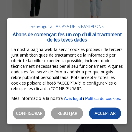
Benvingut a LA CASA DELS PANTALONS
27,00€
27,00€
Abans de començar: fes un cop d'ull al tractament
21,60€
21,60€
de les teves dades
IVA inclòs
IVA inclòs
La nostra pàgina web fa servir cookies pròpies i de tercers
Estalvi:
5,40€
(
20%
)
Estalvi:
5,40€
(
20%
)
junt amb tècniques de tractament de la informació per
Levi’s® Samarreta De
Levi’s® Samarreta De
oferir-te la millor experiència possible, incloent dades
Dona De M/c 85341-
Dona De M/c 85341-
tècnicament necessàries per al seu funcionament. Algunes
0003 Negra
0002 Blanca
dades es fan servir de forma anònima per que puguis
rebre publicitat personalitzada. Pots acceptar totes les
cookies polsant el botó "ACCEPTAR" o configurar-les o
rebutjar-les clicant a "CONFIGURAR".
Més informació a la nostra
i
.
Avís legal
Política de cookies
Escollir opcions
Escollir opcions
CONFIGURAR
REBUTJAR
ACCEPTAR