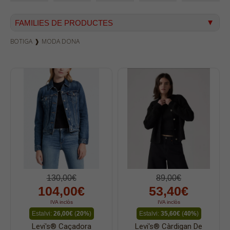
FAMILIES DE PRODUCTES
BOTIGA
❱
MODA DONA
Texà home
Texà dona
Dockers
Pana home
Samarretes
Bermudes
Dessuadores
Camises
Polos
130,00€
89,00€
104,00€
53,40€
Bruses
IVA inclòs
IVA inclòs
Bosses
Estalvi:
26,00€
(
20%
)
Estalvi:
35,60€
(
40%
)
Vestits
Levi's® Caçadora
Levi's® Càrdigan De