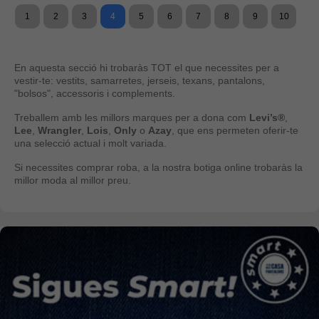
1
2
3
4
5
6
7
8
9
10
En aquesta secció hi trobaràs TOT el que necessites per a
vestir-te: vestits, samarretes, jerseis, texans, pantalons,
"bolsos", accessoris i complements.
Treballem amb les millors marques per a dona com
Levi’s®
,
Lee
,
Wrangler
,
Lois
,
Only
o
Azay
, que ens permeten oferir-te
una selecció actual i molt variada.
Si necessites comprar roba, a la nostra botiga online trobaràs la
millor moda al millor preu.