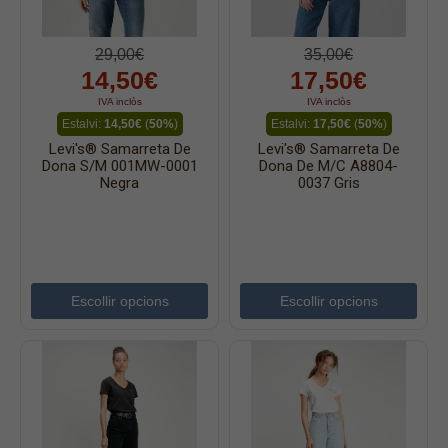
29,00€
35,00€
14,50€
17,50€
IVA inclòs
IVA inclòs
Estalvi:
14,50€
(
50%
)
Estalvi:
17,50€
(
50%
)
Levi's® Samarreta De
Levi's® Samarreta De
Dona S/m 001MW-0001
Dona De M/c A8804-
Negra
0037 Gris
Escollir opcions
Escollir opcions