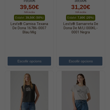
79,00€
39,00€
39,50€
31,20€
IVA inclòs
IVA inclòs
Estalvi:
39,50€
(
50%
)
Estalvi:
7,80€
(
20%
)
Levi's® Camisa Texana
Levi's® Samarreta De
De Dona 16786-0007
Dona De M/ll 000KL-
Blau Mig
0001 Negra
Escollir opcions
Escollir opcions