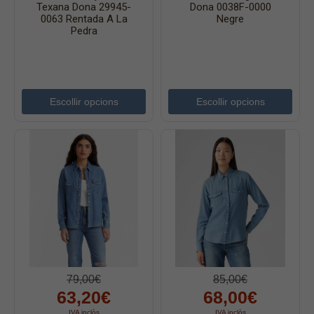
Texana Dona 29945-
Dona 0038F-0000
Faldilles
0063 Rentada A La
Negre
Pedra
Jerseis
Jaquetes
Accessoris
Escollir opcions
Escollir opcions
Cinturons
Bufandes i mocadors
Calçat
Gavardina estiu home
Gavardina hivern home
Mitjons
Pana dona
Roba interior
79,00€
85,00€
63,20€
68,00€
IVA inclòs
IVA inclòs