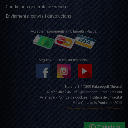
Condicions generals de venda
Enviaments, canvis i devolucions
Acceptem pagaments amb targeta i Paypal
Segueix-nos a les xarxes socials
Notaria 1, 17200 Palafrugell (Girona)
972 302 746
info@lacasadelspantalons.cat
Tel.
·
Avís legal
Política de cookies
Política de privacitat
·
·
© La Casa dels Pantalons 2019
Programació i disseny web
TIC Serveis
T'ajudem