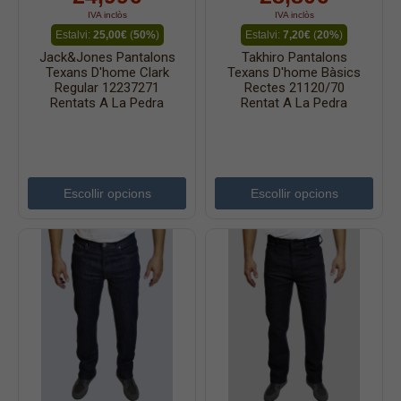
IVA inclòs
IVA inclòs
Estalvi:
25,00€
(
50%
)
Estalvi:
7,20€
(
20%
)
Jack&Jones Pantalons
Takhiro Pantalons
Texans D'home Clark
Texans D'home Bàsics
Regular 12237271
Rectes 21120/70
Rentats A La Pedra
Rentat A La Pedra
Escollir opcions
Escollir opcions