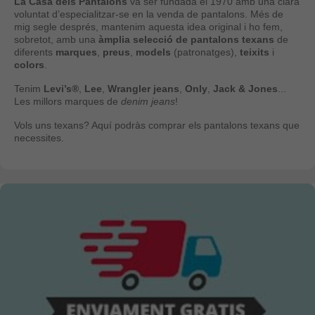
La Casa dels Pantalons
va ser fundada el 1970 amb una clara
voluntat d’especialitzar-se en la venda de pantalons. Més de
mig segle després, mantenim aquesta idea original i ho fem,
sobretot, amb una
àmplia selecció de pantalons texans
de
diferents
marques
,
preus
,
models
(patronatges),
teixits
i
colors
.
Tenim
Levi’s®
,
Lee
,
Wrangler jeans
,
Only
,
Jack & Jones
...
Les millors marques de
denim jeans
!
Vols uns texans? Aquí podràs comprar els pantalons texans que
necessites.