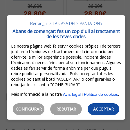
36,00€
36,00€
28,80€
28,80€
IVA inclòs
IVA inclòs
Benvingut a LA CASA DELS PANTALONS
Estalvi:
7,20€
(
20%
)
Estalvi:
7,20€
(
20%
)
Abans de començar: fes un cop d'ull al tractament
Takhiro Pantalons
Takhiro Pantalons
de les teves dades
Texans D'home Bàsics
Texans D'home Bàsics
Rectes 21120/72 Blau
Rectes 21120/71 Negre
La nostra pàgina web fa servir cookies pròpies i de tercers
Fosc
Rentat
junt amb tècniques de tractament de la informació per
oferir-te la millor experiència possible, incloent dades
tècnicament necessàries per al seu funcionament. Algunes
dades es fan servir de forma anònima per que puguis
rebre publicitat personalitzada. Pots acceptar totes les
Escollir opcions
Escollir opcions
cookies polsant el botó "ACCEPTAR" o configurar-les o
rebutjar-les clicant a "CONFIGURAR".
Més informació a la nostra
i
.
Avís legal
Política de cookies
1
2
3
4
5
6
7
8
9
10
CONFIGURAR
REBUTJAR
ACCEPTAR
11
12