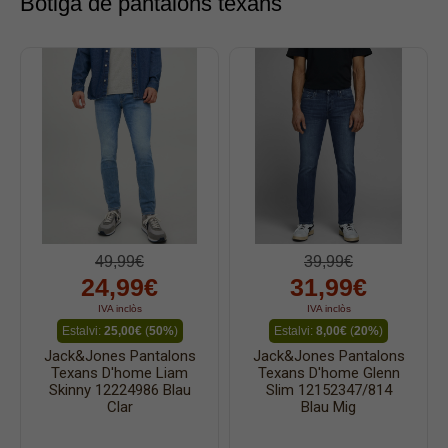
Botiga de pantalons texans
Texà dona
Dockers
Pana home
Samarretes
Bermudes
Dessuadores
Camises
Polos
49,99€
39,99€
Bruses
24,99€
31,99€
Bosses
IVA inclòs
IVA inclòs
Vestits
Estalvi:
25,00€
(
50%
)
Estalvi:
8,00€
(
20%
)
Jack&Jones Pantalons
Jack&Jones Pantalons
Faldilles
Texans D'home Liam
Texans D'home Glenn
Skinny 12224986 Blau
Slim 12152347/814
Jerseis
Clar
Blau Mig
Jaquetes