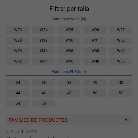
Filtrar per talla
Pantalons Waist (in)
W23
W24
W25
W26
W27
W28
W29
W30
W31
W32
W33
W34
W36
W38
W40
W42
W44
W46
W48
W50
Pantalons EUR (cm)
34
36
38
40
42
44
46
48
50
52
54
56
FAMILIES DE PRODUCTES
BOTIGA
❱
TEXANS
Texà home