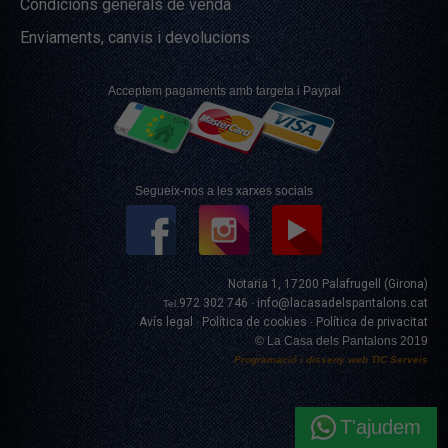
Condicions generals de venda
Enviaments, canvis i devolucions
Acceptem pagaments amb targeta i Paypal
Segueix-nos a les xarxes socials
Notaria 1, 17200 Palafrugell (Girona)
972 302 746
info@lacasadelspantalons.cat
Tel.
·
Avís legal
Política de cookies
Política de privacitat
·
·
© La Casa dels Pantalons 2019
Programació i disseny web
TIC Serveis
T'ajudem