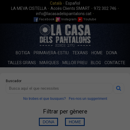
·
Català
Español
·
·
·
LA MEVA CISTELLA
Accés Clients SMART
972 302 746
·
info@lacasadelspantalons.cat
Facebook
Instagram
Youtube
BOTIGA
PRIMAVERA-ESTIU
TEXANS
HOME
DONA
TALLES GRANS
MARQUES
MILLOR PREU
BLOG
CONTACTE
Buscador
No trobes el que busques?
Fes-nos un suggeriment
Filtrar per gènere