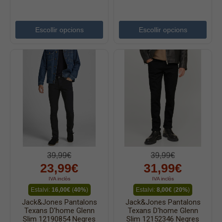
Accessoris
Cinturons
Escollir opcions
Escollir opcions
Bufandes i mocadors
Calçat
Gavardina estiu home
Gavardina hivern home
Mitjons
Pana dona
Roba interior
39,99€
39,99€
23,99€
31,99€
IVA inclòs
IVA inclòs
Estalvi:
16,00€
(
40%
)
Estalvi:
8,00€
(
20%
)
Jack&Jones Pantalons
Jack&Jones Pantalons
Texans D'home Glenn
Texans D'home Glenn
Slim 12190854 Negres
Slim 12152346 Negres