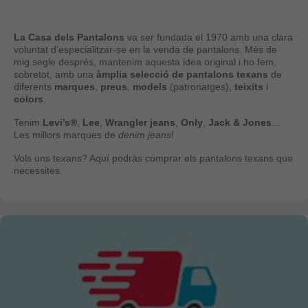
La Casa dels Pantalons
va ser fundada el 1970 amb una clara
voluntat d’especialitzar-se en la venda de pantalons. Més de
mig segle després, mantenim aquesta idea original i ho fem,
sobretot, amb una
àmplia selecció de pantalons texans
de
diferents
marques
,
preus
,
models
(patronatges),
teixits
i
colors
.
Tenim
Levi’s®
,
Lee
,
Wrangler jeans
,
Only
,
Jack & Jones
...
Les millors marques de
denim jeans
!
Vols uns texans? Aquí podràs comprar els pantalons texans que
necessites.