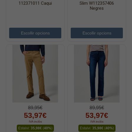
112371011 Caqui
Slim W112357406
Negres
Escollir opcions
Escollir opcions
89,95€
89,95€
53,97€
53,97€
IVA inclòs
IVA inclòs
Estalvi:
35,98€
(
40%
)
Estalvi:
35,98€
(
40%
)