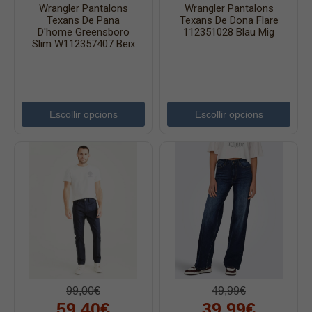
Wrangler Pantalons
Wrangler Pantalons
Texans De Pana
Texans De Dona Flare
D'home Greensboro
112351028 Blau Mig
Slim W112357407 Beix
Escollir opcions
Escollir opcions
99,00€
49,99€
59,40€
39,99€