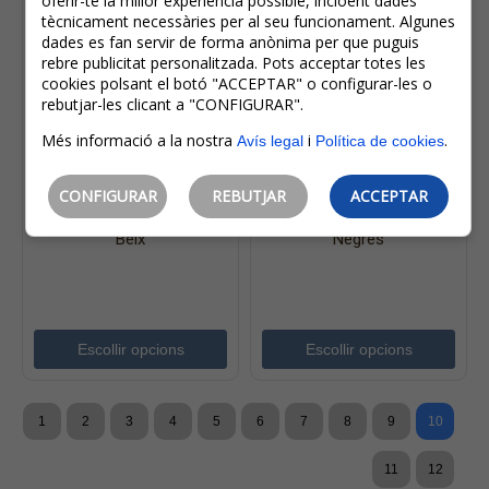
oferir-te la millor experiència possible, incloent dades
tècnicament necessàries per al seu funcionament. Algunes
dades es fan servir de forma anònima per que puguis
rebre publicitat personalitzada. Pots acceptar totes les
39,99€
39,99€
cookies polsant el botó "ACCEPTAR" o configurar-les o
19,99€
23,99€
rebutjar-les clicant a "CONFIGURAR".
IVA inclòs
IVA inclòs
Més informació a la nostra
i
.
Avís legal
Política de cookies
Estalvi:
20,00€
(
50%
)
Estalvi:
16,00€
(
40%
)
Only Pantalons Texans
Only Pantalons Texans
CONFIGURAR
REBUTJAR
ACCEPTAR
De Dona Blush Mid
De Dona Blush Mid
Waist Flared 15230778
Waist Skinny 15167313
Beix
Negres
Escollir opcions
Escollir opcions
1
2
3
4
5
6
7
8
9
10
11
12