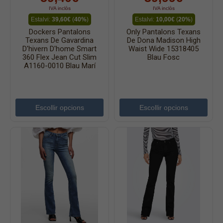
IVA inclòs
IVA inclòs
Estalvi:
39,60€
(
40%
)
Estalvi:
10,00€
(
20%
)
Dockers Pantalons
Only Pantalons Texans
Texans De Gavardina
De Dona Madison High
D'hivern D'home Smart
Waist Wide 15318405
360 Flex Jean Cut Slim
Blau Fosc
A1160-0010 Blau Marí
Escollir opcions
Escollir opcions