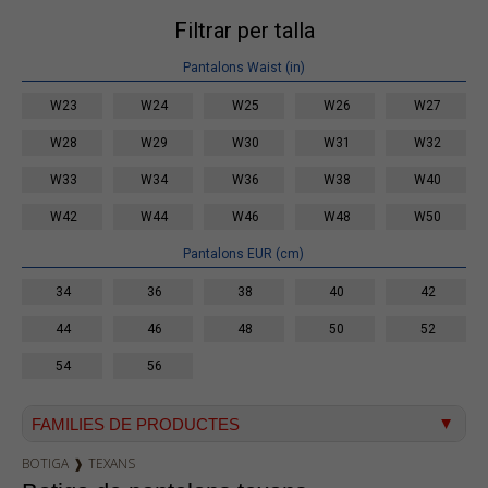
Filtrar per talla
Pantalons Waist (in)
W23
W24
W25
W26
W27
W28
W29
W30
W31
W32
W33
W34
W36
W38
W40
W42
W44
W46
W48
W50
Pantalons EUR (cm)
34
36
38
40
42
44
46
48
50
52
54
56
FAMILIES DE PRODUCTES
BOTIGA
❱
TEXANS
Texà home