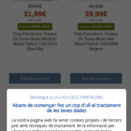
39,99€
49,99€
31,99€
39,99€
IVA inclòs
IVA inclòs
Estalvi:
8,00€
(
20%
)
Estalvi:
10,00€
(
20%
)
Only Pantalons Texans
Only Pantalons Texans
De Dona Blush Medium
De Dona Blush Mid
Waist Flared 15223514
Waist Flared 15324908
Blau Mig
Negres
Escollir opcions
Escollir opcions
Benvingut a LA CASA DELS PANTALONS
Abans de començar: fes un cop d'ull al tractament
de les teves dades
La nostra pàgina web fa servir cookies pròpies i de tercers
junt amb tècniques de tractament de la informació per