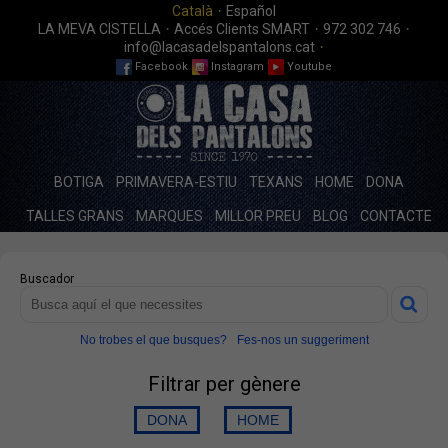
·
Català
Español
·
·
·
LA MEVA CISTELLA
Accés Clients SMART
972 302 746
·
info@lacasadelspantalons.cat
Facebook
Instagram
Youtube
BOTIGA
PRIMAVERA-ESTIU
TEXANS
HOME
DONA
TALLES GRANS
MARQUES
MILLOR PREU
BLOG
CONTACTE
Buscador
No trobes el que busques?
Fes-nos un suggeriment
Filtrar per gènere