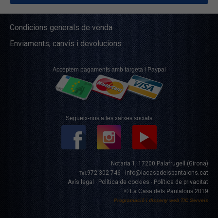
Condicions generals de venda
Enviaments, canvis i devolucions
Acceptem pagaments amb targeta i Paypal
Segueix-nos a les xarxes socials
Notaria 1, 17200 Palafrugell (Girona)
972 302 746
info@lacasadelspantalons.cat
Tel.
·
Avís legal
Política de cookies
Política de privacitat
·
·
© La Casa dels Pantalons 2019
Programació i disseny web
TIC Serveis