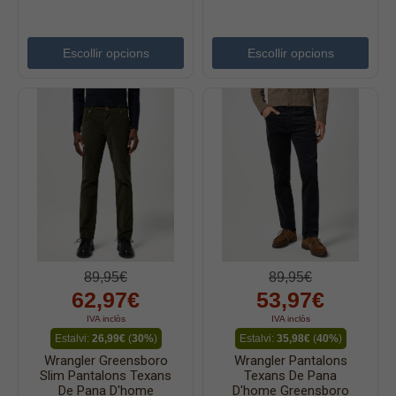
Accessoris
Cinturons
Escollir opcions
Escollir opcions
Bufandes i mocadors
Calçat
Gavardina estiu home
Gavardina hivern home
Mitjons
Pana dona
Roba interior
89,95€
89,95€
62,97€
53,97€
IVA inclòs
IVA inclòs
Estalvi:
26,99€
(
30%
)
Estalvi:
35,98€
(
40%
)
Wrangler Greensboro
Wrangler Pantalons
Slim Pantalons Texans
Texans De Pana
De Pana D'home
D'home Greensboro