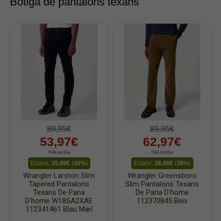
Botiga de pantalons texans
Texà dona
Dockers
Pana home
Samarretes
Bermudes
Dessuadores
Camises
Polos
89,95€
89,95€
Bruses
53,97€
62,97€
Bosses
IVA inclòs
IVA inclòs
Vestits
Estalvi:
35,98€
(
40%
)
Estalvi:
26,99€
(
30%
)
Wrangler Larston Slim
Wrangler Greensboro
Faldilles
Tapered Pantalons
Slim Pantalons Texans
Texans De Pana
De Pana D'home
Jerseis
D'home W18SA2XAE
112370845 Beix
112341461 Blau Marí
Jaquetes