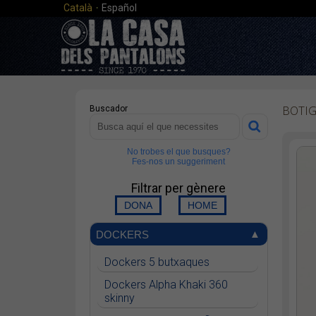
·
Català
Español
BOTI
Buscador
No trobes el que busques?
Fes-nos un suggeriment
Filtrar per gènere
DOCKERS
Dockers 5 butxaques
Dockers Alpha Khaki 360
skinny