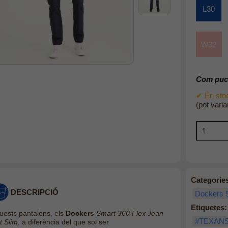
L30
W32
Com puc 
✔ En stoc
(pot varia
Categorie
DESCRIPCIÓ
Dockers 
Etiquetes:
uests pantalons, els
Dockers
Smart 360 Flex Jean
#TEXAN
t Slim
, a diferència del que sol ser