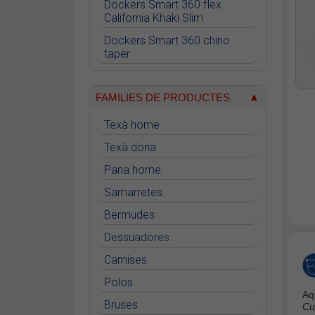
Dockers Smart 360 flex
California Khaki Slim
Dockers Smart 360 chino
taper
Dockers Alpha Khaki tapered
FAMILIES DE PRODUCTES
Dockers Alpha Khaki supreme
flex™ skinny
Texà home
Dockers Women Weekend
Texà dona
Chino slim ankle
Pana home
Dockers Smart 360 flex
California Khaki Skinny
Samarretes
Dockers Go Airweave Chino
Bermudes
Slim
Dessuadores
Dockers Go Active Flex Chino
Skinny
Camises
Polos
Aq
Bruses
Cu