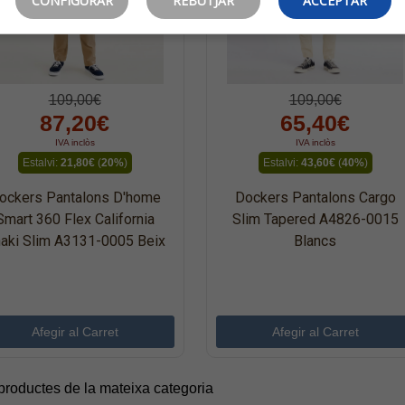
CONFIGURAR
REBUTJAR
ACCEPTAR
109,00€
109,00€
87,20€
65,40€
IVA inclòs
IVA inclòs
Estalvi:
21,80€
(
20%
)
Estalvi:
43,60€
(
40%
)
ockers Pantalons D'home
Dockers Pantalons Cargo
Smart 360 Flex California
Slim Tapered A4826-0015
aki Slim A3131-0005 Beix
Blancs
 productes de la mateixa categoria