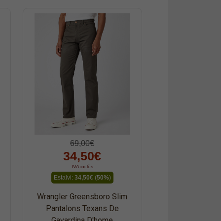
69,00€
34,50€
IVA inclòs
Estalvi:
34,50€
(
50%
)
Wrangler Greensboro Slim
Pantalons Texans De
Gavardina D'home