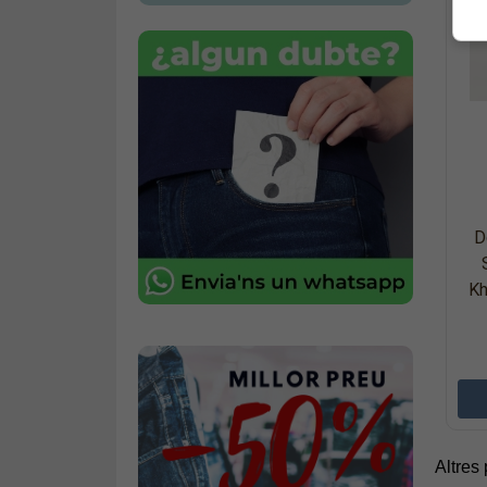
D
Kh
Altres