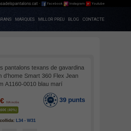
·
sadelspantalons.cat
Facebook
Instagram
Youtube
GRANS
MARQUES
MILLOR PREU
BLOG
CONTACTE
s pantalons texans de gavardina
rn d'home Smart 360 Flex Jean
im A1160-0010 blau marí
39 punts
0€
IVA inclòs
,60€
(
40%
)
collida:
L34 - W31