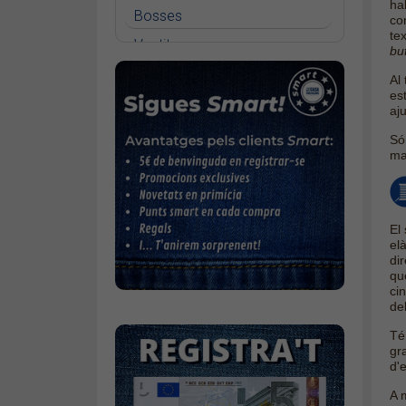
ha
Bosses
con
te
Vestits
bu
Faldilles
Al
es
Jerseis
aju
Jaquetes
Só
ma
Accessoris
Cinturons
Bufandes i mocadors
El 
elà
Calçat
di
Gavardina estiu home
qu
cin
Gavardina hivern home
del
Mitjons
Té
gr
Pana dona
d'
Roba interior
A 