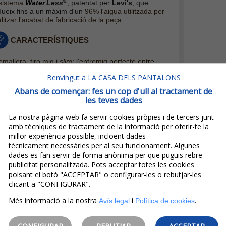
®
 sistema
Water
Less
, patentat per
Levi's
, que
dueix fins a un màxim d'un
96% l'aigua utilitzada per
litzar l'acabat de fabricació de la peça.
CARACTERÍSTIQUES
emallera, tiro mig i
slim
: l'entremig perfecte entre
ustat i ample de cuixa i cama.
Benvingut a LA CASA DELS PANTALONS
Abans de començar: fes un cop d'ull al tractament de
les teves dades
La nostra pàgina web fa servir cookies pròpies i de tercers junt
amb tècniques de tractament de la informació per oferir-te la
 productes de la mateixa marca
millor experiència possible, incloent dades
tècnicament necessàries per al seu funcionament. Algunes
dades es fan servir de forma anònima per que puguis rebre
publicitat personalitzada. Pots acceptar totes les cookies
polsant el botó "ACCEPTAR" o configurar-les o rebutjar-les
clicant a "CONFIGURAR".
Més informació a la nostra
i
.
Avís legal
Política de cookies