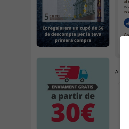
el
re
rea
Cr
aj
Altres