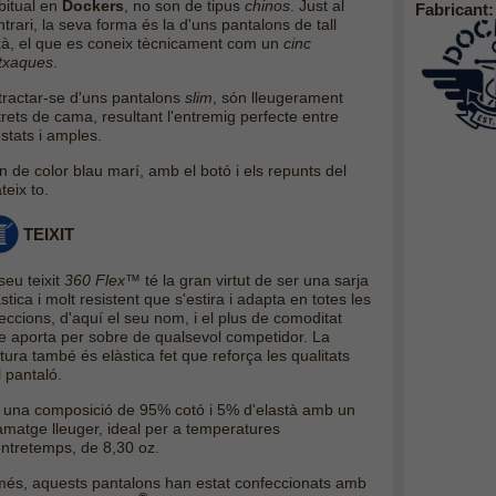
bitual en
Dockers
, no son de tipus
chinos
. Just al
Fabricant:
trari, la seva forma és la d'uns pantalons de tall
xà, el que es coneix tècnicament com un
cinc
txaques
.
 tractar-se d'uns pantalons
slim
, són lleugerament
trets de cama, resultant l'entremig perfecte entre
stats i amples.
n de color blau marí, amb el botó i els repunts del
teix to.
TEIXIT
seu teixit
360
Flex™
té la gran virtut de ser una sarja
stica i molt resistent que s'estira i adapta en totes les
reccions, d'aquí el seu nom, i el plus de comoditat
e aporta per sobre de qualsevol competidor. La
tura també és elàstica fet que reforça les qualitats
 pantaló.
 una composició de 95% cotó i 5% d'elastà amb un
amatge lleuger, ideal per a temperatures
entretemps, de 8,30 oz.
més, aquests pantalons han estat confeccionats amb