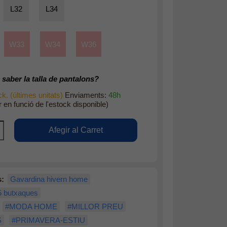
L32
L34
W33
W34
W36
saber la talla de pantalons?
k. (últimes unitats)
Enviaments:
48h
r en funció de l'estock disponible)
s:
Gavardina hivern home
5 butxaques
#MODA HOME
#MILLOR PREU
S
#PRIMAVERA-ESTIU