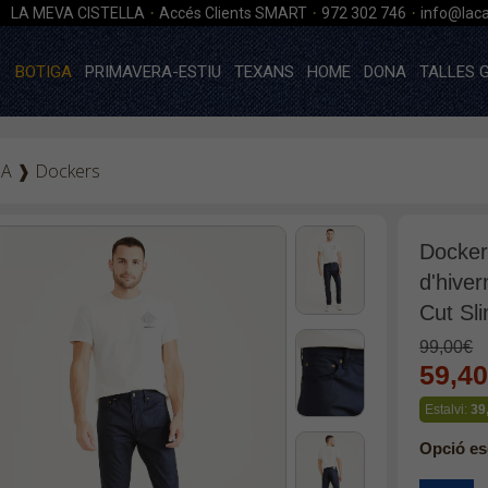
·
·
·
LA MEVA CISTELLA
Accés Clients SMART
972 302 746
info@laca
BOTIGA
PRIMAVERA-ESTIU
TEXANS
HOME
DONA
TALLES 
GA
❱
Dockers
Docker
d'hive
Cut Sl
99,00€
59,4
Estalvi:
39
Opció es