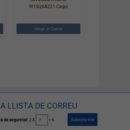
W15QKA221 Caqui
A LLISTA DE CORREU
2 X
= 6
a de seguretat: