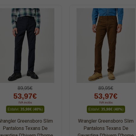
89,95€
89,95€
53,97€
53,97€
IVA inclòs
IVA inclòs
Estalvi:
35,98€
(
40%
)
Estalvi:
35,98€
(
40%
)
rangler Greensboro Slim
Wrangler Greensboro Slim
Pantalons Texans De
Pantalons Texans De
avardina D'hivern D'home
Gavardina D'hivern D'home