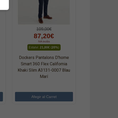
109,00€
87,20€
IVA inclòs
Estalvi:
21,80€
(
20%
)
Dockers Pantalons D'home
Smart 360 Flex California
Khaki Slim A3131-0007 Blau
Marí