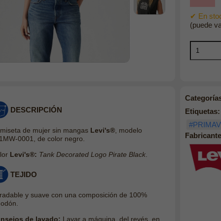
✔ En stoc
(puede va
Categoría
DESCRIPCIÓN
Etiquetas:
#PRIMA
miseta de mujer sin mangas
Levi's®
, modelo
Fabricante
1MW-0001, de color negro.
lor
Levi's®:
Tank Decorated Logo Pirate Black
.
TEJIDO
radable y suave con una composición de 100%
godón.
nsejos de lavado:
Lavar a máquina, del revés, en