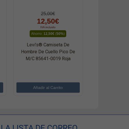
25,00€
12,50€
IVA incluido
Ahorro:
12,50€
(
50%
)
Levi’s® Camiseta De
Hombre De Cuello Pico De
M/c 85641-0019 Roja
LA LISTA DE CORREO