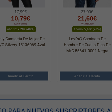
17,99€
27,00€
10,79€
21,60€
IVA incluido
IVA incluido
Ahorro:
7,20€
(
40%
)
Ahorro:
5,40€
(
20%
)
nly Camiseta De Mujer De
Levi’s® Camiseta De
/c Silvery 15136069 Azul
Hombre De Cuello Pico De
M/c 85641-0001 Negra
TO PARA NUEVOS SUSCRIPTORES A 