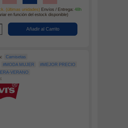
k. (últimas unidades)
Envíos / Entrega:
48h
riar en función del estock disponible)
s:
Camisetas
#MODA MUJER
#MEJOR PRECIO
VERA-VERANO
: