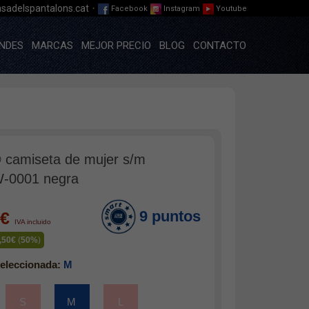
·
sadelspantalons.cat
Facebook
Instagram
Youtube
NDES
MARCAS
MEJOR PRECIO
BLOG
CONTACTO
® camiseta de mujer s/m
-0001 negra
9 puntos
0€
IVA incluido
,50€
(
50%
)
eleccionada:
M
S
M
L