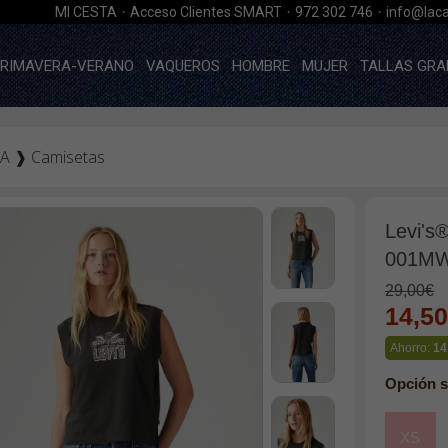
·
·
·
MI CESTA
Acceso Clientes SMART
972 302 746
info@laca
RIMAVERA-VERANO
VAQUEROS
HOMBRE
MUJER
TALLAS GRA
A
❱
Camisetas
Levi's
001MW
29,00€
14,5
Ahorro:
14
Opción s
XS