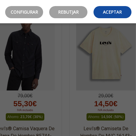
productos de la misma marca
CONFIGURAR
REBUTJAR
ACEPTAR
79,00€
29,00€
55,30€
14,50€
IVA incluido
IVA incluido
Ahorro:
23,70€
(
30%
)
Ahorro:
14,50€
(
50%
)
evi's® Camisa Vaquera De
Levi’s® Camiseta De
Pana De Hombre 85744-
Hombre De M/c 16143-