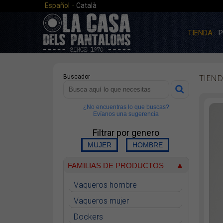
·
Español
Català
TIENDA
P
TIEND
Buscador
¿No encuentras lo que buscas?
Evíanos una sugerencia
Filtrar por genero
FAMILIAS DE PRODUCTOS
Vaqueros hombre
Vaqueros mujer
Dockers