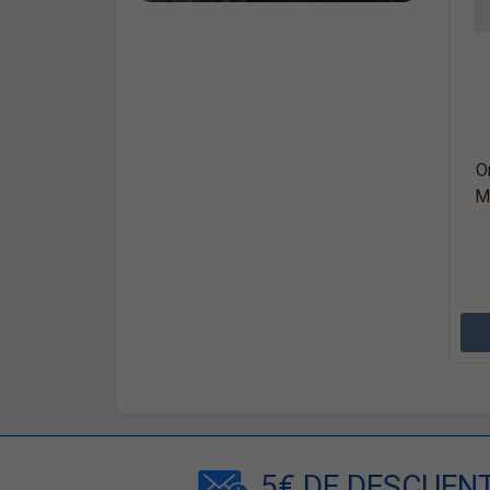
O
M
5€ DE DESCUEN