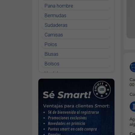
Pana hombre
Bermudas
Sudaderas
Camisas
Polos
Blusas
Bolsos
Vestidos
Ca
Faldas
00
Jerséys
Co
Chaquetas
Complementos
Ag
Cinturones
al
Bufandas y pañuelos
Co