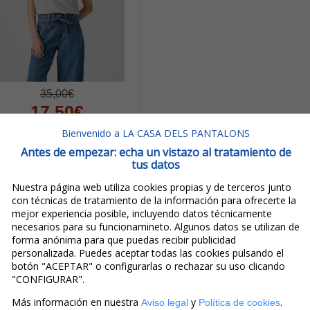
35,00€
17,50€
IVA incluido
Bienvenido a LA CASA DELS PANTALONS
Ahorro:
17,50€
(
50%
)
Antes de empezar: echa un vistazo al tratamiento de
tus datos
evi's® Camiseta De Mujer
De M/c A8804-0037 Gris
Nuestra página web utiliza cookies propias y de terceros junto
con técnicas de tratamiento de la información para ofrecerte la
mejor experiencia posible, incluyendo datos técnicamente
necesarios para su funcionamineto. Algunos datos se utilizan de
forma anónima para que puedas recibir publicidad
personalizada. Puedes aceptar todas las cookies pulsando el
botón "ACEPTAR" o configurarlas o rechazar su uso clicando
"CONFIGURAR".
Más información en nuestra
y
.
Aviso legal
Política de cookies