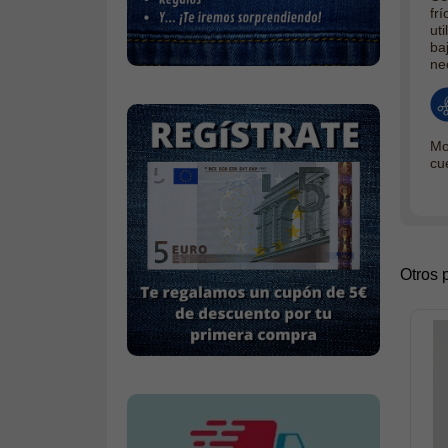
fr
Calcetines
ut
ba
Calzado
ne
Gabardina invierno hombre
Gabardina verano hombre
Pana mujer
Mo
cu
Ropa interior
Otros 