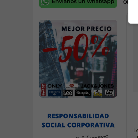
Otros 
L