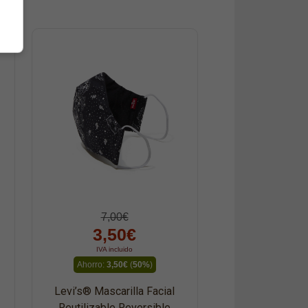
7,00€
3,50€
IVA incluido
Ahorro:
3,50€
(
50%
)
Levi’s® Mascarilla Facial
Reutilizable Reversible