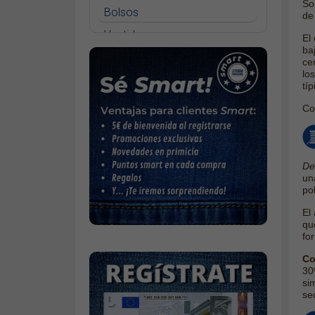
So
Bolsos
de
Only Blush medium waist flared
Vestidos
El 
Only Madison high waist wide
ba
Faldas
Only Alicia straight
ce
lo
Jerséys
Only Sui slim
tí
Chaquetas
Co
Complementos
Cinturones
De
Bufandas y pañuelos
un
po
Calcetines
El 
Calzado
qu
Gabardina invierno hombre
fo
Gabardina verano hombre
Co
30
Pana mujer
sim
se
Ropa interior