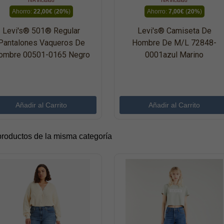
IVA incluido
IVA incluido
Ahorro:
22,00€
(
20%
)
Ahorro:
7,00€
(
20%
)
Levi's® 501® Regular
Levi's® Camiseta De
Pantalones Vaqueros De
Hombre De M/l 72848-
ombre 00501-0165 Negro
0001azul Marino
productos de la misma categoría