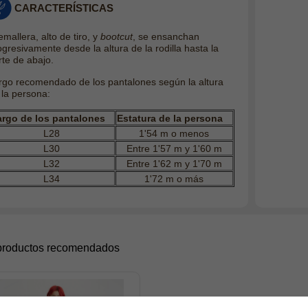
CARACTERÍSTICAS
mallera, alto de tiro, y
bootcut
, se ensanchan
ogresivamente desde la altura de la rodilla hasta la
rte de abajo.
rgo recomendado de los pantalones según la altura
 la persona:
argo de los pantalones
Estatura de la persona
L28
1'54 m o menos
L30
Entre 1'57 m y 1'60 m
L32
Entre 1'62 m y 1'70 m
L34
1'72 m o más
productos recomendados