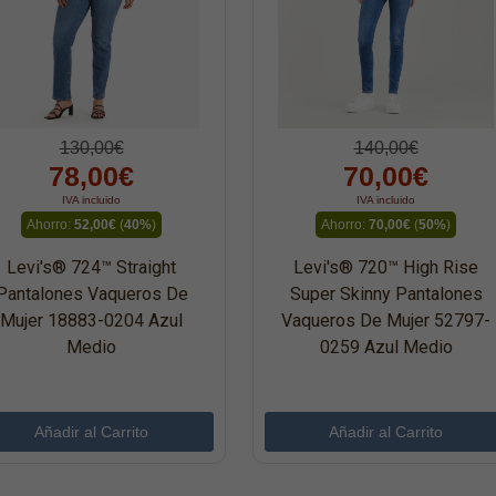
130,00€
140,00€
78,00€
70,00€
IVA incluido
IVA incluido
Ahorro:
52,00€
(
40%
)
Ahorro:
70,00€
(
50%
)
Levi's® 724™ Straight
Levi's® 720™ High Rise
Pantalones Vaqueros De
Super Skinny Pantalones
Mujer 18883-0204 Azul
Vaqueros De Mujer 52797-
Medio
0259 Azul Medio