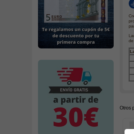
Cre
pr
pa
La
de
L
Otros 