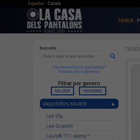
·
Español
Català
TIENDA
P
TIEND
Buscador
¿No encuentras lo que buscas?
Evíanos una sugerencia
Filtrar por genero
VAQUEROS MUJER
Lee Elly
Lee Scarlett
Levi's® 711 skinny™