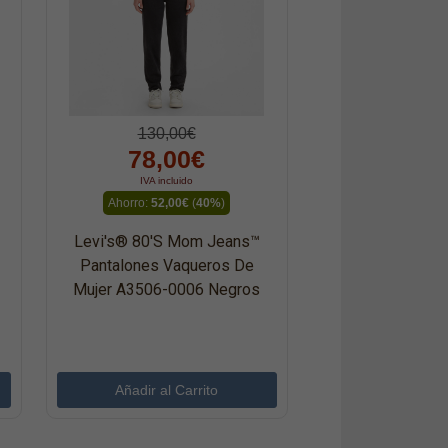
130,00€
78,00€
IVA incluido
Ahorro:
52,00€
(
40%
)
Levi's® 80's Mom Jeans™
Pantalones Vaqueros De
Mujer A3506-0006 Negros