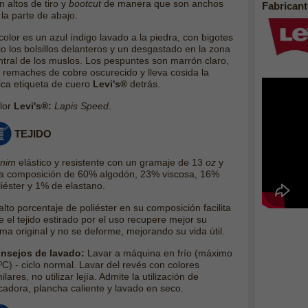
n altos de tiro y
bootcut
de manera que son anchos
Fabricant
 la parte de abajo.
color es un azul índigo lavado a la piedra, con bigotes
jo los bolsillos delanteros y un desgastado en la zona
ntral de los muslos. Los pespuntes son marrón claro,
s remaches de cobre oscurecido y lleva cosida la
pica etiqueta de cuero
Levi's®
detrás.
lor
Levi's®:
Lapis Speed
.
TEJIDO
nim
elástico y resistente con un gramaje de 13
oz
y
a composición de 60% algodón, 23% viscosa, 16%
liéster y 1% de elastano.
alto porcentaje de poliéster en su composición facilita
e el tejido estirado por el uso recupere mejor su
rma original y no se deforme, mejorando su vida útil.
nsejos de lavado:
Lavar a máquina en frío (máximo
ºC) - ciclo normal. Lavar del revés con colores
ilares, no utilizar lejía. Admite la utilización de
cadora, plancha caliente y lavado en seco.