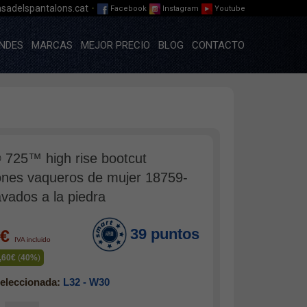
·
sadelspantalons.cat
Facebook
Instagram
Youtube
NDES
MARCAS
MEJOR PRECIO
BLOG
CONTACTO
® 725™ high rise bootcut
ones vaqueros de mujer 18759-
avados a la piedra
39 puntos
0€
IVA incluido
,60€
(
40%
)
eleccionada:
L32 - W30