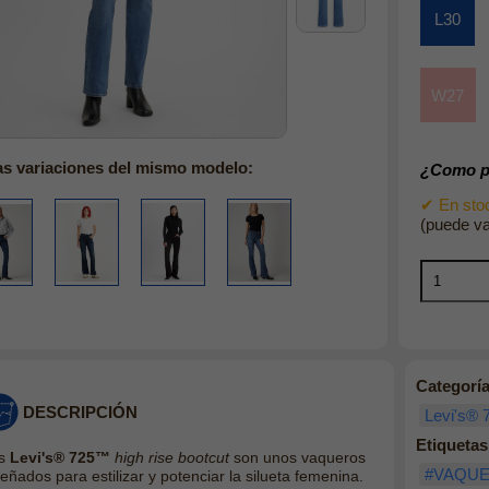
L30
W27
as variaciones del mismo modelo:
¿Como pu
✔ En stoc
(puede va
Categoría
DESCRIPCIÓN
Levi's® 
Etiquetas
s
Levi's® 725™
high rise bootcut
son unos vaqueros
#VAQU
eñados para estilizar y potenciar la silueta femenina.