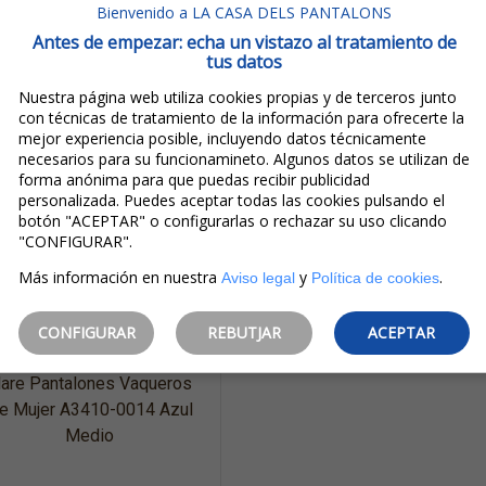
Bienvenido a LA CASA DELS PANTALONS
Antes de empezar: echa un vistazo al tratamiento de
tus datos
Nuestra página web utiliza cookies propias y de terceros junto
con técnicas de tratamiento de la información para ofrecerte la
mejor experiencia posible, incluyendo datos técnicamente
necesarios para su funcionamineto. Algunos datos se utilizan de
forma anónima para que puedas recibir publicidad
personalizada. Puedes aceptar todas las cookies pulsando el
botón "ACEPTAR" o configurarlas o rechazar su uso clicando
"CONFIGURAR".
120,00€
96,00€
Más información en nuestra
y
.
Aviso legal
Política de cookies
IVA incluido
Ahorro:
24,00€
(
20%
)
CONFIGURAR
REBUTJAR
ACEPTAR
Levi's® 726™ High Rise
lare Pantalones Vaqueros
e Mujer A3410-0014 Azul
Medio