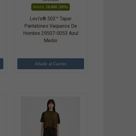
IVA incluido
Ahorro:
19,80€
(
20%
)
Levi's® 502™ Taper
Pantalones Vaqueros De
Hombre 29507-0053 Azul
Medio