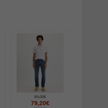
99,00€
79,20€