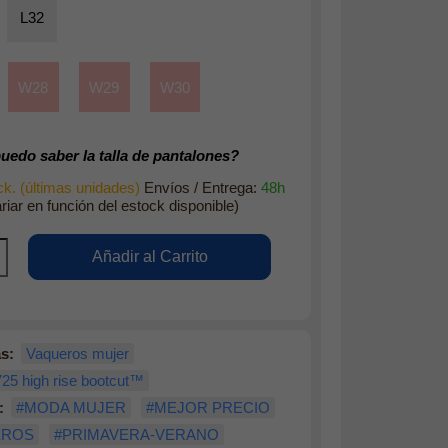
L32
W28
W29
W30
edo saber la talla de pantalones?
k. (últimas unidades)
Envíos / Entrega:
48h
riar en función del estock disponible)
s:
Vaqueros mujer
725 high rise bootcut™
:
#MODA MUJER
#MEJOR PRECIO
EROS
#PRIMAVERA-VERANO