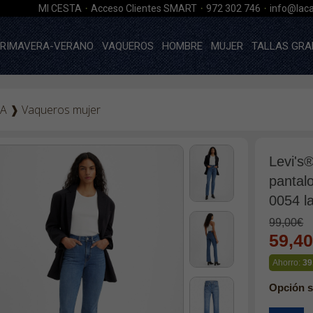
·
·
·
MI CESTA
Acceso Clientes SMART
972 302 746
info@laca
RIMAVERA-VERANO
VAQUEROS
HOMBRE
MUJER
TALLAS GRA
A
❱
Vaqueros mujer
Levi's
pantal
0054 l
99,00€
59,4
Ahorro:
39
Opción s