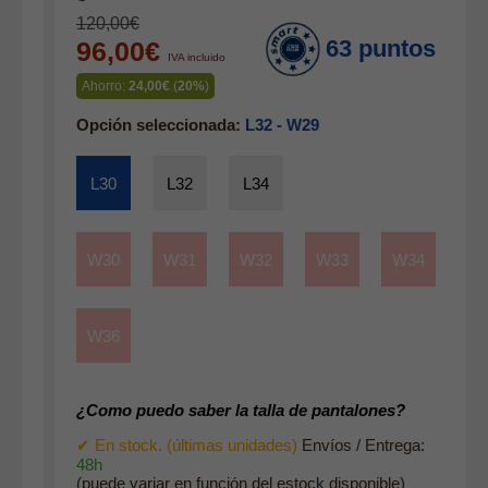
Gabardina verano hombre
120,00€
63 puntos
96,00€
Pana mujer
IVA incluido
Ropa interior
Ahorro:
24,00€
(
20%
)
Opción seleccionada:
L32 - W29
L30
L32
L34
W30
W31
W32
W33
W34
W36
¿Como puedo saber la talla de pantalones?
✔ En stock. (últimas unidades)
Envíos / Entrega:
48h
(puede variar en función del estock disponible)