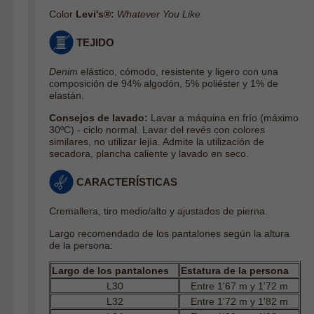
Color
Levi's®:
Whatever You Like
TEJIDO
Denim
elástico, cómodo, resistente y ligero con una
composición de 94% algodón, 5% poliéster y 1% de
elastán
.
Consejos de lavado:
Lavar a máquina en frío (máximo
30ºC) - ciclo normal. Lavar del revés con colores
similares, no utilizar lejía. Admite la utilización de
secadora, plancha caliente y lavado en seco.
CARACTERÍSTICAS
Cremallera, tiro medio/alto y ajustados de pierna.
Largo recomendado de los pantalones según la altura
de la persona:
Largo de los pantalones
Estatura de la persona
L30
Entre 1'67 m y 1'72 m
L32
Entre 1'72 m y 1'82 m