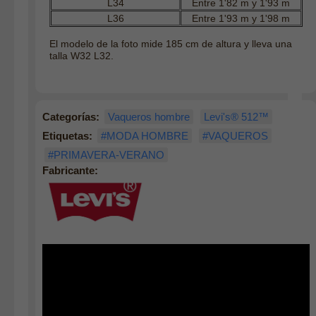
L34
Entre 1'82 m y 1'93 m
L36
Entre 1'93 m y 1'98 m
El modelo de la foto mide 185 cm de altura y lleva una
talla W32 L32.
Categorías:
Vaqueros hombre
Levi's® 512™
Etiquetas:
#MODA HOMBRE
#VAQUEROS
#PRIMAVERA-VERANO
Fabricante: