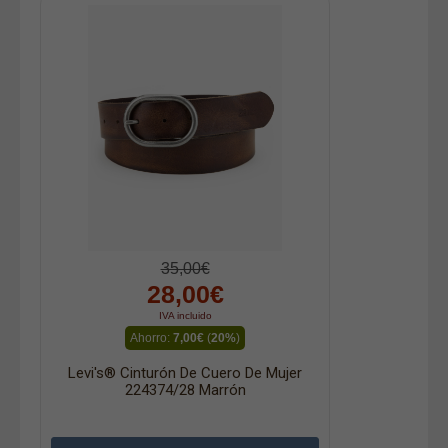
35,00€
28,00€
IVA incluido
Ahorro:
7,00€
(
20%
)
Levi's® Cinturón De Cuero De Mujer
224374/28 Marrón