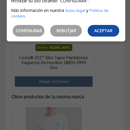
rechazar su uso clicando "CONFIGURAR".
Más información en nuestra
y
Aviso legal
Política de
.
cookies
140,00€
CONFIGURAR
REBUTJAR
ACEPTAR
84,00€
IVA incluido
Ahorro:
56,00€
(
40%
)
Levi's® 512™ Slim Taper Pantalones
Vaqueros De Hombre 28833-0999
Gris
Otros productos de la misma marca