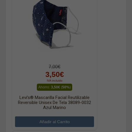
7,00€
3,50€
IVA incluido
Ahorro:
3,50€
(
50%
)
Levi’s® Mascarilla Facial Reutilizable
Reversible Unisex De Tela 38089-0032
Azul Marino