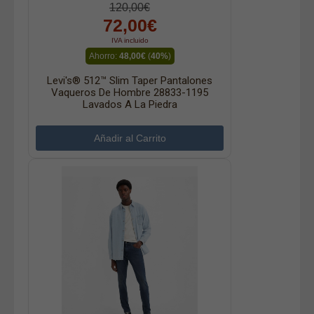
120,00€
72,00€
IVA incluido
Ahorro:
48,00€
(
40%
)
Levi's® 512™ Slim Taper Pantalones
Vaqueros De Hombre 28833-1195
Lavados A La Piedra