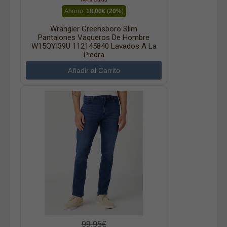
Ahorro:
18,00€
(
20%
)
Wrangler Greensboro Slim
Pantalones Vaqueros De Hombre
W15QYI39U 112145840 Lavados A La
Piedra
99,95€