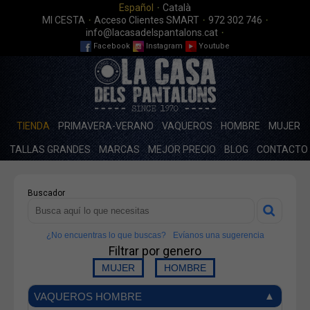
·
Español
Català
·
·
·
MI CESTA
Acceso Clientes SMART
972 302 746
·
info@lacasadelspantalons.cat
Facebook
Instagram
Youtube
TIENDA
PRIMAVERA-VERANO
VAQUEROS
HOMBRE
MUJER
TALLAS GRANDES
MARCAS
MEJOR PRECIO
BLOG
CONTACTO
Buscador
¿No encuentras lo que buscas?
Evíanos una sugerencia
Filtrar por genero
VAQUEROS HOMBRE