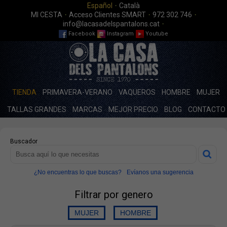
·
Español
Català
·
·
·
MI CESTA
Acceso Clientes SMART
972 302 746
·
info@lacasadelspantalons.cat
Facebook
Instagram
Youtube
TIENDA
PRIMAVERA-VERANO
VAQUEROS
HOMBRE
MUJER
TALLAS GRANDES
MARCAS
MEJOR PRECIO
BLOG
CONTACTO
Buscador
¿No encuentras lo que buscas?
Evíanos una sugerencia
Filtrar por genero