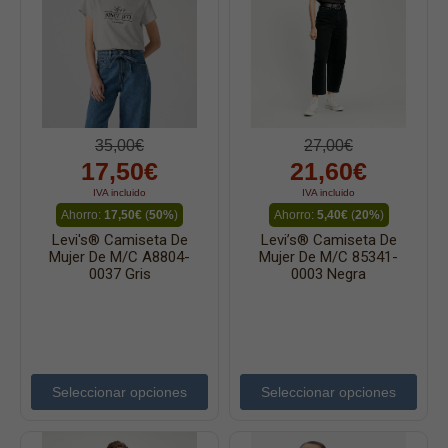
35,00€
27,00€
17,50€
21,60€
IVA incluido
IVA incluido
Ahorro:
17,50€
(
50%
)
Ahorro:
5,40€
(
20%
)
Levi's® Camiseta De
Levi’s® Camiseta De
Mujer De M/c A8804-
Mujer De M/c 85341-
0037 Gris
0003 Negra
Seleccionar opciones
Seleccionar opciones