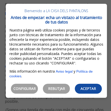
Echa un vistazo a nuestras ofertas de temporada en
bolsos y complementos. En nuestra sección
MEJOR
Bienvenido a LA CASA DELS PANTALONS
PRECIO
encontrarás las mejores marcas al mejor precio,
Antes de empezar: echa un vistazo al tratamiento
con descuentos de hasta el 50%.
de tus datos
En el menú desplegable, bajo el encabezado "
¿Qué más
Nuestra página web utiliza cookies propias y de terceros
necesita?
", puedes hacer tu búsqueda por tipo de
junto con técnicas de tratamiento de la información para
producto. Es probablemente la forma más fácil de
ofrecerte la mejor experiencia posible, incluyendo datos
encontrar lo que estás buscando. Si conoces un código,
técnicamente necesarios para su funcionamineto. Algunos
número de referencia o nombre específicos, también
datos se utilizan de forma anónima para que puedas
puedes utilizar la sección "
Encuentre aquí lo que
necesita
recibir publicidad personalizada. Puedes aceptar todas las
".
cookies pulsando el botón "ACEPTAR" o configurarlas o
Si quieres que te asesoremos, puedes enviarnos un
rechazar su uso clicando "CONFIGURAR".
correo electrónico
. También puedes llamarnos o
enviarnos un
whatsapp
al 972 30 27 46 en horario
Más información en nuestra
y
Aviso legal
Política de
comercial (puede consultarlo en la sección de contacto) y
.
cookies
estaremos encantados de ayudarte personalmente.
En persona, teléfono u
online
, no importa el medio que
CONFIGURAR
REBUTJAR
ACEPTAR
utilices, nuestro objetivo es y será siempre el mismo: que
tu
experiencia de compra
sea lo más satisfactoria
posible.
¡Somos una tienda de moda con más de cincuenta años