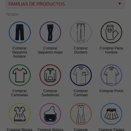
FAMILIAS DE PRODUCTOS
TIENDA
Vaqueros hombre
Vaqueros mujer
Dockers
Pana hombre
Comprar
Comprar
Comprar
Comprar Pana
Camisetas
Vaqueros
Vaqueros mujer
Dockers
hombre
hombre
Bermudas
Sudaderas
Camisas
Polos
Comprar
Comprar
Comprar
Comprar Polos
Camisetas
Sudaderas
Camisas
Blusas
Bolsos
Vestidos
Faldas
Comprar Blusas
Comprar Bolsos
Comprar
Comprar Faldas