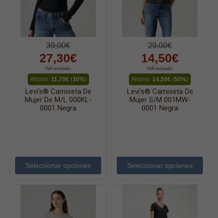
39,00€
29,00€
27,30€
14,50€
IVA incluido
IVA incluido
Ahorro:
11,70€
(
30%
)
Ahorro:
14,50€
(
50%
)
Levi's® Camiseta De
Levi's® Camiseta De
Mujer De M/l 000KL-
Mujer S/m 001MW-
0001 Negra
0001 Negra
Seleccionar opciones
Seleccionar opciones