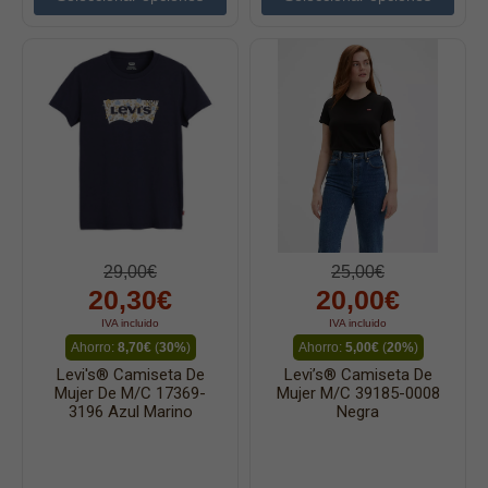
29,00€
25,00€
20,30€
20,00€
IVA incluido
IVA incluido
Ahorro:
8,70€
(
30%
)
Ahorro:
5,00€
(
20%
)
Levi's® Camiseta De
Levi’s® Camiseta De
Mujer De M/c 17369-
Mujer M/c 39185-0008
3196 Azul Marino
Negra