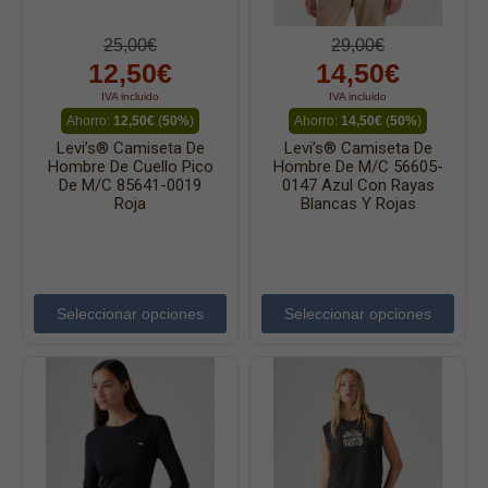
25,00€
29,00€
12,50€
14,50€
IVA incluido
IVA incluido
Ahorro:
12,50€
(
50%
)
Ahorro:
14,50€
(
50%
)
Levi’s® Camiseta De
Levi’s® Camiseta De
Hombre De Cuello Pico
Hombre De M/c 56605-
De M/c 85641-0019
0147 Azul Con Rayas
Roja
Blancas Y Rojas
Seleccionar opciones
Seleccionar opciones