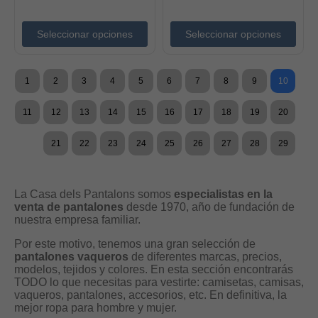
Seleccionar opciones
Seleccionar opciones
1
2
3
4
5
6
7
8
9
10
11
12
13
14
15
16
17
18
19
20
21
22
23
24
25
26
27
28
29
La Casa dels Pantalons somos
especialistas en la
venta de pantalones
desde 1970, año de fundación de
nuestra empresa familiar.
Por este motivo, tenemos una gran selección de
pantalones vaqueros
de diferentes marcas, precios,
modelos, tejidos y colores. En esta sección encontrarás
TODO lo que necesitas para vestirte: camisetas, camisas,
vaqueros, pantalones, accesorios, etc. En definitiva, la
mejor ropa para hombre y mujer.