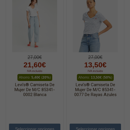
27,00€
27,00€
21,60€
13,50€
IVA incluido
IVA incluido
Ahorro:
5,40€
(
20%
)
Ahorro:
13,50€
(
50%
)
Levi’s® Camiseta De
Levi's® Camiseta De
Mujer De M/c 85341-
Mujer De M/c 85341-
0002 Blanca
0077 De Rayas Azules
Seleccionar opciones
Seleccionar opciones