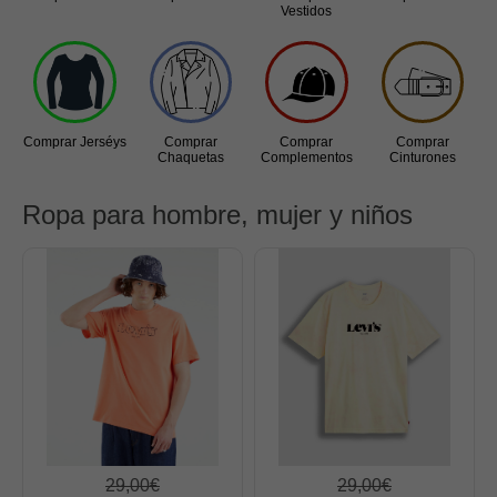
Vestidos
Jerséys
Chaquetas
Complementos
Cinturones
Comprar Jerséys
Comprar
Comprar
Comprar
Chaquetas
Complementos
Cinturones
Bufandas y pañuelos
Calcetines
Ropa para hombre, mujer y niños
Calzado
Gabardina invierno hombre
Gabardina verano hombre
Pana mujer
Ropa interior
29,00€
29,00€